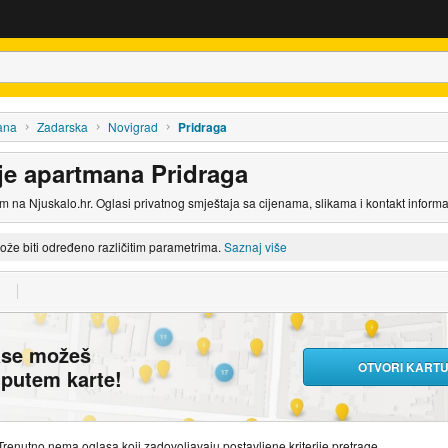
ana
Zadarska
Novigrad
Pridraga
nje apartmana Pridraga
 na Njuskalo.hr. Oglasi privatnog smještaja sa cijenama, slikama i kontakt inform
može biti određeno različitim parametrima.
Saznaj više
ase možeš
OTVORI KART
i putem karte!
Trenutno nema oglasa koji zadovoljavaju postavljene kriterije pretrage.