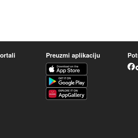
ortali
Preuzmi aplikaciju
Pot
iOS aplikacija
Facebook
Android aplikacija
Huawei aplikacija