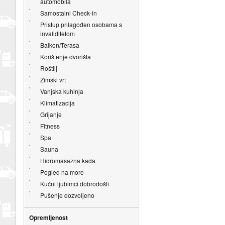
automobila
Samostalni Check-in
Pristup prilagođen osobama s
invaliditetom
Balkon/Terasa
Korištenje dvorišta
Roštilj
Zimski vrt
Vanjska kuhinja
Klimatizacija
Grijanje
Fitness
Spa
Sauna
Hidromasažna kada
Pogled na more
Kućni ljubimci dobrodošli
Pušenje dozvoljeno
Opremljenost