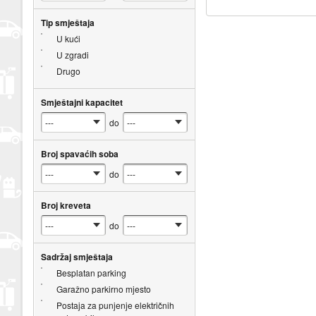
Tip smještaja
U kući
U zgradi
Drugo
Smještajni kapacitet
do
Broj spavaćih soba
do
Broj kreveta
do
Sadržaj smještaja
Besplatan parking
Garažno parkirno mjesto
Postaja za punjenje električnih