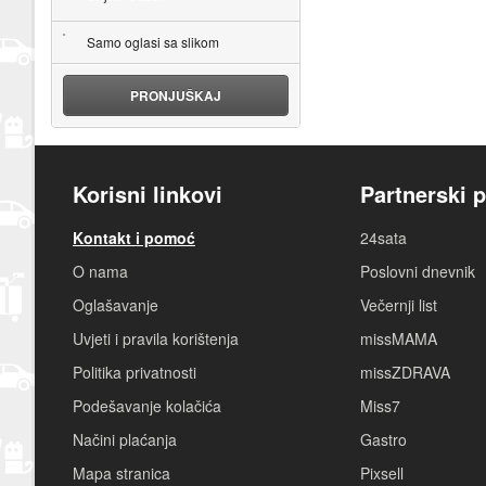
Samo oglasi sa slikom
PRONJUŠKAJ
Korisni linkovi
Partnerski p
Kontakt i pomoć
24sata
O nama
Poslovni dnevnik
Oglašavanje
Večernji list
Uvjeti i pravila korištenja
missMAMA
Politika privatnosti
missZDRAVA
Podešavanje kolačića
Miss7
Načini plaćanja
Gastro
Mapa stranica
Pixsell