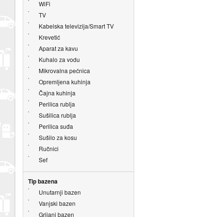
WiFi
TV
Kabelska televizija/Smart TV
Krevetić
Aparat za kavu
Kuhalo za vodu
Mikrovalna pećnica
Opremljena kuhinja
Čajna kuhinja
Perilica rublja
Sušilica rublja
Perilica suđa
Sušilo za kosu
Ručnici
Sef
Tip bazena
Unutarnji bazen
Vanjski bazen
Grijani bazen