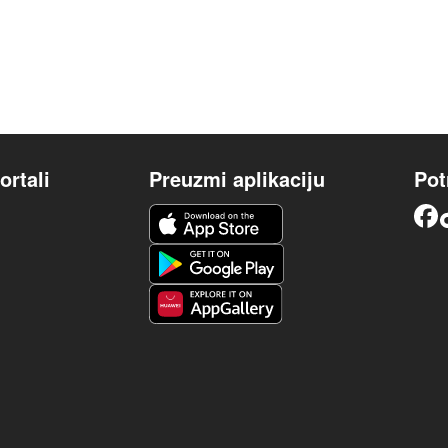
ortali
Preuzmi aplikaciju
Pot
iOS aplikacija
Facebook
Android aplikacija
Huawei aplikacija