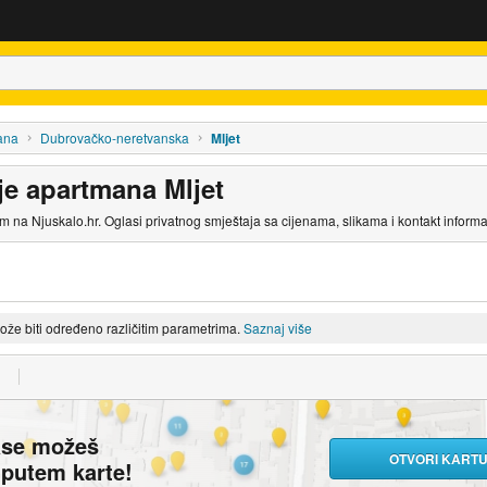
ana
Dubrovačko-neretvanska
Mljet
je apartmana Mljet
 na Njuskalo.hr. Oglasi privatnog smještaja sa cijenama, slikama i kontakt inform
može biti određeno različitim parametrima.
Saznaj više
ase možeš
OTVORI KART
i putem karte!