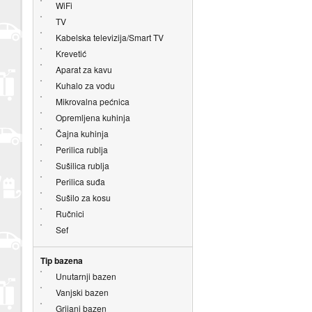
WiFi
TV
Kabelska televizija/Smart TV
Krevetić
Aparat za kavu
Kuhalo za vodu
Mikrovalna pećnica
Opremljena kuhinja
Čajna kuhinja
Perilica rublja
Sušilica rublja
Perilica suđa
Sušilo za kosu
Ručnici
Sef
Tip bazena
Unutarnji bazen
Vanjski bazen
Grijani bazen