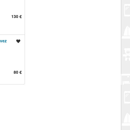
130 €
 vez
Spremi oglas
80 €