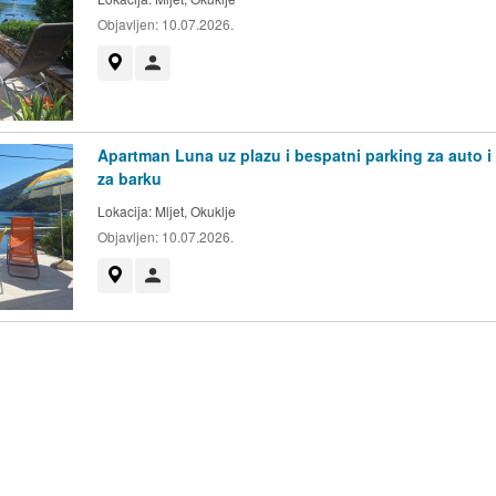
Objavljen:
10.07.2026.
Prikaži na mapi
Korisnik nije trgovac
Apartman Luna uz plazu i bespatni parking za auto i
za barku
Lokacija:
Mljet, Okuklje
Objavljen:
10.07.2026.
Prikaži na mapi
Korisnik nije trgovac