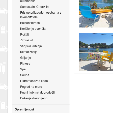
automobila
Samostalni Check-in
Pristup prilagođen osobama s
invaliditetom
Balkon/Terasa
Korištenje dvorišta
Roštilj
Zimski vrt
Vanjska kuhinja
Klimatizacija
Grijanje
Fitness
Spa
Sauna
Hidromasažna kada
Pogled na more
Kućni ljubimci dobrodošli
Pušenje dozvoljeno
Opremljenost