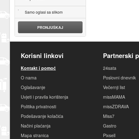
Samo oglasi sa slikom
PRONJUŠKAJ
Korisni linkovi
Partnerski p
Kontakt i pomoć
24sata
O nama
Poslovni dnevnik
Oglašavanje
Večernji list
Uvjeti i pravila korištenja
missMAMA
Politika privatnosti
missZDRAVA
Podešavanje kolačića
Miss7
Načini plaćanja
Gastro
Mapa stranica
Pixsell