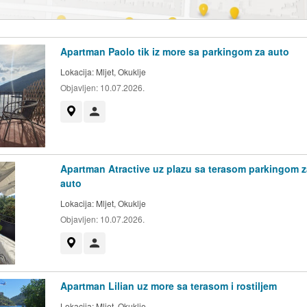
Apartman Paolo tik iz more sa parkingom za auto
Lokacija:
Mljet, Okuklje
Objavljen:
10.07.2026.
Prikaži na mapi
Korisnik nije trgovac
Apartman Atractive uz plazu sa terasom parkingom z
auto
Lokacija:
Mljet, Okuklje
Objavljen:
10.07.2026.
Prikaži na mapi
Korisnik nije trgovac
Apartman Lilian uz more sa terasom i rostiljem
Lokacija:
Mljet, Okuklje