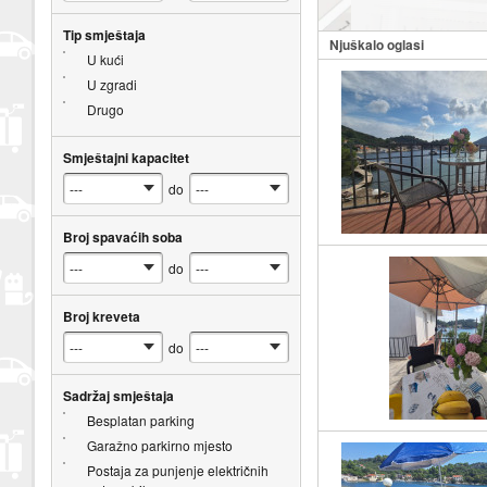
Tip smještaja
Njuškalo oglasi
U kući
U zgradi
Drugo
Smještajni kapacitet
do
Broj spavaćih soba
do
Broj kreveta
do
Sadržaj smještaja
Besplatan parking
Garažno parkirno mjesto
Postaja za punjenje električnih