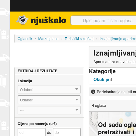
Njuškalo naslovnica
Oglasnik
Marketplace
Turistički smještaj
Iznajmljivanje apartm
Iznajmljivan
Apartmani za dnevni najam
Kategorije
FILTRIRAJ REZULTATE
Okuklje
4
Lokacija
Odaberi
Pozicioniranje na listi 
Odaberi
4
oglasa
---
Od sada ogl
Cijena po noćenju (u €)
pretraživati 
do