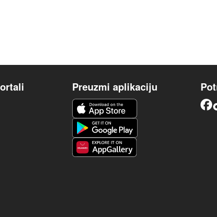
ortali
Preuzmi aplikaciju
Pot
iOS aplikacija
Facebook
Android aplikacija
Huawei aplikacija