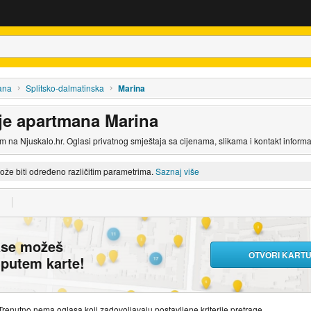
ana
Splitsko-dalmatinska
Marina
nje apartmana Marina
 na Njuskalo.hr. Oglasi privatnog smještaja sa cijenama, slikama i kontakt inform
može biti određeno različitim parametrima.
Saznaj više
ase možeš
OTVORI KART
i putem karte!
Trenutno nema oglasa koji zadovoljavaju postavljene kriterije pretrage.