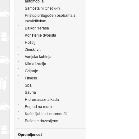
automobila
Samostalni Check-in
Pristup prilagođen osobama s
invaliditetom
Balkon/Terasa
Korištenje dvorišta
Roštilj
Zimski vrt
Vanjska kuhinja
Klimatizacija
Grijanje
Fitness
Spa
Sauna
Hidromasažna kada
Pogled na more
Kućni ljubimci dobrodošli
Pušenje dozvoljeno
Opremljenost