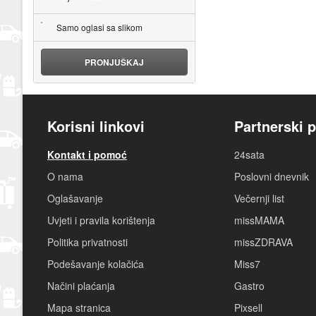
Samo oglasi sa slikom
PRONJUŠKAJ
Korisni linkovi
Partnerski p
Kontakt i pomoć
24sata
O nama
Poslovni dnevnik
Oglašavanje
Večernji list
Uvjeti i pravila korištenja
missMAMA
Politika privatnosti
missZDRAVA
Podešavanje kolačića
Miss7
Načini plaćanja
Gastro
Mapa stranica
Pixsell