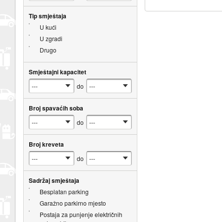
Tip smještaja
U kući
U zgradi
Drugo
Smještajni kapacitet
do
Broj spavaćih soba
do
Broj kreveta
do
Sadržaj smještaja
Besplatan parking
Garažno parkirno mjesto
Postaja za punjenje električnih