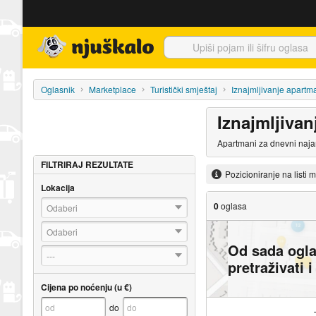
Njuškalo naslovnica
Oglasnik
Marketplace
Turistički smještaj
Iznajmljivanje apartm
Iznajmljiva
Apartmani za dnevni najam
FILTRIRAJ REZULTATE
Pozicioniranje na listi 
Lokacija
0
oglasa
Odaberi
Odaberi
Od sada ogl
---
pretraživati 
Cijena po noćenju (u €)
do