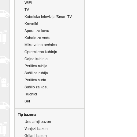
WiFi
TV
Kabelska televizija/Smart TV
Krevetić
Aparat za kavu
Kuhalo za vodu
Mikrovalna pećnica
Opremljena kuhinja
Čajna kuhinja
Perilica rublja
Sušilica rublja
Perilica suđa
Sušilo za kosu
Ručnici
Sef
Tip bazena
Unutarnji bazen
Vanjski bazen
Grijani bazen