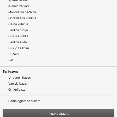
Kuhalo za vodu
Mikrovalna pećnica
Opremljena kuhinja
Čajna kuhinja
Perilica rublja
Sušilica rublja
Perilica suđa
Sušilo za kosu
Ručnici
Sef
Tip bazena
Unutarnji bazen
Vanjski bazen
Grijani bazen
Samo oglasi sa slikom
PRONJUŠKAJ