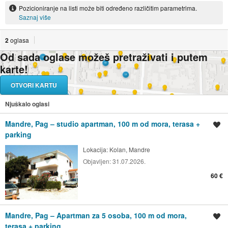
Pozicioniranje na listi može biti određeno različitim parametrima.
Saznaj više
2
oglasa
Od sada oglase možeš pretraživati i putem
karte!
OTVORI KARTU
Njuškalo oglasi
Mandre, Pag – studio apartman, 100 m od mora, terasa +
Spremi oglas
parking
Lokacija:
Kolan, Mandre
Objavljen:
31.07.2026.
60 €
Mandre, Pag – Apartman za 5 osoba, 100 m od mora,
Spremi oglas
terasa + parking