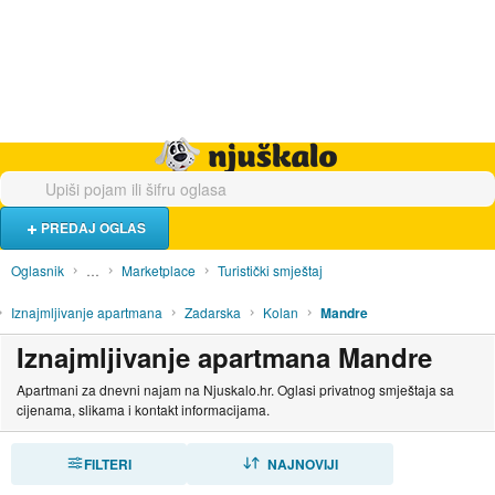
Hrana i piće
Turistički smještaj
Poslovi
Njuškalo naslovnica
PREDAJ OGLAS
Oglasnik
…
Marketplace
Turistički smještaj
Iznajmljivanje apartmana
Zadarska
Kolan
Mandre
Iznajmljivanje apartmana Mandre
Apartmani za dnevni najam na Njuskalo.hr. Oglasi privatnog smještaja sa
cijenama, slikama i kontakt informacijama.
FILTERI
SORTIRAJ
NAJNOVIJI