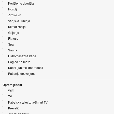
Korištenje dvorišta
Roštilj
Zimski vrt
Vanjska kuhinja
Klimatizacija
Grijanje
Fitness
Spa
Sauna
Hidromasažna kada
Pogled na more
Kućni ljubimci dobrodošli
Pušenje dozvoljeno
Opremljenost
WiFi
TV
Kabelska televizija/Smart TV
Krevetić
Aparat za kavu