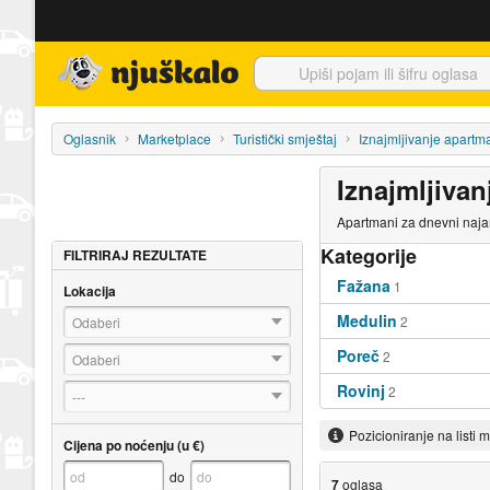
Njuškalo naslovnica
Oglasnik
Marketplace
Turistički smještaj
Iznajmljivanje apartm
Iznajmljivan
Apartmani za dnevni najam
Kategorije
FILTRIRAJ REZULTATE
Fažana
1
Lokacija
Medulin
2
Odaberi
Poreč
2
Odaberi
Rovinj
2
---
Pozicioniranje na listi 
Cijena po noćenju (u €)
do
7
oglasa