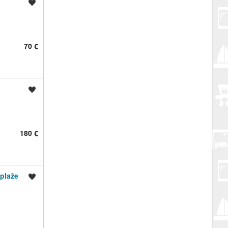
Spremi oglas
70 €
Spremi oglas
180 €
 plaže
Spremi oglas