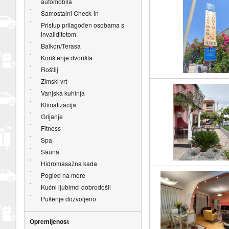
automobila
Samostalni Check-in
Pristup prilagođen osobama s
invaliditetom
Balkon/Terasa
Korištenje dvorišta
Roštilj
Zimski vrt
Vanjska kuhinja
Klimatizacija
Grijanje
Fitness
Spa
Sauna
Hidromasažna kada
Pogled na more
Kućni ljubimci dobrodošli
Pušenje dozvoljeno
Opremljenost