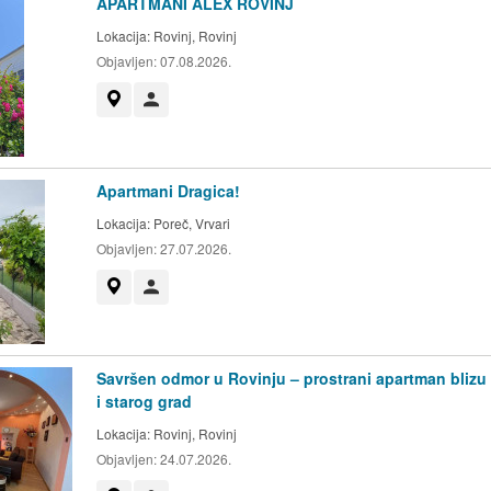
APARTMANI ALEX ROVINJ
Lokacija:
Rovinj, Rovinj
Objavljen:
07.08.2026.
Prikaži na mapi
Korisnik nije trgovac
Apartmani Dragica!
Lokacija:
Poreč, Vrvari
Objavljen:
27.07.2026.
Prikaži na mapi
Korisnik nije trgovac
Savršen odmor u Rovinju – prostrani apartman blizu
i starog grad
Lokacija:
Rovinj, Rovinj
Objavljen:
24.07.2026.