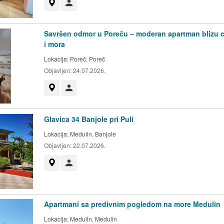
Prikaži na mapi
Korisnik nije trgovac
Savršen odmor u Poreču – moderan apartman blizu c
i mora
Lokacija:
Poreč, Poreč
Objavljen:
24.07.2026.
Prikaži na mapi
Korisnik nije trgovac
Glavica 34 Banjole pri Puli
Lokacija:
Medulin, Banjole
Objavljen:
22.07.2026.
Prikaži na mapi
Korisnik nije trgovac
Apartmani sa predivnim pogledom na more Medulin
Lokacija:
Medulin, Medulin