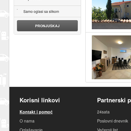
Samo oglasi sa slikom
PRONJUŠKAJ
Korisni linkovi
Partnerski p
Kontakt i pomoć
24sata
O nama
Poslovni dnevnik
Oglašavanje
Večernji list