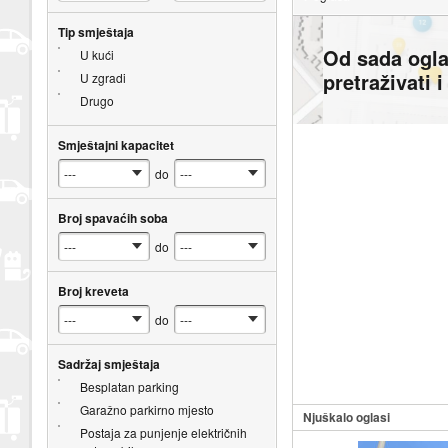
Tip smještaja
Od sada ogl
U kući
pretraživati 
U zgradi
Drugo
Smještajni kapacitet
do
Broj spavaćih soba
do
Broj kreveta
do
Sadržaj smještaja
Besplatan parking
Garažno parkirno mjesto
Njuškalo oglasi
Postaja za punjenje električnih