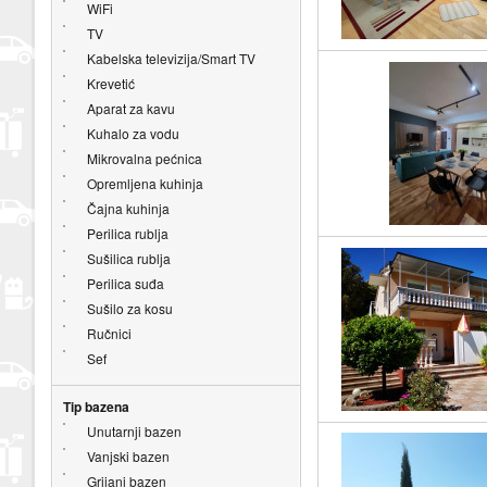
WiFi
TV
Kabelska televizija/Smart TV
Krevetić
Aparat za kavu
Kuhalo za vodu
Mikrovalna pećnica
Opremljena kuhinja
Čajna kuhinja
Perilica rublja
Sušilica rublja
Perilica suđa
Sušilo za kosu
Ručnici
Sef
Tip bazena
Unutarnji bazen
Vanjski bazen
Grijani bazen