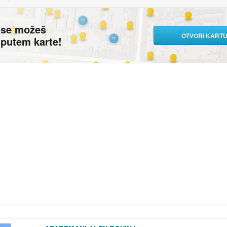
ase možeš
OTVORI KART
i putem karte!