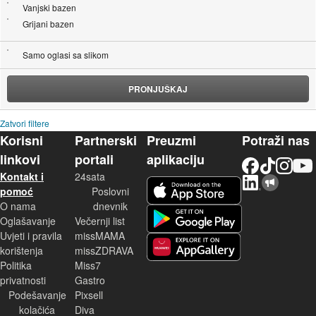
Vanjski bazen
Grijani bazen
Samo oglasi sa slikom
PRONJUŠKAJ
Zatvori filtere
Korisni
Partnerski
Preuzmi
Potraži nas
linkovi
portali
aplikaciju
Facebook
TikTok
Instagram
YouTu
Kontakt i
24sata
LinkedIn
Njuškalo blog
iOS aplikacija
pomoć
Poslovni
O nama
dnevnik
Android aplikacija
Oglašavanje
Večernji list
Uvjeti i pravila
missMAMA
korištenja
missZDRAVA
Huawei aplikacija
Politika
Miss7
privatnosti
Gastro
Podešavanje
Pixsell
kolačića
Diva