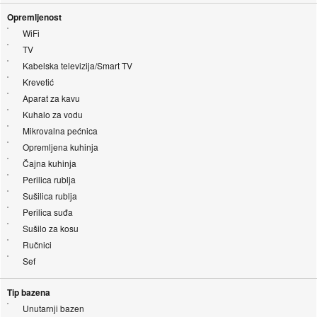
Opremljenost
WiFi
TV
Kabelska televizija/Smart TV
Krevetić
Aparat za kavu
Kuhalo za vodu
Mikrovalna pećnica
Opremljena kuhinja
Čajna kuhinja
Perilica rublja
Sušilica rublja
Perilica suđa
Sušilo za kosu
Ručnici
Sef
Tip bazena
Unutarnji bazen