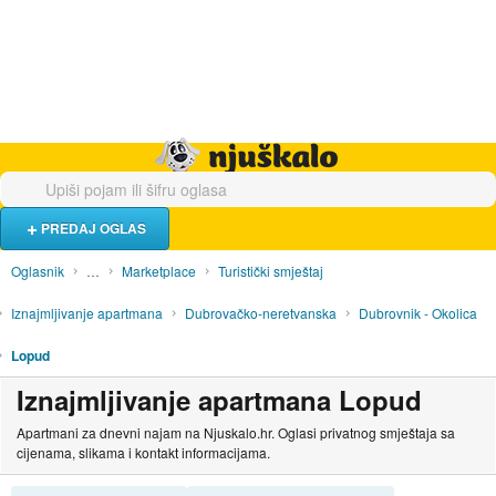
Hrana i piće
Turistički smještaj
Poslovi
Njuškalo naslovnica
PREDAJ OGLAS
Oglasnik
…
Marketplace
Turistički smještaj
Iznajmljivanje apartmana
Dubrovačko-neretvanska
Dubrovnik - Okolica
Lopud
Iznajmljivanje apartmana Lopud
Apartmani za dnevni najam na Njuskalo.hr. Oglasi privatnog smještaja sa
cijenama, slikama i kontakt informacijama.