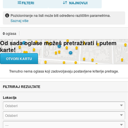
FILTERI
SORTIRAJ
NAJNOVIJI
Pozicioniranje na listi može biti određeno različitim parametrima.
Saznaj više
0
oglasa
Od sada oglase možeš pretraživati i putem
karte!
OTVORI KARTU
Trenutno nema oglasa koji zadovoljavaju postavljene kriterije pretrage.
FILTRIRAJ REZULTATE
Lokacija
Odaberi
Odaberi
---