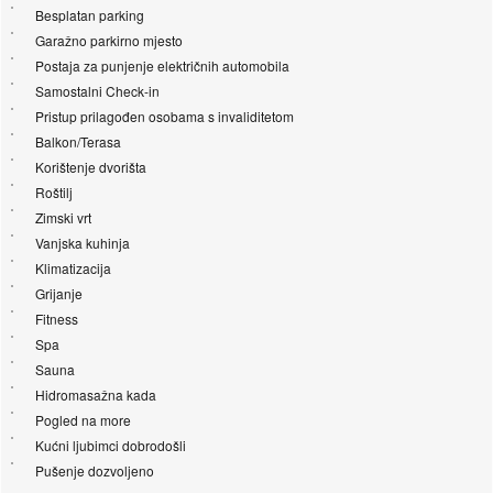
Besplatan parking
Garažno parkirno mjesto
Postaja za punjenje električnih automobila
Samostalni Check-in
Pristup prilagođen osobama s invaliditetom
Balkon/Terasa
Korištenje dvorišta
Roštilj
Zimski vrt
Vanjska kuhinja
Klimatizacija
Grijanje
Fitness
Spa
Sauna
Hidromasažna kada
Pogled na more
Kućni ljubimci dobrodošli
Pušenje dozvoljeno