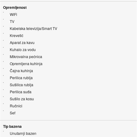
Opremljenost
WiFi
TV
Kabelska televizija/Smart TV
Krevetić
Aparat za kavu
Kuhalo za vodu
Mikrovalna pećnica
Opremljena kuhinja
Čajna kuhinja
Perilica rublja
Sušilica rublja
Perilica suđa
Sušilo za kosu
Ručnici
Sef
Tip bazena
Unutarnji bazen