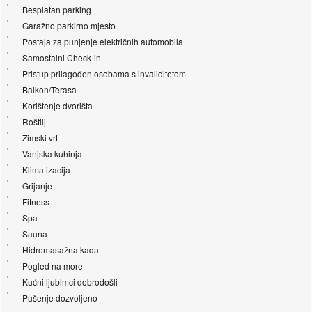
Besplatan parking
Garažno parkirno mjesto
Postaja za punjenje električnih automobila
Samostalni Check-in
Pristup prilagođen osobama s invaliditetom
Balkon/Terasa
Korištenje dvorišta
Roštilj
Zimski vrt
Vanjska kuhinja
Klimatizacija
Grijanje
Fitness
Spa
Sauna
Hidromasažna kada
Pogled na more
Kućni ljubimci dobrodošli
Pušenje dozvoljeno