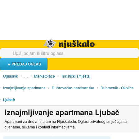
Hrana i piće
Turistički smještaj
Poslovi
Njuškalo naslovnica
PREDAJ OGLAS
Oglasnik
…
Marketplace
Turistički smještaj
Iznajmljivanje apartmana
Dubrovačko-neretvanska
Dubrovnik - Okolica
Ljubač
Iznajmljivanje apartmana Ljubač
Apartmani za dnevni najam na Njuskalo.hr. Oglasi privatnog smještaja sa
cijenama, slikama i kontakt informacijama.