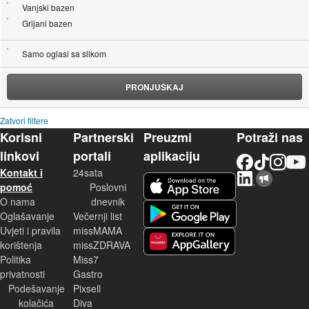
Vanjski bazen
Grijani bazen
Samo oglasi sa slikom
PRONJUŠKAJ
Zatvori filtere
Korisni
Partnerski
Preuzmi
Potraži nas
linkovi
portali
aplikaciju
Facebook
TikTok
Instagram
YouTu
Kontakt i
24sata
LinkedIn
Njuškalo blog
iOS aplikacija
pomoć
Poslovni
O nama
dnevnik
Android aplikacija
Oglašavanje
Večernji list
Uvjeti i pravila
missMAMA
korištenja
missZDRAVA
Huawei aplikacija
Politika
Miss7
privatnosti
Gastro
Podešavanje
Pixsell
kolačića
Diva