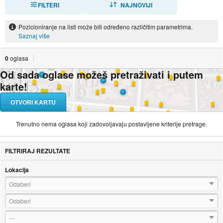
FILTERI
SORTIRAJ
NAJNOVIJI
Pozicioniranje na listi može biti određeno različitim parametrima.
Saznaj više
0
oglasa
Od sada oglase možeš pretraživati i putem
karte!
OTVORI KARTU
Trenutno nema oglasa koji zadovoljavaju postavljene kriterije pretrage.
FILTRIRAJ REZULTATE
Lokacija
Odaberi
Odaberi
---