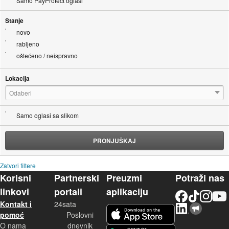
Samo PayProtect oglasi
Stanje
novo
rabljeno
oštećeno / neispravno
Lokacija
Odaberi
Samo oglasi sa slikom
PRONJUŠKAJ
Zatvori filtere
Korisni
Partnerski
Preuzmi
Potraži nas
linkovi
portali
aplikaciju
Facebook
TikTok
Instagram
YouTu
Kontakt i
24sata
LinkedIn
Njuškalo blog
iOS aplikacija
pomoć
Poslovni
O nama
dnevnik
Android aplikacija