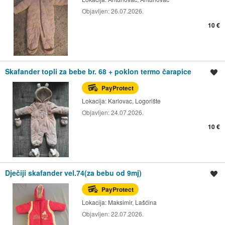
Objavljen:
26.07.2026.
10 €
Skafander topli za bebe br. 68 + poklon termo čarapice
Spremi oglas
PayProtect
Lokacija:
Karlovac, Logorište
Objavljen:
24.07.2026.
10 €
Dječiji skafander vel.74(za bebu od 9mj)
Spremi oglas
PayProtect
Lokacija:
Maksimir, Lašćina
Objavljen:
22.07.2026.