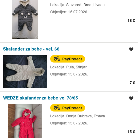
Lokacija:
Slavonski Brod, Livada
Objavljen:
16.07.2026.
18 €
Skafander za bebe - vel. 68
Spremi oglas
PayProtect
Lokacija:
Pula, Štinjan
Objavljen:
15.07.2026.
7 €
WEDZE skafander za bebe vel 78/85
Spremi oglas
PayProtect
Lokacija:
Donja Dubrava, Trnava
Objavljen:
15.07.2026.
15 €