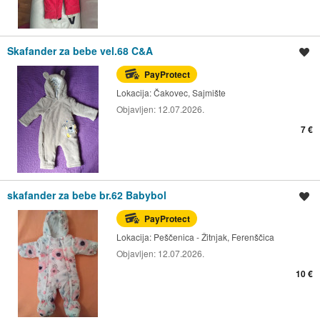
Skafander za bebe vel.68 C&A
Spremi oglas
PayProtect
Lokacija:
Čakovec, Sajmište
Objavljen:
12.07.2026.
7 €
skafander za bebe br.62 Babybol
Spremi oglas
PayProtect
Lokacija:
Peščenica - Žitnjak, Ferenščica
Objavljen:
12.07.2026.
10 €