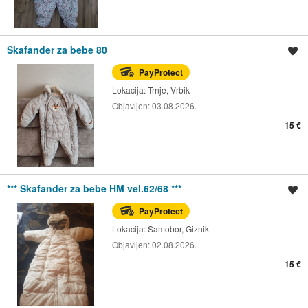
Skafander za bebe 80
Spremi oglas
PayProtect
Lokacija:
Trnje, Vrbik
Objavljen:
03.08.2026.
15 €
*** Skafander za bebe HM vel.62/68 ***
Spremi oglas
PayProtect
Lokacija:
Samobor, Giznik
Objavljen:
02.08.2026.
15 €