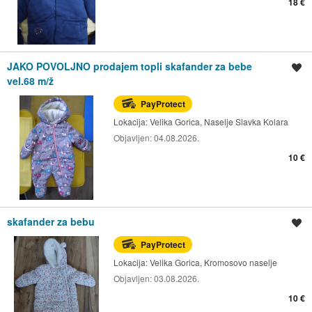
18 €
JAKO POVOLJNO prodajem topli skafander za bebe
Spremi oglas
vel.68 m/ž
PayProtect
Lokacija:
Velika Gorica, Naselje Slavka Kolara
Objavljen:
04.08.2026.
10 €
skafander za bebu
Spremi oglas
PayProtect
Lokacija:
Velika Gorica, Kromosovo naselje
Objavljen:
03.08.2026.
10 €