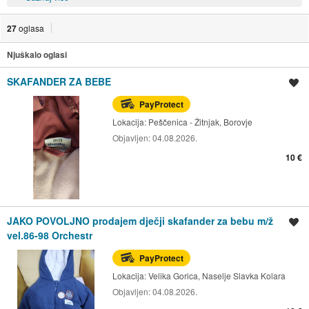
27
oglasa
Njuškalo oglasi
SKAFANDER ZA BEBE
Spremi oglas
PayProtect
Lokacija:
Peščenica - Žitnjak, Borovje
Objavljen:
04.08.2026.
10 €
JAKO POVOLJNO prodajem dječji skafander za bebu m/ž
Spremi oglas
vel.86-98 Orchestr
PayProtect
Lokacija:
Velika Gorica, Naselje Slavka Kolara
Objavljen:
04.08.2026.