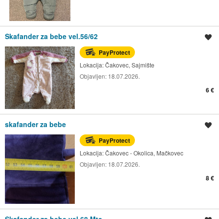
Skafander za bebe vel.56/62
Spremi oglas
PayProtect
Lokacija:
Čakovec, Sajmište
Objavljen:
18.07.2026.
6 €
skafander za bebe
Spremi oglas
PayProtect
Lokacija:
Čakovec - Okolica, Mačkovec
Objavljen:
18.07.2026.
8 €