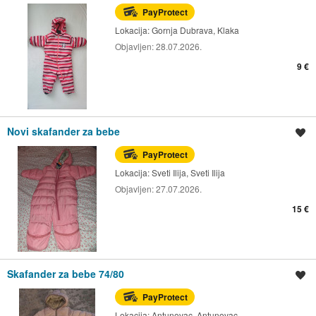
PayProtect
Lokacija:
Gornja Dubrava, Klaka
Objavljen:
28.07.2026.
9 €
Novi skafander za bebe
Spremi oglas
PayProtect
Lokacija:
Sveti Ilija, Sveti Ilija
Objavljen:
27.07.2026.
15 €
Skafander za bebe 74/80
Spremi oglas
PayProtect
Lokacija:
Antunovac, Antunovac