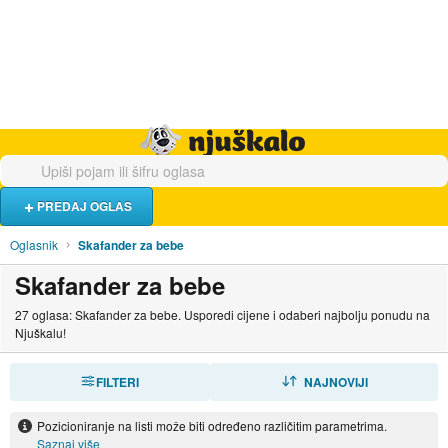
Hrana i piće
Turistički smještaj
Poslovi
Njuškalo naslovnica
PREDAJ OGLAS
Oglasnik
Skafander za bebe
Skafander za bebe
27 oglasa: Skafander za bebe. Usporedi cijene i odaberi najbolju ponudu na
Njuškalu!
FILTERI
SORTIRAJ
NAJNOVIJI
Pozicioniranje na listi može biti određeno različitim parametrima.
Saznaj više