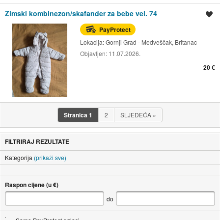
Zimski kombinezon/skafander za bebe vel. 74
Spremi oglas
PayProtect
Lokacija:
Gornji Grad - Medveščak, Britanac
Objavljen:
11.07.2026.
20 €
Stranica
1
2
SLJEDEĆA
»
FILTRIRAJ REZULTATE
Kategorija
(prikaži sve)
Raspon cijene (u €)
do