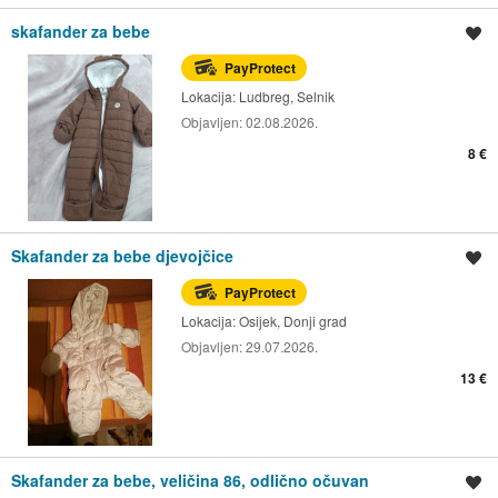
skafander za bebe
Spremi oglas
PayProtect
Lokacija:
Ludbreg, Selnik
Objavljen:
02.08.2026.
8 €
Skafander za bebe djevojčice
Spremi oglas
PayProtect
Lokacija:
Osijek, Donji grad
Objavljen:
29.07.2026.
13 €
Skafander za bebe, veličina 86, odlično očuvan
Spremi oglas