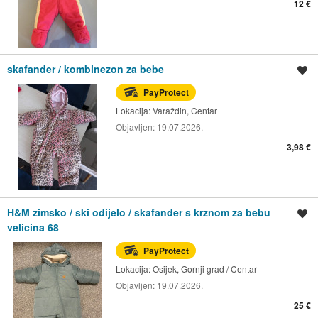
12 €
skafander / kombinezon za bebe
Spremi oglas
PayProtect
Lokacija:
Varaždin, Centar
Objavljen:
19.07.2026.
3,98 €
H&M zimsko / ski odijelo / skafander s krznom za bebu
Spremi oglas
velicina 68
PayProtect
Lokacija:
Osijek, Gornji grad / Centar
Objavljen:
19.07.2026.
25 €