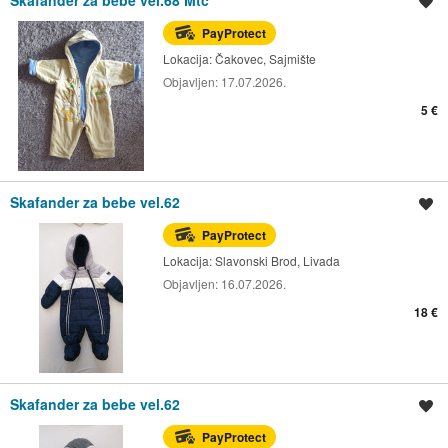
Skafander za bebe vel.68 Mtc
Spremi oglas
PayProtect
Lokacija:
Čakovec, Sajmište
Objavljen:
17.07.2026.
5 €
Skafander za bebe vel.62
Spremi oglas
PayProtect
Lokacija:
Slavonski Brod, Livada
Objavljen:
16.07.2026.
18 €
Skafander za bebe vel.62
Spremi oglas
PayProtect