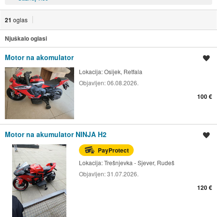
21
oglas
Njuškalo oglasi
Motor na akomulator
Spremi oglas
Lokacija:
Osijek, Retfala
Objavljen:
06.08.2026.
100 €
Motor na akumulator NINJA H2
Spremi oglas
PayProtect
Lokacija:
Trešnjevka - Sjever, Rudeš
Objavljen:
31.07.2026.
120 €