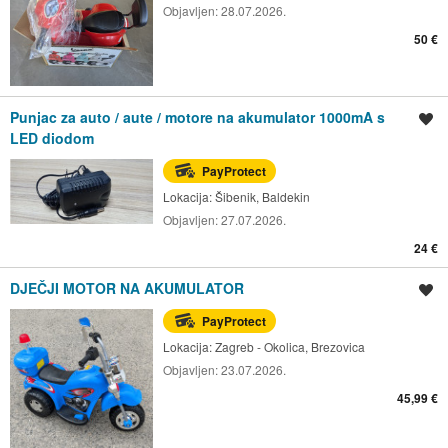
Objavljen:
28.07.2026.
50 €
Punjac za auto / aute / motore na akumulator 1000mA s
Spremi oglas
LED diodom
PayProtect
Lokacija:
Šibenik, Baldekin
Objavljen:
27.07.2026.
24 €
DJEČJI MOTOR NA AKUMULATOR
Spremi oglas
PayProtect
Lokacija:
Zagreb - Okolica, Brezovica
Objavljen:
23.07.2026.
45,99 €