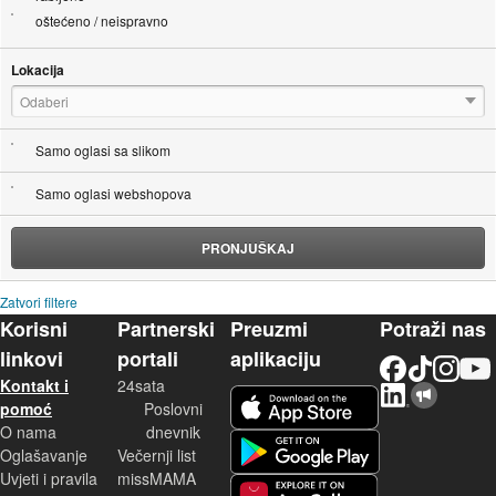
oštećeno / neispravno
Lokacija
Odaberi
Samo oglasi sa slikom
Samo oglasi webshopova
PRONJUŠKAJ
Zatvori filtere
Korisni
Partnerski
Preuzmi
Potraži nas
linkovi
portali
aplikaciju
Facebook
TikTok
Instagram
YouTu
Kontakt i
24sata
LinkedIn
Njuškalo blog
iOS aplikacija
pomoć
Poslovni
O nama
dnevnik
Android aplikacija
Oglašavanje
Večernji list
Uvjeti i pravila
missMAMA