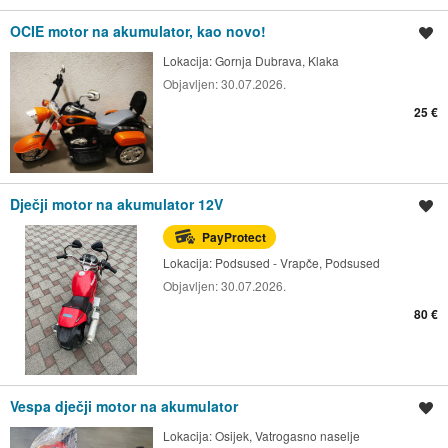
OCIE motor na akumulator, kao novo!
Spremi oglas
Lokacija:
Gornja Dubrava, Klaka
Objavljen:
30.07.2026.
25 €
Dječji motor na akumulator 12V
Spremi oglas
PayProtect
Lokacija:
Podsused - Vrapče, Podsused
Objavljen:
30.07.2026.
80 €
Vespa dječji motor na akumulator
Spremi oglas
Lokacija:
Osijek, Vatrogasno naselje