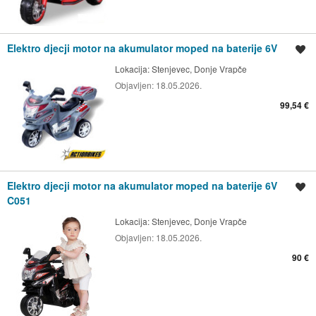
Elektro djecji motor na akumulator moped na baterije 6V
Spremi oglas
Lokacija:
Stenjevec, Donje Vrapče
Objavljen:
18.05.2026.
99,54 €
Elektro djecji motor na akumulator moped na baterije 6V
Spremi oglas
C051
Lokacija:
Stenjevec, Donje Vrapče
Objavljen:
18.05.2026.
90 €