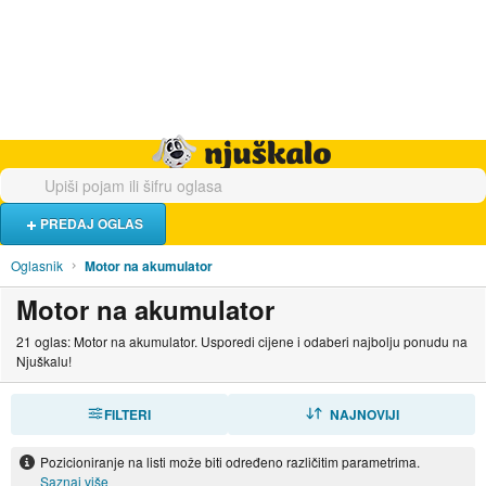
Hrana i piće
Turistički smještaj
Poslovi
Njuškalo naslovnica
PREDAJ OGLAS
Oglasnik
Motor na akumulator
Motor na akumulator
21 oglas: Motor na akumulator. Usporedi cijene i odaberi najbolju ponudu na
Njuškalu!
FILTERI
SORTIRAJ
NAJNOVIJI
Pozicioniranje na listi može biti određeno različitim parametrima.
Saznaj više