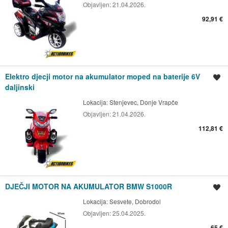
Objavljen:
21.04.2026.
92,91 €
Elektro djecji motor na akumulator moped na baterije 6V
Spremi oglas
daljinski
Lokacija:
Stenjevec, Donje Vrapče
Objavljen:
21.04.2026.
112,81 €
DJEČJI MOTOR NA AKUMULATOR BMW S1000R
Spremi oglas
Lokacija:
Sesvete, Dobrodol
Objavljen:
25.04.2025.
65 €