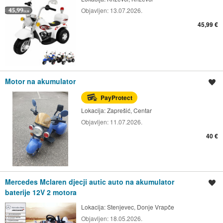
Objavljen:
13.07.2026.
45,99 €
Motor na akumulator
Spremi oglas
PayProtect
Lokacija:
Zaprešić, Centar
Objavljen:
11.07.2026.
40 €
Mercedes Mclaren djecji autic auto na akumulator
Spremi oglas
baterije 12V 2 motora
Lokacija:
Stenjevec, Donje Vrapče
Objavljen:
18.05.2026.