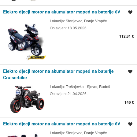
Elektro djecji motor na akumulator moped na baterije 6V
Spremi oglas
Lokacija:
Stenjevec, Donje Vrapče
Objavljen:
18.05.2026.
112,81 €
Elektro djecji motor na akumulator moped na baterije
Spremi oglas
Cruiserbike
Lokacija:
Trešnjevka - Sjever, Rudeš
Objavljen:
21.04.2026.
146 €
Elektro djecji motor na akumulator moped na baterije 6V
Spremi oglas
Lokacija:
Stenjevec, Donje Vrapče