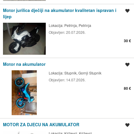
Motor jurilica dječiji na akumulator kvalitetan ispravan i
Spremi oglas
lijep
Lokacija:
Petrinja, Petrinja
Objavljen:
20.07.2026.
30 €
Motor na akumulator
Spremi oglas
Lokacija:
Stupnik, Gornji Stupnik
Objavljen:
14.07.2026.
80 €
MOTOR ZA DJECU NA AKUMULATOR
Spremi oglas
Lokacija:
Križevci, Križevci