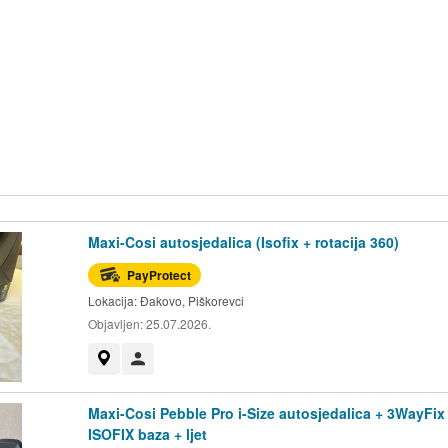
Maxi-Cosi autosjedalica (Isofix + rotacija 360)
PayProtect
Lokacija:
Đakovo, Piškorevci
Objavljen:
25.07.2026.
Prikaži na mapi
Korisnik nije trgovac
Maxi-Cosi Pebble Pro i-Size autosjedalica + 3WayFix
ISOFIX baza + ljet