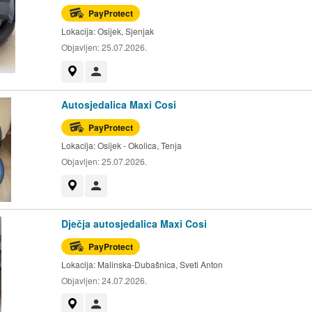
PayProtect
Lokacija:
Osijek, Sjenjak
Objavljen:
25.07.2026.
Prikaži na mapi
Korisnik nije trgovac
Autosjedalica Maxi Cosi
PayProtect
Lokacija:
Osijek - Okolica, Tenja
Objavljen:
25.07.2026.
Prikaži na mapi
Korisnik nije trgovac
Dječja autosjedalica Maxi Cosi
PayProtect
Lokacija:
Malinska-Dubašnica, Sveti Anton
Objavljen:
24.07.2026.
Prikaži na mapi
Korisnik nije trgovac