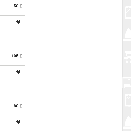
50 €
Spremi oglas
105 €
Spremi oglas
80 €
Spremi oglas