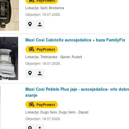
PayProtect
Lokacija:
Split, Brodarica
Objavljen:
19.07.2026.
Prikaži na mapi
Korisnik nije trgovac
Maxi Cosi Cabriofix autosjedalica + baza FamilyFix
PayProtect
Lokacija:
Trešnjevka - Sjever, Rudeš
Objavljen:
18.07.2026.
Prikaži na mapi
Korisnik nije trgovac
Maxi Cosi Pebble Plus jaje - autosjedalica- vrlo dobr
stanje
PayProtect
Lokacija:
Dugo Selo, Dugo Selo - Zapad
Objavljen:
18.07.2026.
Prikaži na mapi
Korisnik nije trgovac