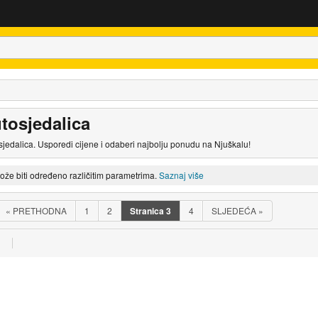
tosjedalica
sjedalica. Usporedi cijene i odaberi najbolju ponudu na Njuškalu!
može biti određeno različitim parametrima.
Saznaj više
«
PRETHODNA
1
2
Stranica
3
4
SLJEDEĆA
»