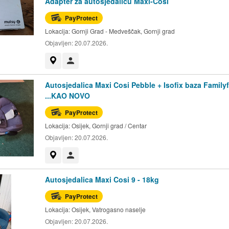
Adapter za autosjedalicu Maxi-Cosi
PayProtect
Lokacija:
Gornji Grad - Medveščak, Gornji grad
Objavljen:
20.07.2026.
Prikaži na mapi
Korisnik nije trgovac
Autosjedalica Maxi Cosi Pebble + Isofix baza Familyf
...KAO NOVO
PayProtect
Lokacija:
Osijek, Gornji grad / Centar
Objavljen:
20.07.2026.
Prikaži na mapi
Korisnik nije trgovac
Autosjedalica Maxi Cosi 9 - 18kg
PayProtect
Lokacija:
Osijek, Vatrogasno naselje
Objavljen:
20.07.2026.