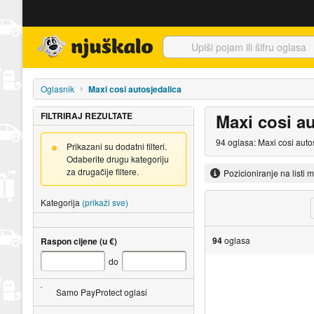
Njuškalo naslovnica
Oglasnik
Maxi cosi autosjedalica
FILTRIRAJ REZULTATE
Maxi cosi au
94 oglasa: Maxi cosi auto
Prikazani su dodatni filteri.
Odaberite drugu kategoriju
za drugačije filtere.
Pozicioniranje na listi 
Kategorija
(prikaži sve)
94
oglasa
Raspon cijene (u €)
do
Samo PayProtect oglasi