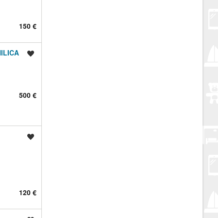
150 €
ILICA
Spremi oglas
500 €
Spremi oglas
120 €