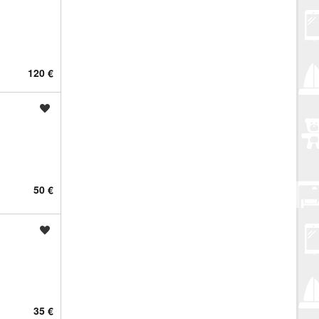
120 €
Spremi oglas
50 €
Spremi oglas
35 €