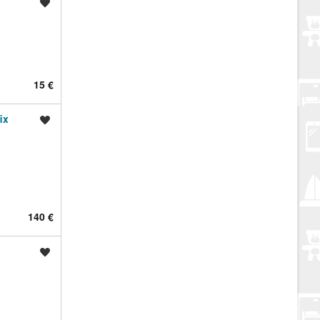
Spremi oglas
15 €
ix
Spremi oglas
140 €
Spremi oglas