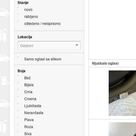
Stanje
novo
rabljeno
oštećeno / neispravno
Lokacija
Odaberi
Samo oglasi sa slikom
Njuškalo oglasi
Boja
Bež
Bijela
Crna
Crvena
Ljubičasta
Narančasta
Plava
Roza
Siva