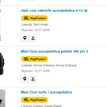
maxi cosi cabriofix autosjedalica 0-12 mj
PayProtect
Lokacija:
Split, Kman
Objavljen:
23.07.2026.
Prikaži na mapi
Korisnik nije trgovac
Maxi Cosi autosjedalica pebble 360 pro 2
PayProtect
Lokacija:
Gornja Dubrava, Gornja Dubrava
Objavljen:
22.07.2026.
Prikaži na mapi
Korisnik nije trgovac
Maxi Cosi isofix i autosjedalica
PayProtect
Lokacija:
Kaštela, Kaštel Štafilić