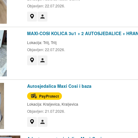
Objavljen:
22.07.2026.
Prikaži na mapi
Korisnik nije trgovac
MAXI-COSI KOLICA 3u1 + 2 AUTOSJEDALICE + HRAN
Lokacija:
Trilj, Trilj
Objavljen:
22.07.2026.
Prikaži na mapi
Korisnik nije trgovac
Autosjedalica Maxi Cosi i baza
PayProtect
Lokacija:
Kraljevica, Kraljevica
Objavljen:
21.07.2026.
Prikaži na mapi
Korisnik nije trgovac