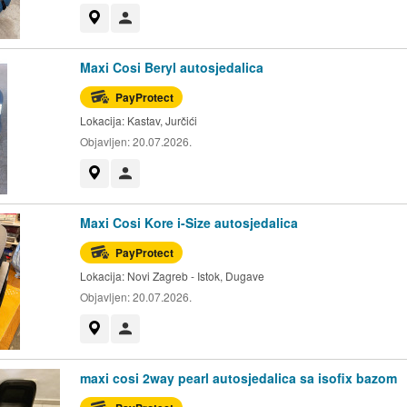
Prikaži na mapi
Korisnik nije trgovac
Maxi Cosi Beryl autosjedalica
PayProtect
Lokacija:
Kastav, Jurčići
Objavljen:
20.07.2026.
Prikaži na mapi
Korisnik nije trgovac
Maxi Cosi Kore i-Size autosjedalica
PayProtect
Lokacija:
Novi Zagreb - Istok, Dugave
Objavljen:
20.07.2026.
Prikaži na mapi
Korisnik nije trgovac
maxi cosi 2way pearl autosjedalica sa isofix bazom