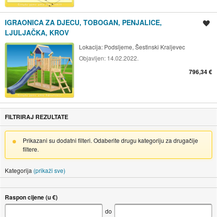
IGRAONICA ZA DJECU, TOBOGAN, PENJALICE,
Spremi oglas
LJULJAČKA, KROV
Lokacija:
Podsljeme, Šestinski Kraljevec
Objavljen:
14.02.2022.
796,34 €
FILTRIRAJ REZULTATE
Prikazani su dodatni filteri. Odaberite drugu kategoriju za drugačije
filtere.
Kategorija
(prikaži sve)
Raspon cijene (u €)
do