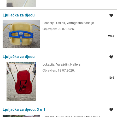
Ljuljačka za djecu
Spremi oglas
Lokacija:
Osijek, Vatrogasno naselje
Objavljen:
20.07.2026.
20 €
Ljuljačka za djecu
Spremi oglas
Lokacija:
Varaždin, Hallers
Objavljen:
18.07.2026.
10 €
Ljuljačka za djecu, 3 u 1
Spremi oglas
Lokacija:
Duga Resa, Gornje Mrzlo Polje