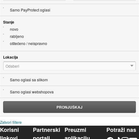
Samo PayProtect oglasi
Stanje
novo
rabljeno
oštećeno / neispravno
Lokacija
Odaberi
Samo oglasi sa slikom
Samo oglasi webshopova
PRONJUŠKAJ
Zatvori filtere
Korisni
Partnerski
Preuzmi
Potraži nas
linkovi
portali
aplikaciju
Facebook
TikTok
Instagram
YouTu