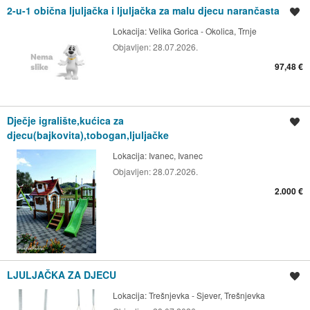
2-u-1 obična ljuljačka i ljuljačka za malu djecu narančasta
Spremi oglas
Lokacija:
Velika Gorica - Okolica, Trnje
Objavljen:
28.07.2026.
97,48 €
Dječje igralište,kućica za
Spremi oglas
djecu(bajkovita),tobogan,ljuljačke
Lokacija:
Ivanec, Ivanec
Objavljen:
28.07.2026.
2.000 €
LJULJAČKA ZA DJECU
Spremi oglas
Lokacija:
Trešnjevka - Sjever, Trešnjevka