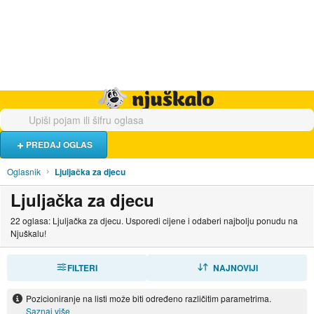
Hrana i piće
Turistički smještaj
Poslovi
Njuškalo naslovnica
PREDAJ OGLAS
Oglasnik
Ljuljačka za djecu
Ljuljačka za djecu
22 oglasa: Ljuljačka za djecu. Usporedi cijene i odaberi najbolju ponudu na
Njuškalu!
FILTERI
SORTIRAJ
NAJNOVIJI
Pozicioniranje na listi može biti određeno različitim parametrima.
Saznaj više