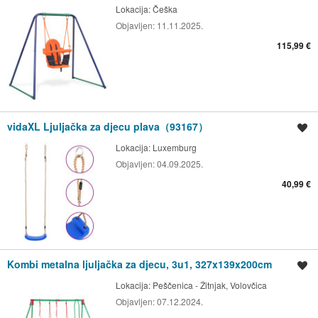
Lokacija:
Češka
Objavljen:
11.11.2025.
115,99 €
vidaXL Ljuljačka za djecu plava（93167）
Spremi oglas
Lokacija:
Luxemburg
Objavljen:
04.09.2025.
40,99 €
Kombi metalna ljuljačka za djecu, 3u1, 327x139x200cm
Spremi oglas
Lokacija:
Peščenica - Žitnjak, Volovčica
Objavljen:
07.12.2024.