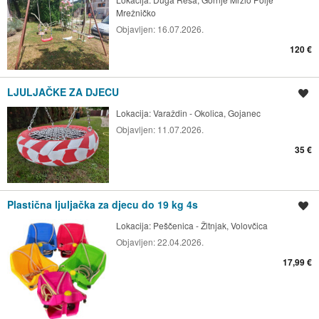
Mrežničko
Objavljen:
16.07.2026.
120 €
LJULJAČKE ZA DJECU
Spremi oglas
Lokacija:
Varaždin - Okolica, Gojanec
Objavljen:
11.07.2026.
35 €
Plastična ljuljačka za djecu do 19 kg 4s
Spremi oglas
Lokacija:
Peščenica - Žitnjak, Volovčica
Objavljen:
22.04.2026.
17,99 €