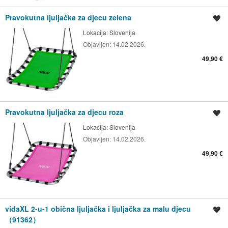
Pravokutna ljuljačka za djecu zelena
Spremi oglas
Lokacija:
Slovenija
Objavljen:
14.02.2026.
49,90 €
Pravokutna ljuljačka za djecu roza
Spremi oglas
Lokacija:
Slovenija
Objavljen:
14.02.2026.
49,90 €
vidaXL 2-u-1 obična ljuljačka i ljuljačka za malu djecu
Spremi oglas
（91362）