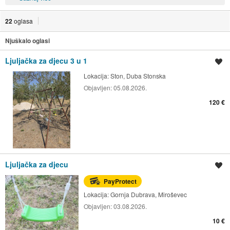
22
oglasa
Njuškalo oglasi
Ljuljačka za djecu 3 u 1
Spremi oglas
Lokacija:
Ston, Duba Stonska
Objavljen:
05.08.2026.
120 €
Ljuljačka za djecu
Spremi oglas
PayProtect
Lokacija:
Gornja Dubrava, Miroševec
Objavljen:
03.08.2026.
10 €