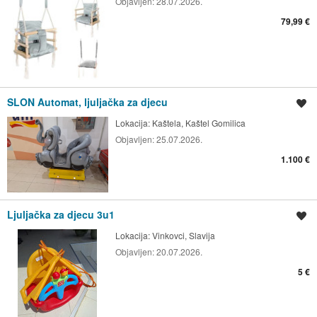
Objavljen:
28.07.2026.
79,99 €
SLON Automat, ljuljačka za djecu
Spremi oglas
Lokacija:
Kaštela, Kaštel Gomilica
Objavljen:
25.07.2026.
1.100 €
Ljuljačka za djecu 3u1
Spremi oglas
Lokacija:
Vinkovci, Slavija
Objavljen:
20.07.2026.
5 €