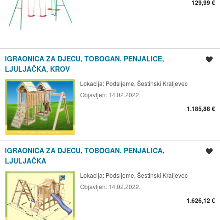
129,99 €
IGRAONICA ZA DJECU, TOBOGAN, PENJALICE,
Spremi oglas
LJULJAČKA, KROV
Lokacija:
Podsljeme, Šestinski Kraljevec
Objavljen:
14.02.2022.
1.185,88 €
IGRAONICA ZA DJECU, TOBOGAN, PENJALICA,
Spremi oglas
LJULJAČKA
Lokacija:
Podsljeme, Šestinski Kraljevec
Objavljen:
14.02.2022.
1.626,12 €