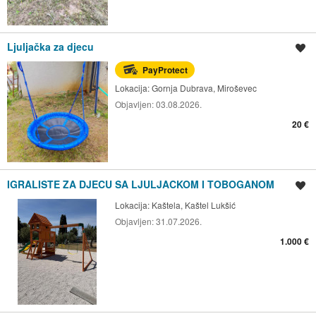
Ljuljačka za djecu
Spremi oglas
PayProtect
Lokacija:
Gornja Dubrava, Miroševec
Objavljen:
03.08.2026.
20 €
IGRALISTE ZA DJECU SA LJULJACKOM I TOBOGANOM
Spremi oglas
Lokacija:
Kaštela, Kaštel Lukšić
Objavljen:
31.07.2026.
1.000 €