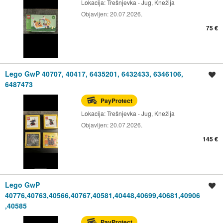
Lokacija:
Trešnjevka - Jug, Knežija
Objavljen:
20.07.2026.
75 €
Lego GwP 40707, 40417, 6435201, 6432433, 6346106,
Spremi oglas
6487473
PayProtect
Lokacija:
Trešnjevka - Jug, Knežija
Objavljen:
20.07.2026.
145 €
Lego GwP
Spremi oglas
40776,40763,40566,40767,40581,40448,40699,40681,40906
,40585
PayProtect