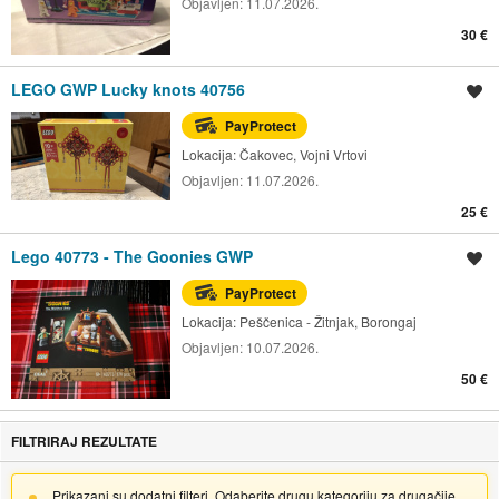
Objavljen:
11.07.2026.
30 €
LEGO GWP Lucky knots 40756
Spremi oglas
PayProtect
Lokacija:
Čakovec, Vojni Vrtovi
Objavljen:
11.07.2026.
25 €
Lego 40773 - The Goonies GWP
Spremi oglas
PayProtect
Lokacija:
Peščenica - Žitnjak, Borongaj
Objavljen:
10.07.2026.
50 €
FILTRIRAJ REZULTATE
Prikazani su dodatni filteri. Odaberite drugu kategoriju za drugačije