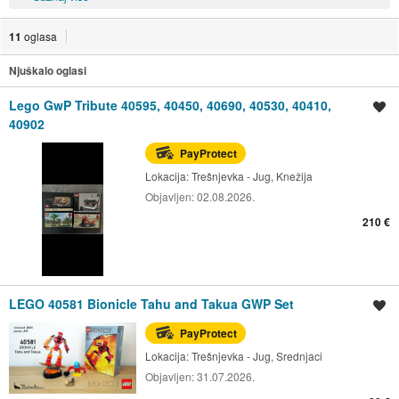
11
oglasa
Njuškalo oglasi
Lego GwP Tribute 40595, 40450, 40690, 40530, 40410,
Spremi oglas
40902
PayProtect
Lokacija:
Trešnjevka - Jug, Knežija
Objavljen:
02.08.2026.
210 €
LEGO 40581 Bionicle Tahu and Takua GWP Set
Spremi oglas
PayProtect
Lokacija:
Trešnjevka - Jug, Srednjaci
Objavljen:
31.07.2026.