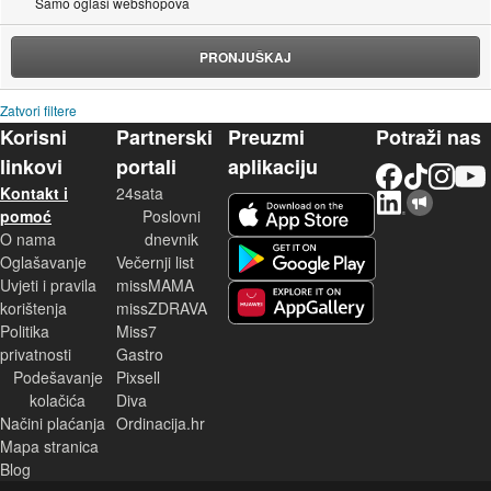
Samo oglasi webshopova
PRONJUŠKAJ
Zatvori filtere
Korisni
Partnerski
Preuzmi
Potraži nas
linkovi
portali
aplikaciju
Facebook
TikTok
Instagram
YouTu
Kontakt i
24sata
LinkedIn
Njuškalo blog
iOS aplikacija
pomoć
Poslovni
O nama
dnevnik
Android aplikacija
Oglašavanje
Večernji list
Uvjeti i pravila
missMAMA
korištenja
missZDRAVA
Huawei aplikacija
Politika
Miss7
privatnosti
Gastro
Podešavanje
Pixsell
kolačića
Diva
Načini plaćanja
Ordinacija.hr
Mapa stranica
Blog