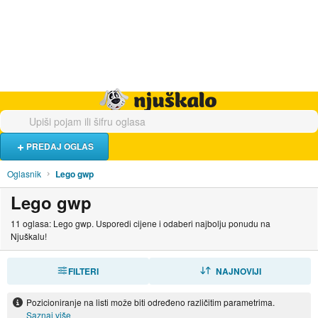
Hrana i piće
Turistički smještaj
Poslovi
Njuškalo naslovnica
PREDAJ OGLAS
Oglasnik
Lego gwp
Lego gwp
11 oglasa: Lego gwp. Usporedi cijene i odaberi najbolju ponudu na
Njuškalu!
FILTERI
SORTIRAJ
NAJNOVIJI
Pozicioniranje na listi može biti određeno različitim parametrima.
Saznaj više