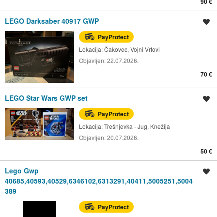
90 €
LEGO Darksaber 40917 GWP
Spremi oglas
PayProtect
Lokacija:
Čakovec, Vojni Vrtovi
Objavljen:
22.07.2026.
70 €
LEGO Star Wars GWP set
Spremi oglas
PayProtect
Lokacija:
Trešnjevka - Jug, Knežija
Objavljen:
20.07.2026.
50 €
Lego Gwp
Spremi oglas
40685,40593,40529,6346102,6313291,40411,5005251,5004
389
PayProtect