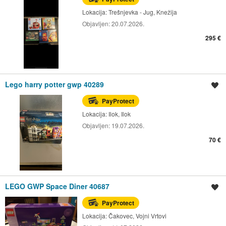
Lokacija:
Trešnjevka - Jug, Knežija
Objavljen:
20.07.2026.
295 €
Lego harry potter gwp 40289
Spremi oglas
PayProtect
Lokacija:
Ilok, Ilok
Objavljen:
19.07.2026.
70 €
LEGO GWP Space Diner 40687
Spremi oglas
PayProtect
Lokacija:
Čakovec, Vojni Vrtovi