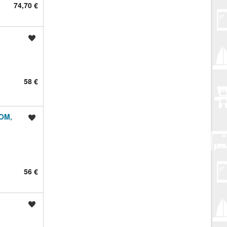
74,70 €
Spremi oglas
58 €
OM,
Spremi oglas
56 €
Spremi oglas