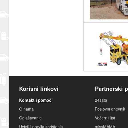
Korisni linkovi
Partnerski p
Kontakt i pomoć
24sata
O nama
Poslovni dnevnik
Oglašavanje
Večernji list
Uvjeti i pravila korištenja
missMAMA