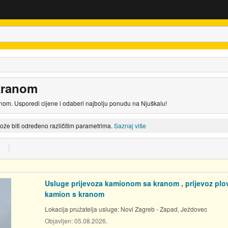
kranom
nom. Usporedi cijene i odaberi najbolju ponudu na Njuškalu!
može biti određeno različitim parametrima.
Saznaj više
Usluge prijevoza kamionom sa kranom , prijevoz plov
kamion s kranom
Lokacija pružatelja usluge:
Novi Zagreb - Zapad, Ježdovec
Objavljen:
05.08.2026.