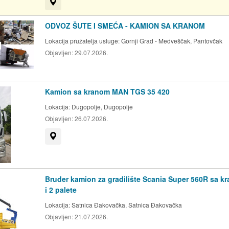
Prikaži na mapi
ODVOZ ŠUTE I SMEĆA - KAMION SA KRANOM
Lokacija pružatelja usluge:
Gornji Grad - Medveščak, Pantovčak
Objavljen:
29.07.2026.
Kamion sa kranom MAN TGS 35 420
Lokacija:
Dugopolje, Dugopolje
Objavljen:
26.07.2026.
Prikaži na mapi
Bruder kamion za gradilište Scania Super 560R sa k
i 2 palete
Lokacija:
Satnica Đakovačka, Satnica Đakovačka
Objavljen:
21.07.2026.