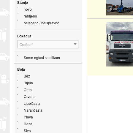
Stanje
novo
rabljeno
oštećeno / neispravno
Lokacija
Odaberi
Samo oglasi sa slikom
Boja
Bež
Bijela
Crna
Crvena
Ljubičasta
Narančasta
Plava
Roza
Siva