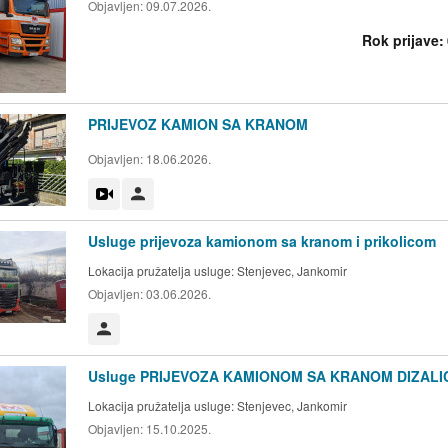
Objavljen:
09.07.2026.
Rok prijave:
PRIJEVOZ KAMION SA KRANOM
Objavljen:
18.06.2026.
Video
Korisnik nije trgovac
Usluge prijevoza kamionom sa kranom i prikolicom
Lokacija pružatelja usluge:
Stenjevec, Jankomir
Objavljen:
03.06.2026.
Korisnik nije trgovac
Usluge PRIJEVOZA KAMIONOM SA KRANOM DIZAL
Lokacija pružatelja usluge:
Stenjevec, Jankomir
Objavljen:
15.10.2025.