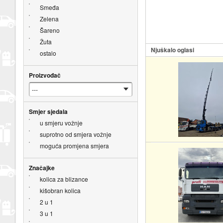
Smeđa
Zelena
Šareno
Žuta
Njuškalo oglasi
ostalo
Proizvođač
Smjer sjedala
u smjeru vožnje
suprotno od smjera vožnje
moguća promjena smjera
Značajke
kolica za blizance
kišobran kolica
2 u 1
3 u 1