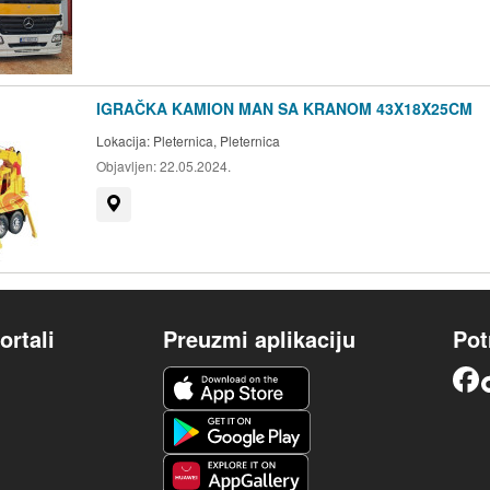
IGRAČKA KAMION MAN SA KRANOM 43X18X25CM
Lokacija:
Pleternica, Pleternica
Objavljen:
22.05.2024.
Prikaži na mapi
ortali
Preuzmi aplikaciju
Pot
iOS aplikacija
Facebook
Android aplikacija
Huawei aplikacija