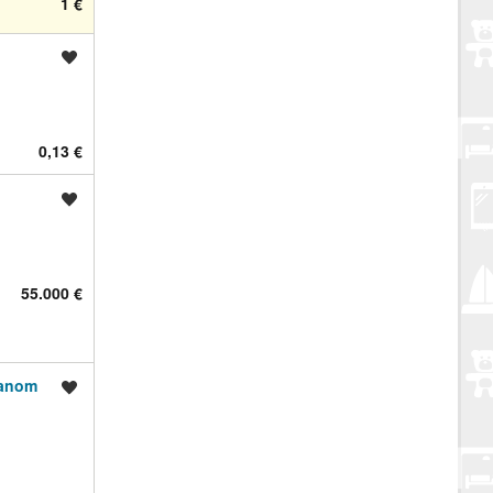
1 €
Spremi oglas
0,13 €
Spremi oglas
55.000 €
ranom
Spremi oglas