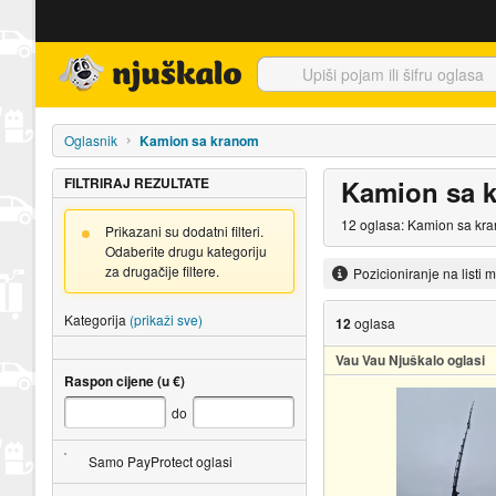
Njuškalo naslovnica
Oglasnik
Kamion sa kranom
FILTRIRAJ REZULTATE
Kamion sa 
12 oglasa: Kamion sa kra
Prikazani su dodatni filteri.
Odaberite drugu kategoriju
za drugačije filtere.
Pozicioniranje na listi 
Kategorija
(prikaži sve)
12
oglasa
Vau Vau Njuškalo oglasi
Raspon cijene (u €)
do
Samo PayProtect oglasi