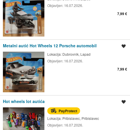
Objavljen:
16.07.2026.
7,99 €
Metalni autić Hot Wheels 12 Porsche automobil
Spremi oglas
Lokacija:
Dubrovnik, Lapad
Objavljen:
16.07.2026.
7,99 €
Hot wheels lot autića
Spremi oglas
PayProtect
Lokacija:
Pribislavec, Pribislavec
Objavljen:
16.07.2026.