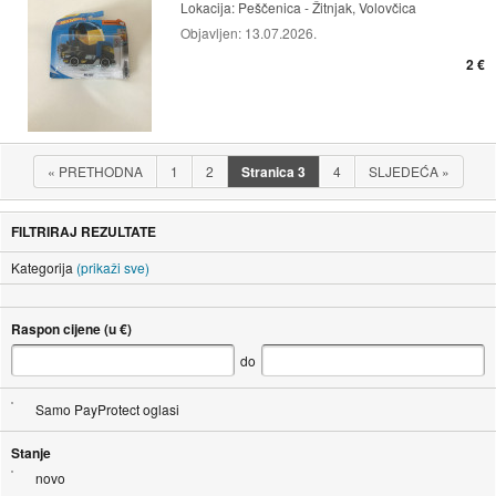
Lokacija:
Peščenica - Žitnjak, Volovčica
Objavljen:
13.07.2026.
2 €
«
PRETHODNA
1
2
Stranica
3
4
SLJEDEĆA
»
FILTRIRAJ REZULTATE
Kategorija
(prikaži sve)
Raspon cijene (u €)
do
Samo PayProtect oglasi
Stanje
novo