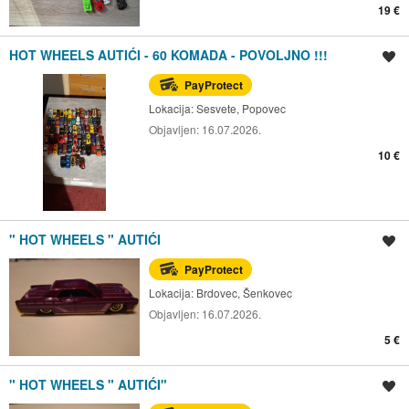
19 €
HOT WHEELS AUTIĆI - 60 KOMADA - POVOLJNO !!!
Spremi oglas
PayProtect
Lokacija:
Sesvete, Popovec
Objavljen:
16.07.2026.
10 €
" HOT WHEELS " AUTIĆI
Spremi oglas
PayProtect
Lokacija:
Brdovec, Šenkovec
Objavljen:
16.07.2026.
5 €
" HOT WHEELS " AUTIĆI"
Spremi oglas