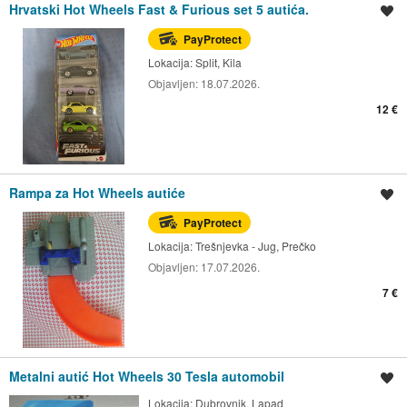
Hrvatski Hot Wheels Fast & Furious set 5 autića.
Spremi oglas
PayProtect
Lokacija:
Split, Kila
Objavljen:
18.07.2026.
12 €
Rampa za Hot Wheels autiće
Spremi oglas
PayProtect
Lokacija:
Trešnjevka - Jug, Prečko
Objavljen:
17.07.2026.
7 €
Metalni autić Hot Wheels 30 Tesla automobil
Spremi oglas
Lokacija:
Dubrovnik, Lapad