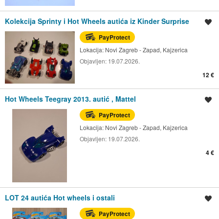
Kolekcija Sprinty i Hot Wheels autića iz Kinder Surprise
Spremi oglas
PayProtect
Lokacija:
Novi Zagreb - Zapad, Kajzerica
Objavljen:
19.07.2026.
12 €
Hot Wheels Teegray 2013. autić , Mattel
Spremi oglas
PayProtect
Lokacija:
Novi Zagreb - Zapad, Kajzerica
Objavljen:
19.07.2026.
4 €
LOT 24 autića Hot wheels i ostali
Spremi oglas
PayProtect