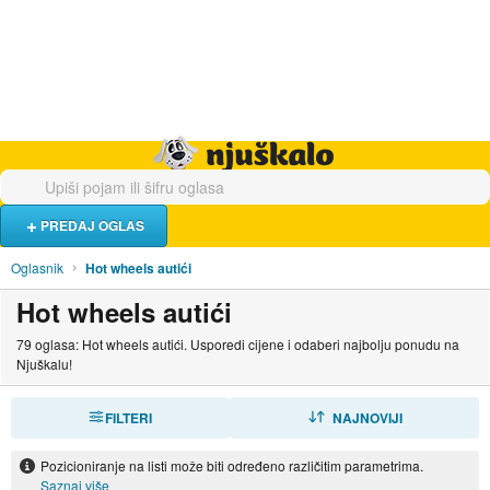
Hrana i piće
Turistički smještaj
Poslovi
Njuškalo naslovnica
PREDAJ OGLAS
Oglasnik
Hot wheels autići
Hot wheels autići
79 oglasa: Hot wheels autići. Usporedi cijene i odaberi najbolju ponudu na
Njuškalu!
FILTERI
SORTIRAJ
NAJNOVIJI
Pozicioniranje na listi može biti određeno različitim parametrima.
Saznaj više