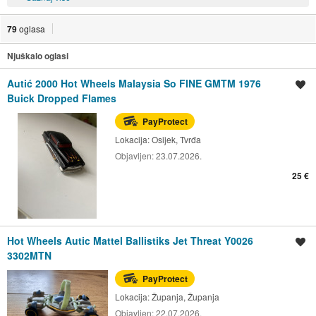
79
oglasa
Njuškalo oglasi
Autić 2000 Hot Wheels Malaysia So FINE GMTM 1976
Spremi oglas
Buick Dropped Flames
PayProtect
Lokacija:
Osijek, Tvrđa
Objavljen:
23.07.2026.
25 €
Hot Wheels Autic Mattel Ballistiks Jet Threat Y0026
Spremi oglas
3302MTN
PayProtect
Lokacija:
Županja, Županja
Objavljen:
22.07.2026.