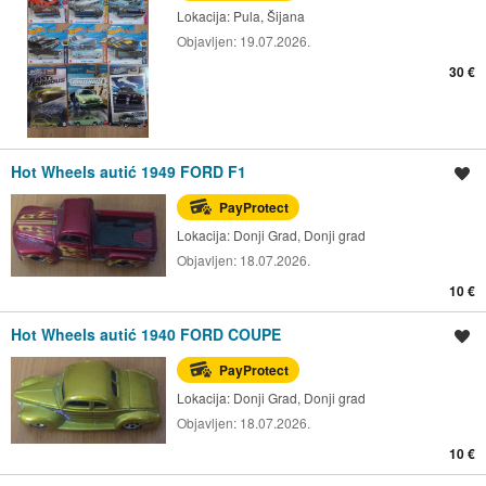
Lokacija:
Pula, Šijana
Objavljen:
19.07.2026.
30 €
Hot Wheels autić 1949 FORD F1
Spremi oglas
PayProtect
Lokacija:
Donji Grad, Donji grad
Objavljen:
18.07.2026.
10 €
Hot Wheels autić 1940 FORD COUPE
Spremi oglas
PayProtect
Lokacija:
Donji Grad, Donji grad
Objavljen:
18.07.2026.
10 €