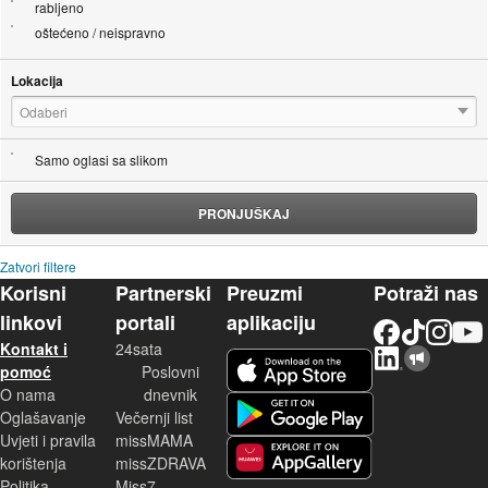
rabljeno
oštećeno / neispravno
Lokacija
Odaberi
Samo oglasi sa slikom
PRONJUŠKAJ
Zatvori filtere
Korisni
Partnerski
Preuzmi
Potraži nas
linkovi
portali
aplikaciju
Facebook
TikTok
Instagram
YouTu
Kontakt i
24sata
LinkedIn
Njuškalo blog
iOS aplikacija
pomoć
Poslovni
O nama
dnevnik
Android aplikacija
Oglašavanje
Večernji list
Uvjeti i pravila
missMAMA
korištenja
missZDRAVA
Huawei aplikacija
Politika
Miss7