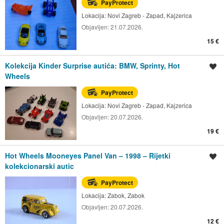
PayProtect
Lokacija:
Novi Zagreb - Zapad, Kajzerica
Objavljen:
21.07.2026.
15 €
Kolekcija Kinder Surprise autića: BMW, Sprinty, Hot
Spremi oglas
Wheels
PayProtect
Lokacija:
Novi Zagreb - Zapad, Kajzerica
Objavljen:
20.07.2026.
19 €
Hot Wheels Mooneyes Panel Van – 1998 – Rijetki
Spremi oglas
kolekcionarski autic
PayProtect
Lokacija:
Zabok, Zabok
Objavljen:
20.07.2026.
12 €