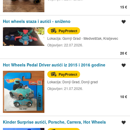
15 €
Hot wheels staza i autići - sniženo
Spremi oglas
PayProtect
Lokacija:
Gornji Grad - Medveščak, Kraljevec
Objavljen:
22.07.2026.
20 €
Hot Wheels Pedal Driver autići iz 2015 i 2016 godine
Spremi oglas
PayProtect
Lokacija:
Donji Grad, Donji grad
Objavljen:
21.07.2026.
10 €
Kinder Surprise autići, Porsche, Carrera, Hot Wheels
Spremi oglas