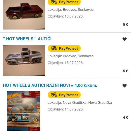
PayProtect
Lokacija:
Brdovec, Šenkovec
Objavljen:
16.07.2026.
5 €
" HOT WHEELS " AUTIĆI
Spremi oglas
PayProtect
Lokacija:
Brdovec, Šenkovec
Objavljen:
16.07.2026.
5 €
HOT WHEELS AUTIĆI RAZNI NOVI = 4,00 €/kom.
Spremi oglas
PayProtect
Lokacija:
Nova Gradiška, Nova Gradiška
Objavljen:
14.07.2026.
4 €