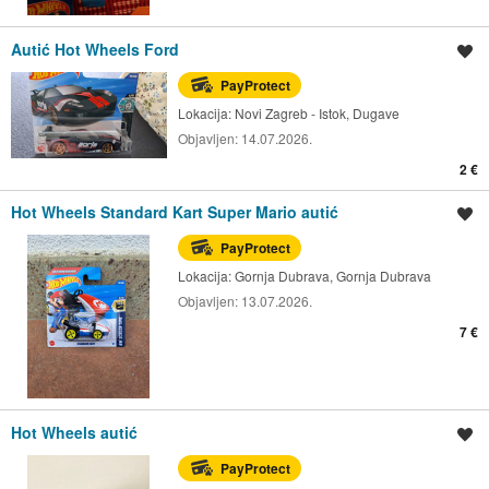
Autić Hot Wheels Ford
Spremi oglas
PayProtect
Lokacija:
Novi Zagreb - Istok, Dugave
Objavljen:
14.07.2026.
2 €
Hot Wheels Standard Kart Super Mario autić
Spremi oglas
PayProtect
Lokacija:
Gornja Dubrava, Gornja Dubrava
Objavljen:
13.07.2026.
7 €
Hot Wheels autić
Spremi oglas
PayProtect