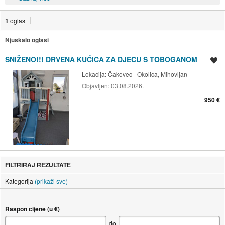
1
oglas
Njuškalo oglasi
SNIŽENO!!! DRVENA KUĆICA ZA DJECU S TOBOGANOM
Spremi oglas
Lokacija:
Čakovec - Okolica, Mihovljan
Objavljen:
03.08.2026.
950 €
FILTRIRAJ REZULTATE
Kategorija
(prikaži sve)
Raspon cijene (u €)
do