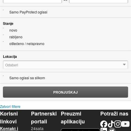
Samo PayProtect oglasi
Stanje
novo
rabljeno
oštećeno / neispravno
Lokacija
Odaberi
Samo oglasi sa slikom
PRONJUŠKAJ
Zatvori filtere
Korisni
Partnerski
Preuzmi
Potraži nas
linkovi
portali
aplikaciju
Facebook
TikTok
Instagram
YouTu
Kontakt i
24sata
LinkedIn
Njuškalo blog
iOS aplikacija