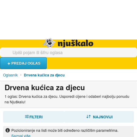
Hrana i piće
Turistički smještaj
Poslovi
Njuškalo naslovnica
PREDAJ OGLAS
Oglasnik
Drvena kućica za djecu
Drvena kućica za djecu
1 oglas: Drvena kućica za djecu. Usporedi cijene i odaberi najbolju ponudu
na Njuškalu!
FILTERI
SORTIRAJ
NAJNOVIJI
Pozicioniranje na listi može biti određeno različitim parametrima.
Saznaj više