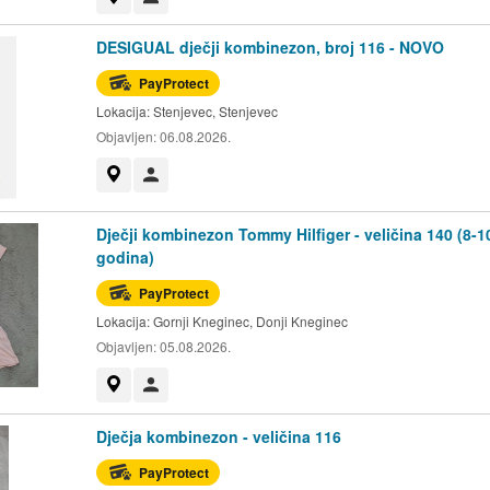
DESIGUAL dječji kombinezon, broj 116 - NOVO
PayProtect
Lokacija:
Stenjevec, Stenjevec
Objavljen:
06.08.2026.
Prikaži na mapi
Korisnik nije trgovac
Dječji kombinezon Tommy Hilfiger - veličina 140 (8-1
godina)
PayProtect
Lokacija:
Gornji Kneginec, Donji Kneginec
Objavljen:
05.08.2026.
Prikaži na mapi
Korisnik nije trgovac
Dječja kombinezon - veličina 116
PayProtect