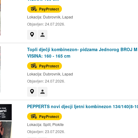
PayProtect
Lokacija:
Dubrovnik, Lapad
Objavljen:
24.07.2026.
Prikaži na mapi
Korisnik nije trgovac
Topli dječji kombinezon- pidzama Jednorog BROJ M
VISINA: 160 - 165 cm
PayProtect
Lokacija:
Dubrovnik, Lapad
Objavljen:
24.07.2026.
Prikaži na mapi
Korisnik nije trgovac
PEPPERTS novi djecji ljetni kombinezon 134/140(8-1
PayProtect
Lokacija:
Split, Plokite
Objavljen:
23.07.2026.