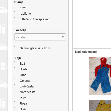
Stanje
novo
rabljeno
oštećeno / neispravno
Lokacija
Odaberi
Samo oglasi sa slikom
Njuškalo oglasi
Boja
Bež
Bijela
Crna
Crvena
Ljubičasta
Narančasta
Plava
Roza
Siva