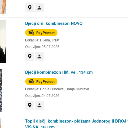
Prikaži na mapi
Korisnik nije trgovac
Dječji crni kombinezon NOVO
PayProtect
Lokacija:
Rijeka, Trsat
Objavljen:
25.07.2026.
Prikaži na mapi
Korisnik nije trgovac
Dječji kombinezon HM, vel. 134 cm
PayProtect
Lokacija:
Donja Dubrava, Donja Dubrava
Objavljen:
24.07.2026.
Prikaži na mapi
Korisnik nije trgovac
Topli dječji kombinezon- pidžama Jednorog II BROJ 
VISINA: 160 cm