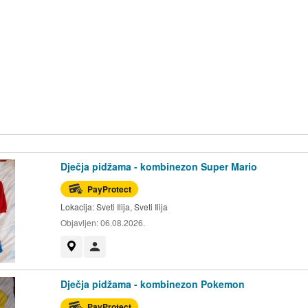
Dječja pidžama - kombinezon Super Mario
PayProtect
Lokacija:
Sveti Ilija, Sveti Ilija
Objavljen:
06.08.2026.
Prikaži na mapi
Korisnik nije trgovac
Dječja pidžama - kombinezon Pokemon
PayProtect