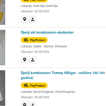
Lokacija:
Sveti Ilija, Sveti Ilija
Objavljen:
06.08.2026.
Prikaži na mapi
Korisnik nije trgovac
Djecji ski kombinezon-skafander
PayProtect
Lokacija:
Osijek - Okolica, Višnjevac
Objavljen:
06.08.2026.
Prikaži na mapi
Korisnik nije trgovac
Dječji kombinezon Tommy Hilfiger - veličina 152-164 
godina)
PayProtect
Lokacija:
Gornji Kneginec, Donji Kneginec
Objavljen:
06.08.2026.
Prikaži na mapi
Korisnik nije trgovac