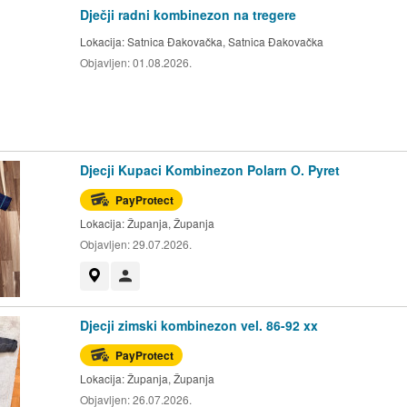
Dječji radni kombinezon na tregere
Lokacija:
Satnica Đakovačka, Satnica Đakovačka
Objavljen:
01.08.2026.
Djecji Kupaci Kombinezon Polarn O. Pyret
PayProtect
Lokacija:
Županja, Županja
Objavljen:
29.07.2026.
Prikaži na mapi
Korisnik nije trgovac
Djecji zimski kombinezon vel. 86-92 xx
PayProtect
Lokacija:
Županja, Županja
Objavljen:
26.07.2026.