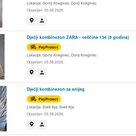
Lokacija:
Gornji Kneginec, Donji Kneginec
Objavljen:
05.08.2026.
Prikaži na mapi
Korisnik nije trgovac
Dječji kombinezon ZARA - veličina 134 (9 godina)
PayProtect
Lokacija:
Gornji Kneginec, Donji Kneginec
Objavljen:
05.08.2026.
Prikaži na mapi
Korisnik nije trgovac
Dječji kombinezon za snijeg
PayProtect
Lokacija:
Sveti Ilija, Sveti Ilija
Objavljen:
05.08.2026.
Prikaži na mapi
Korisnik nije trgovac