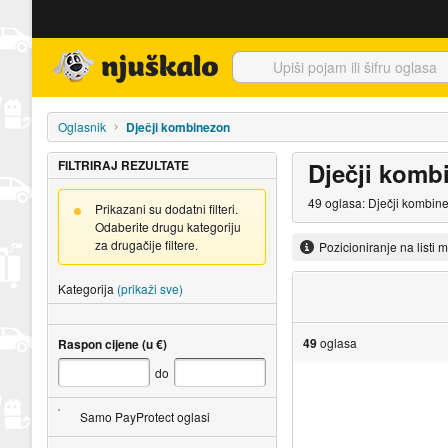
Njuškalo naslovnica
Oglasnik
Dječji kombinezon
FILTRIRAJ REZULTATE
Dječji komb
49 oglasa: Dječji kombine
Prikazani su dodatni filteri.
Odaberite drugu kategoriju
za drugačije filtere.
Pozicioniranje na listi 
Kategorija
(prikaži sve)
49
oglasa
Raspon cijene (u €)
do
Samo PayProtect oglasi