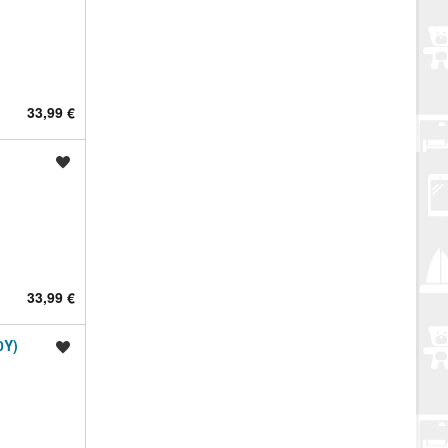
33,99 €
Spremi oglas
33,99 €
0Y)
Spremi oglas