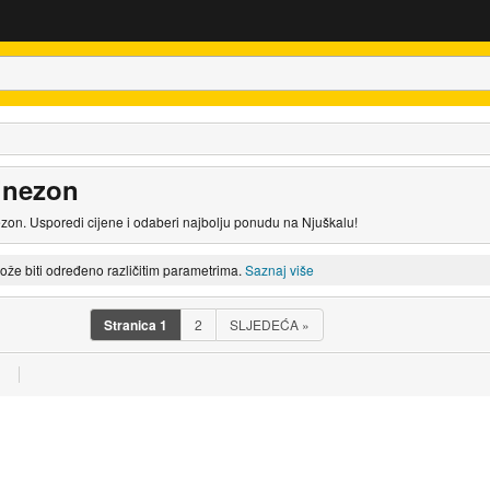
inezon
zon. Usporedi cijene i odaberi najbolju ponudu na Njuškalu!
može biti određeno različitim parametrima.
Saznaj više
Stranica
1
2
SLJEDEĆA
»