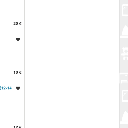
20 €
Spremi oglas
10 €
(12-14
Spremi oglas
12 €