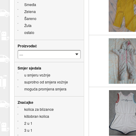
Smeđa
Zelena
Šareno
Žuta
ostalo
Proizvođač
Smjer sjedala
u smjeru vožnje
suprotno od smjera vožnje
moguća promjena smjera
Značajke
kolica za blizance
kišobran kolica
2 u 1
3 u 1