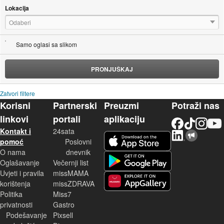
Lokacija
Odaberi
Samo oglasi sa slikom
PRONJUŠKAJ
Zatvori filtere
Korisni
Partnerski
Preuzmi
Potraži nas
linkovi
portali
aplikaciju
Facebook
TikTok
Instagram
YouTu
Kontakt i
24sata
LinkedIn
Njuškalo blog
iOS aplikacija
pomoć
Poslovni
O nama
dnevnik
Android aplikacija
Oglašavanje
Večernji list
Uvjeti i pravila
missMAMA
korištenja
missZDRAVA
Huawei aplikacija
Politika
Miss7
privatnosti
Gastro
Podešavanje
Pixsell