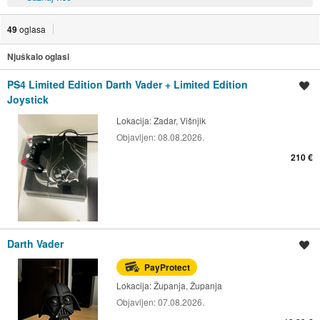
49
oglasa
Njuškalo oglasi
PS4 Limited Edition Darth Vader + Limited Edition
Spremi oglas
Joystick
Lokacija:
Zadar, Višnjik
Objavljen:
08.08.2026.
210 €
Darth Vader
Spremi oglas
PayProtect
Lokacija:
Županja, Županja
Objavljen:
07.08.2026.