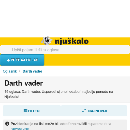
Hrana i piće
Turistički smještaj
Poslovi
Njuškalo naslovnica
PREDAJ OGLAS
Oglasnik
Darth vader
Darth vader
49 oglasa: Darth vader. Usporedi cijene i odaberi najbolju ponudu na
Njuškalu!
FILTERI
SORTIRAJ
NAJNOVIJI
Pozicioniranje na listi može biti određeno različitim parametrima.
Saznaj više