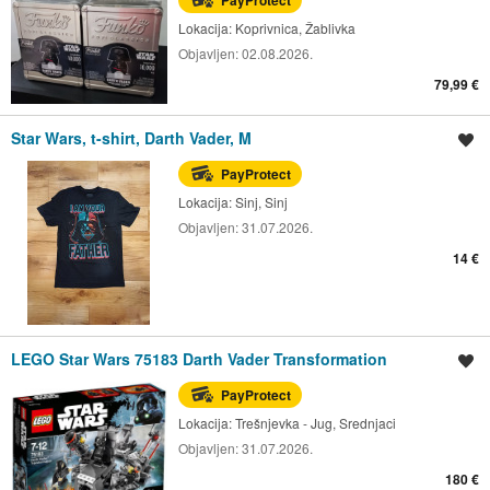
PayProtect
Lokacija:
Koprivnica, Žablivka
Objavljen:
02.08.2026.
79,99 €
Star Wars, t-shirt, Darth Vader, M
Spremi oglas
PayProtect
Lokacija:
Sinj, Sinj
Objavljen:
31.07.2026.
14 €
LEGO Star Wars 75183 Darth Vader Transformation
Spremi oglas
PayProtect
Lokacija:
Trešnjevka - Jug, Srednjaci
Objavljen:
31.07.2026.
180 €