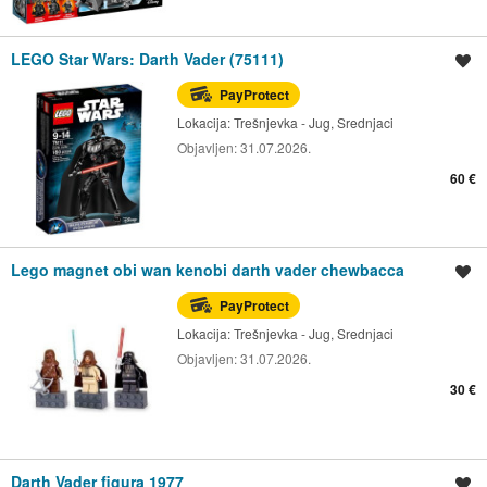
LEGO Star Wars: Darth Vader (75111)
Spremi oglas
PayProtect
Lokacija:
Trešnjevka - Jug, Srednjaci
Objavljen:
31.07.2026.
60 €
Lego magnet obi wan kenobi darth vader chewbacca
Spremi oglas
PayProtect
Lokacija:
Trešnjevka - Jug, Srednjaci
Objavljen:
31.07.2026.
30 €
Darth Vader figura 1977
Spremi oglas