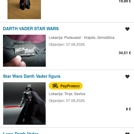
19,99 €
DARTH VADER STAR WARS
Spremi oglas
Lokacija:
Podsused - Vrapče, Grmoščica
Objavljen:
07.08.2026.
34,51 €
Star Wars Darth Vader figura
Spremi oglas
PayProtect
Lokacija:
Trnje, Savica
Objavljen:
07.08.2026.
8 €
Lego Darth Vader