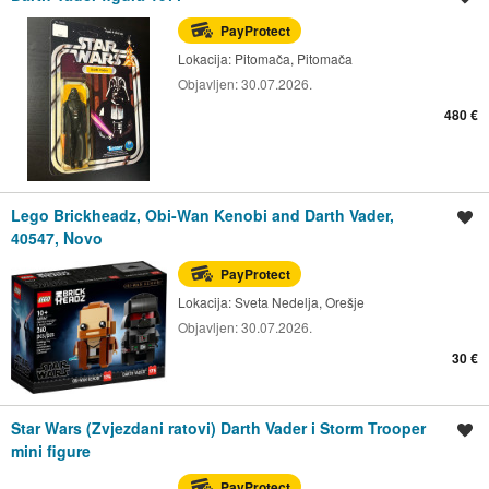
PayProtect
Lokacija:
Pitomača, Pitomača
Objavljen:
30.07.2026.
480 €
Lego Brickheadz, Obi-Wan Kenobi and Darth Vader,
Spremi oglas
40547, Novo
PayProtect
Lokacija:
Sveta Nedelja, Orešje
Objavljen:
30.07.2026.
30 €
Star Wars (Zvjezdani ratovi) Darth Vader i Storm Trooper
Spremi oglas
mini figure
PayProtect