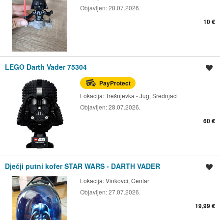
Objavljen:
28.07.2026.
10 €
LEGO Darth Vader 75304
Spremi oglas
PayProtect
Lokacija:
Trešnjevka - Jug, Srednjaci
Objavljen:
28.07.2026.
60 €
Dječji putni kofer STAR WARS - DARTH VADER
Spremi oglas
Lokacija:
Vinkovci, Centar
Objavljen:
27.07.2026.
19,99 €