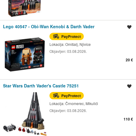
Lego 40547 - Obi-Wan Kenobi & Darth Vader
Spremi oglas
PayProtect
Lokacija:
Omišalj, Njivice
Objavljen:
03.08.2026.
20 €
Star Wars Darth Vader's Castle 75251
Spremi oglas
PayProtect
Lokacija:
Črnomerec, Mikulići
Objavljen:
03.08.2026.
110 €