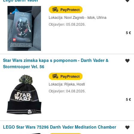
Spremi oglas
PayProtect
Lokacija:
Novi Zagreb - Istok, Utrina
Objavljen:
05.08.2026.
5 €
Star Wars zimska kapa s pomponom - Darth Vader &
Spremi oglas
Stormtrooper Vel. 56
PayProtect
Lokacija:
Rijeka, Hosti
Objavljen:
04.08.2026.
5 €
LEGO Star Wars 75296 Darth Vader Meditation Chamber
Spremi oglas