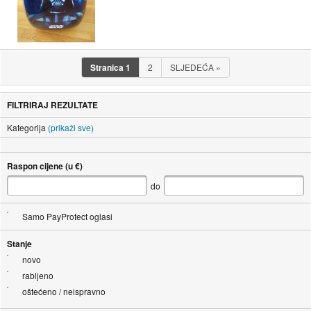
Stranica
1
2
SLJEDEĆA
»
FILTRIRAJ REZULTATE
Kategorija
(prikaži sve)
Raspon cijene (u €)
do
Samo PayProtect oglasi
Stanje
novo
rabljeno
oštećeno / neispravno