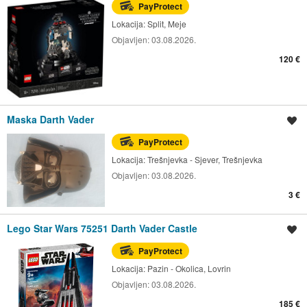
PayProtect
Lokacija:
Split, Meje
Objavljen:
03.08.2026.
120 €
Maska Darth Vader
Spremi oglas
PayProtect
Lokacija:
Trešnjevka - Sjever, Trešnjevka
Objavljen:
03.08.2026.
3 €
Lego Star Wars 75251 Darth Vader Castle
Spremi oglas
PayProtect
Lokacija:
Pazin - Okolica, Lovrin
Objavljen:
03.08.2026.
185 €