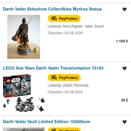
Darth Vader Sideshow Collectibles Mythos Statua
Spremi oglas
PayProtect
Lokacija:
Novi Zagreb - Istok, Sopot
Objavljen:
02.08.2026.
1.100 €
LEGO Star Wars Darth Vader Transformation 75183
Spremi oglas
PayProtect
Lokacija:
Zadar, Plovanija
Objavljen:
02.08.2026.
30 €
Darth Vader Vault Limited Edition 10000kom
Spremi oglas