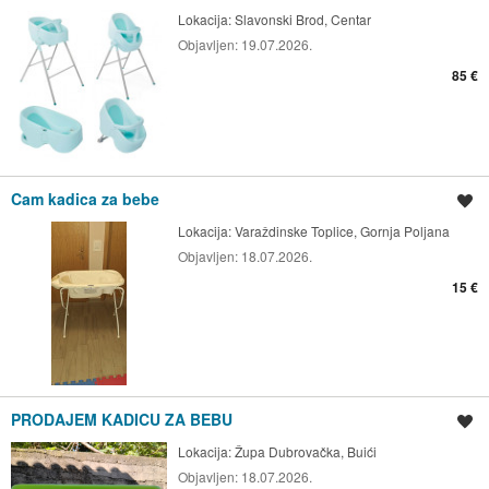
Lokacija:
Slavonski Brod, Centar
Objavljen:
19.07.2026.
85 €
Cam kadica za bebe
Spremi oglas
Lokacija:
Varaždinske Toplice, Gornja Poljana
Objavljen:
18.07.2026.
15 €
PRODAJEM KADICU ZA BEBU
Spremi oglas
Lokacija:
Župa Dubrovačka, Buići
Objavljen:
18.07.2026.