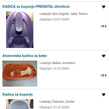
KADICA za kupanje-PRENATAL-85x45cm
Spremi oglas
Lokacija:
Novi Zagreb - Istok, Travno
Objavljen:
22.07.2026.
15 €
Anatomska kadica za bebe
Spremi oglas
Lokacija:
Baška, Jurandvor
Objavljen:
21.07.2026.
15 €
Kadica za kupanje
Spremi oglas
Lokacija:
Čakovec, Centar
Objavljen:
21.07.2026.