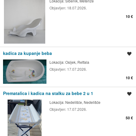
Lokacija:
Šibenik, Meterize
Objavljen:
18.07.2026.
10 €
kadica za kupanje beba
Spremi oglas
Lokacija:
Osijek, Retfala
Objavljen:
17.07.2026.
10 €
Prematalica i kadica na stalku za bebe 2 u 1
Spremi oglas
Lokacija:
Nedelišće, Nedelišće
Objavljen:
17.07.2026.
50 €