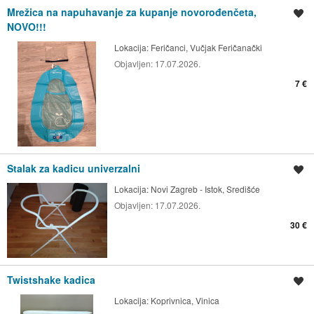
Mrežica na napuhavanje za kupanje novorođenčeta,
Spremi oglas
NOVO!!!
Lokacija:
Feričanci, Vučjak Feričanački
Objavljen:
17.07.2026.
7 €
Stalak za kadicu univerzalni
Spremi oglas
Lokacija:
Novi Zagreb - Istok, Središće
Objavljen:
17.07.2026.
30 €
Twistshake kadica
Spremi oglas
Lokacija:
Koprivnica, Vinica