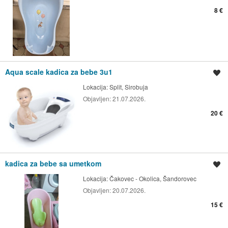
8 €
Aqua scale kadica za bebe 3u1
Spremi oglas
Lokacija:
Split, Sirobuja
Objavljen:
21.07.2026.
20 €
kadica za bebe sa umetkom
Spremi oglas
Lokacija:
Čakovec - Okolica, Šandorovec
Objavljen:
20.07.2026.
15 €