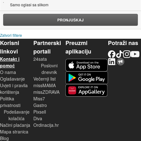
Samo oglasi sa slikom
PRONJUŠKAJ
Zatvori filtere
Korisni
Partnerski
Preuzmi
Potraži nas
linkovi
portali
aplikaciju
Facebook
TikTok
Instagram
YouTu
Kontakt i
24sata
LinkedIn
Njuškalo blog
iOS aplikacija
pomoć
Poslovni
O nama
dnevnik
Android aplikacija
Oglašavanje
Večernji list
Uvjeti i pravila
missMAMA
korištenja
missZDRAVA
Huawei aplikacija
Politika
Miss7
privatnosti
Gastro
Podešavanje
Pixsell
kolačića
Diva
Načini plaćanja
Ordinacija.hr
Mapa stranica
Blog