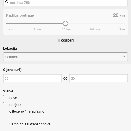
20
Radijus pretrage
km
1 km
5 km
20 km
100 km
Sve
ili odaberi
Lokacija
Odaberi
Cijena (u €)
do
Stanje
novo
rabljeno
oštećeno / neispravno
Samo oglasi webshopova