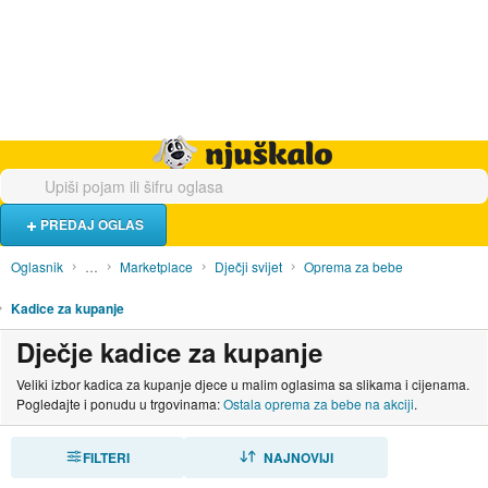
Hrana i piće
Turistički smještaj
Poslovi
Njuškalo naslovnica
PREDAJ OGLAS
Oglasnik
…
Marketplace
Dječji svijet
Oprema za bebe
Kadice za kupanje
Dječje kadice za kupanje
Veliki izbor kadica za kupanje djece u malim oglasima sa slikama i cijenama.
Pogledajte i ponudu u trgovinama:
Ostala oprema za bebe na akciji
.
FILTERI
SORTIRAJ
NAJNOVIJI