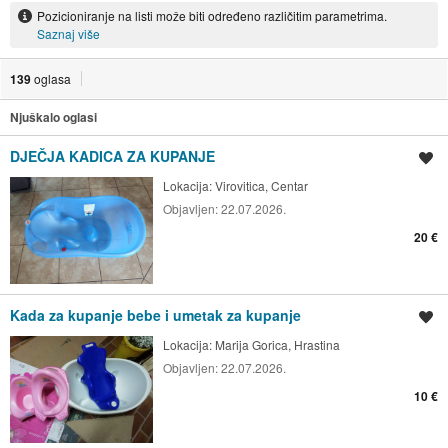
Pozicioniranje na listi može biti određeno različitim parametrima.
Saznaj više
139
oglasa
Njuškalo oglasi
DJEČJA KADICA ZA KUPANJE
Spremi oglas
Lokacija:
Virovitica, Centar
Objavljen:
22.07.2026.
20 €
Kada za kupanje bebe i umetak za kupanje
Spremi oglas
Lokacija:
Marija Gorica, Hrastina
Objavljen:
22.07.2026.
10 €