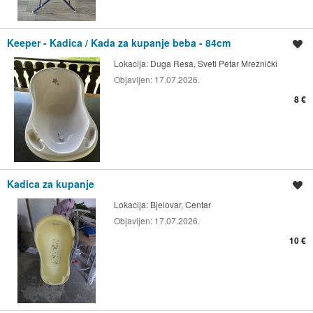
Keeper - Kadica / Kada za kupanje beba - 84cm
Spremi oglas
Lokacija:
Duga Resa, Sveti Petar Mrežnički
Objavljen:
17.07.2026.
8 €
Kadica za kupanje
Spremi oglas
Lokacija:
Bjelovar, Centar
Objavljen:
17.07.2026.
10 €