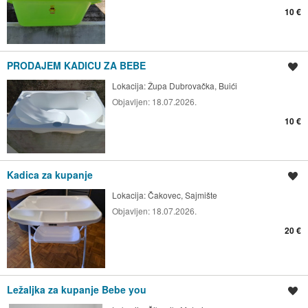
10 €
PRODAJEM KADICU ZA BEBE
Spremi oglas
Lokacija:
Župa Dubrovačka, Buići
Objavljen:
18.07.2026.
10 €
Kadica za kupanje
Spremi oglas
Lokacija:
Čakovec, Sajmište
Objavljen:
18.07.2026.
20 €
Ležaljka za kupanje Bebe you
Spremi oglas