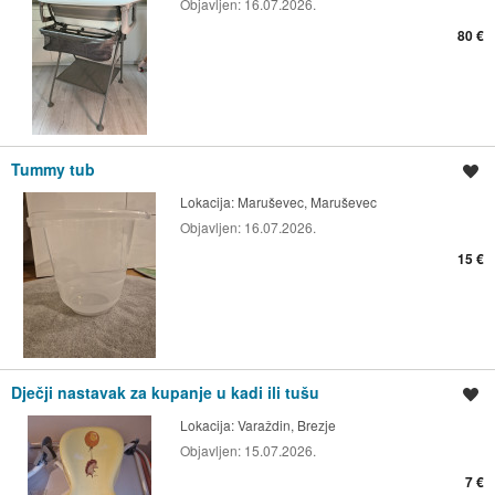
Objavljen:
16.07.2026.
80 €
Tummy tub
Spremi oglas
Lokacija:
Maruševec, Maruševec
Objavljen:
16.07.2026.
15 €
Dječji nastavak za kupanje u kadi ili tušu
Spremi oglas
Lokacija:
Varaždin, Brezje
Objavljen:
15.07.2026.
7 €