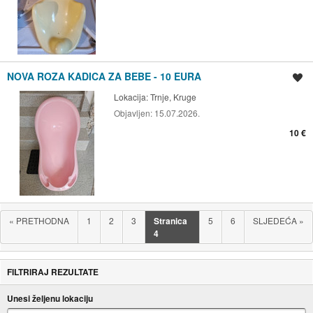
NOVA ROZA KADICA ZA BEBE - 10 EURA
Spremi oglas
Lokacija:
Trnje, Kruge
Objavljen:
15.07.2026.
10 €
«
PRETHODNA
1
2
3
Stranica
5
6
SLJEDEĆA
»
4
FILTRIRAJ REZULTATE
Unesi željenu lokaciju