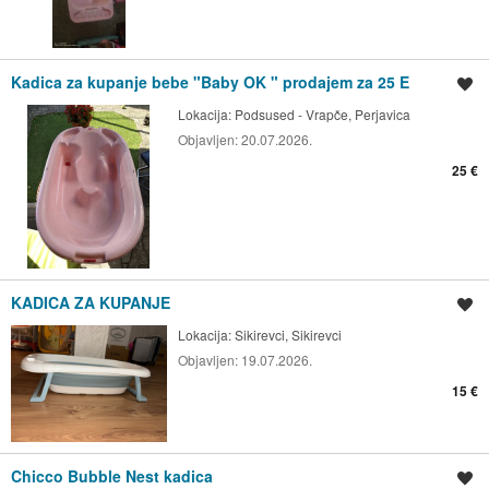
Kadica za kupanje bebe "Baby OK " prodajem za 25 E
Spremi oglas
Lokacija:
Podsused - Vrapče, Perjavica
Objavljen:
20.07.2026.
25 €
KADICA ZA KUPANJE
Spremi oglas
Lokacija:
Sikirevci, Sikirevci
Objavljen:
19.07.2026.
15 €
Chicco Bubble Nest kadica
Spremi oglas