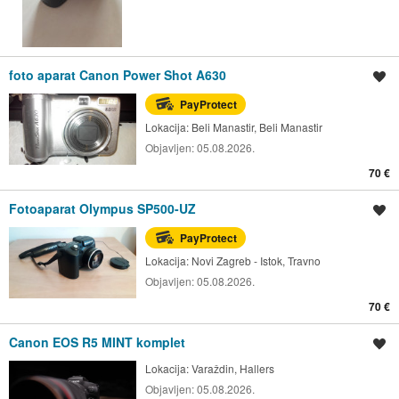
foto aparat Canon Power Shot A630
Spremi oglas
PayProtect
Lokacija:
Beli Manastir, Beli Manastir
Objavljen:
05.08.2026.
70 €
Fotoaparat Olympus SP500-UZ
Spremi oglas
PayProtect
Lokacija:
Novi Zagreb - Istok, Travno
Objavljen:
05.08.2026.
70 €
Canon EOS R5 MINT komplet
Spremi oglas
Lokacija:
Varaždin, Hallers
Objavljen:
05.08.2026.