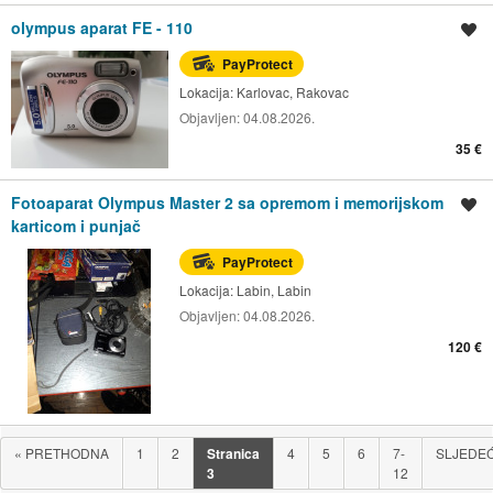
olympus aparat FE - 110
Spremi oglas
PayProtect
Lokacija:
Karlovac, Rakovac
Objavljen:
04.08.2026.
35 €
Fotoaparat Olympus Master 2 sa opremom i memorijskom
Spremi oglas
karticom i punjač
PayProtect
Lokacija:
Labin, Labin
Objavljen:
04.08.2026.
120 €
«
PRETHODNA
1
2
Stranica
4
5
6
7-
SLJEDE
3
12