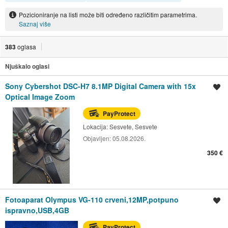
Pozicioniranje na listi može biti određeno različitim parametrima.
Saznaj više
383
oglasa
Njuškalo oglasi
Sony Cybershot DSC-H7 8.1MP Digital Camera with 15x
Spremi oglas
Optical Image Zoom
PayProtect
Lokacija:
Sesvete, Sesvete
Objavljen:
05.08.2026.
350 €
Fotoaparat Olympus VG-110 crveni,12MP,potpuno
Spremi oglas
ispravno,USB,4GB
PayProtect