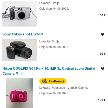
Lokacija:
Srbija
Objavljen:
04.08.2026.
100 €
Sony Cyber-shot DSC-R1
Spremi oglas
Lokacija:
Srbija
Objavljen:
04.08.2026.
190 €
Nikon COOLPIX S01 Pink 10.1MP 3x Optical zoom Digital
Spremi oglas
Camera Mini
PayProtect
Lokacija:
Podsused - Vrapče, Gajnice
Objavljen:
04.08.2026.
190 €