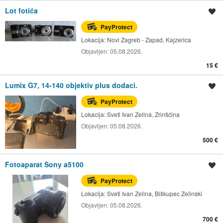
Lot fotića
Spremi oglas
PayProtect
Lokacija:
Novi Zagreb - Zapad, Kajzerica
Objavljen:
05.08.2026.
15 €
Lumix G7, 14-140 objektiv plus dodaci.
Spremi oglas
PayProtect
Lokacija:
Sveti Ivan Zelina, Zrinšćina
Objavljen:
05.08.2026.
500 €
Fotoaparat Sony a5100
Spremi oglas
PayProtect
Lokacija:
Sveti Ivan Zelina, Biškupec Zelinski
Objavljen:
05.08.2026.
700 €