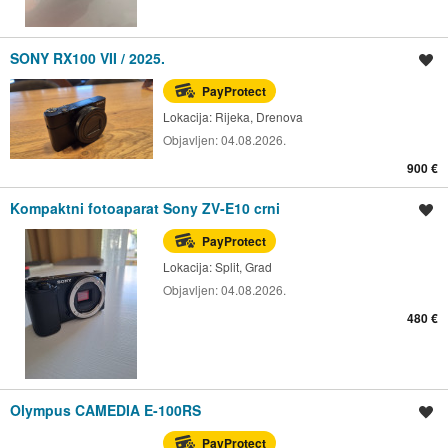
SONY RX100 VII / 2025.
Spremi oglas
PayProtect
Lokacija:
Rijeka, Drenova
Objavljen:
04.08.2026.
900 €
Kompaktni fotoaparat Sony ZV-E10 crni
Spremi oglas
PayProtect
Lokacija:
Split, Grad
Objavljen:
04.08.2026.
480 €
Olympus CAMEDIA E-100RS
Spremi oglas
PayProtect