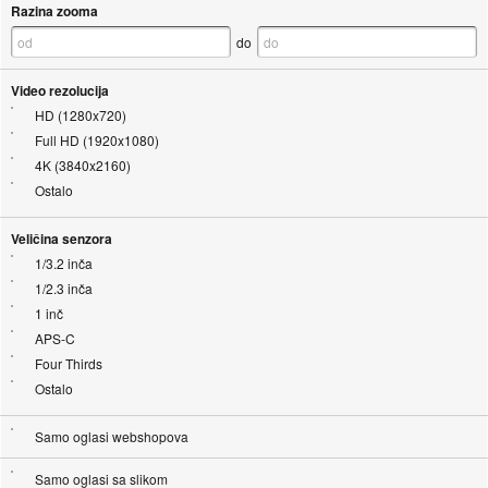
Razina zooma
do
Video rezolucija
HD (1280x720)
Full HD (1920x1080)
4K (3840x2160)
Ostalo
Veličina senzora
1/3.2 inča
1/2.3 inča
1 inč
APS-C
Four Thirds
Ostalo
Samo oglasi webshopova
Samo oglasi sa slikom