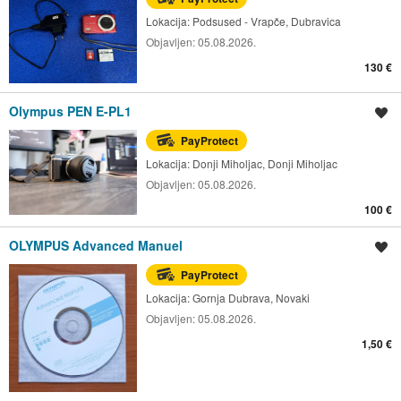
Lokacija:
Podsused - Vrapče, Dubravica
Objavljen:
05.08.2026.
130 €
Olympus PEN E-PL1
Spremi oglas
PayProtect
Lokacija:
Donji Miholjac, Donji Miholjac
Objavljen:
05.08.2026.
100 €
OLYMPUS Advanced Manuel
Spremi oglas
PayProtect
Lokacija:
Gornja Dubrava, Novaki
Objavljen:
05.08.2026.
1,50 €