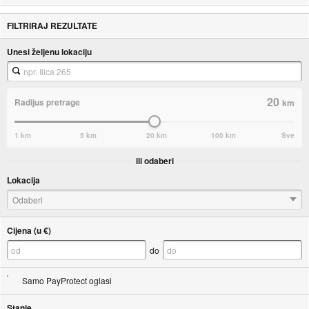
FILTRIRAJ REZULTATE
Unesi željenu lokaciju
20
Radijus pretrage
km
1 km
5 km
20 km
100 km
Sve
ili odaberi
Lokacija
Odaberi
Cijena (u €)
do
Samo PayProtect oglasi
Stanje