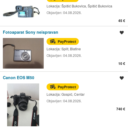
Lokacija:
Špišić Bukovica, Špišić Bukovica
Objavljen:
04.08.2026.
45 €
Fotoaparat Sony neispravan
Spremi oglas
PayProtect
Lokacija:
Split, Blatine
Objavljen:
04.08.2026.
10 €
Canon EOS M50
Spremi oglas
PayProtect
Lokacija:
Gospić, Centar
Objavljen:
04.08.2026.
740 €