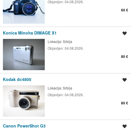
Objavljen:
04.08.2026.
60 €
Konica Minolta DIMAGE X1
Spremi oglas
Lokacija:
Srbija
Objavljen:
04.08.2026.
80 €
Kodak dc4800
Spremi oglas
Lokacija:
Srbija
Objavljen:
04.08.2026.
80 €
Canon PowerShot G3
Spremi oglas