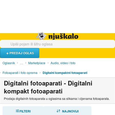
Hrana i piće
Turistički smještaj
Poslovi
Njuškalo naslovnica
PREDAJ OGLAS
Oglasnik
…
Marketplace
Audio, video i foto
Fotoaparati i foto oprema
Digitalni kompaktni fotoaparati
Digitalni fotoaparati - Digitalni
kompakt fotoaparati
Prodaja digitalnih fotoaparata u oglasima sa slikama i cijenama fotoaparata.
FILTERI
SORTIRAJ
NAJNOVIJI