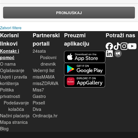
PRONJUŠKAJ
Zatvori filtere
Korisni
Partnerski
Preuzmi
Potraži nas
linkovi
portali
aplikaciju
Facebook
TikTok
Instagram
YouTu
Kontakt i
24sata
LinkedIn
Njuškalo blog
iOS aplikacija
pomoć
Poslovni
O nama
dnevnik
Android aplikacija
Oglašavanje
Večernji list
Uvjeti i pravila
missMAMA
korištenja
missZDRAVA
Huawei aplikacija
Politika
Miss7
privatnosti
Gastro
Podešavanje
Pixsell
kolačića
Diva
Načini plaćanja
Ordinacija.hr
Mapa stranica
Blog