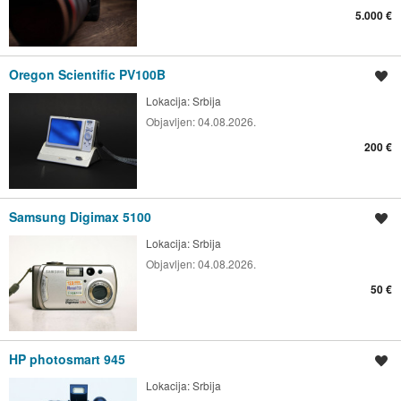
5.000 €
Oregon Scientific PV100B
Spremi oglas
Lokacija:
Srbija
Objavljen:
04.08.2026.
200 €
Samsung Digimax 5100
Spremi oglas
Lokacija:
Srbija
Objavljen:
04.08.2026.
50 €
HP photosmart 945
Spremi oglas
Lokacija:
Srbija