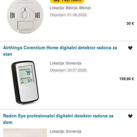
Lokacija:
Bibinje, Bibinje
Objavljen:
01.08.2026.
30 €
Airthings Corentium Home digitalni detektor radona za
Spremi oglas
stan
Lokacija:
Slovenija
Objavljen:
30.07.2026.
159,90 €
Radon Eye profesionalni digitalni detektor radona za
Spremi oglas
dom
Lokacija:
Slovenija