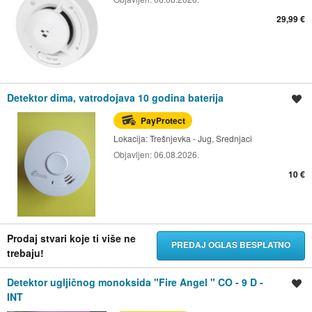
29,99 €
Detektor dima, vatrodojava 10 godina baterija
Spremi oglas
PayProtect
Lokacija:
Trešnjevka - Jug, Srednjaci
Objavljen:
06.08.2026.
10 €
Prodaj stvari koje ti više ne
PREDAJ OGLAS BESPLATNO
trebaju!
Detektor ugljičnog monoksida "Fire Angel " CO - 9 D -
Spremi oglas
INT