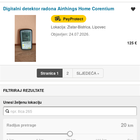
Digitalni detektor radona Airthings Home Corentium
Spremi oglas
PayProtect
Lokacija:
Zlatar-Bistrica, Lipovec
Objavljen:
24.07.2026.
125 €
Stranica
1
2
SLJEDEĆA
»
FILTRIRAJ REZULTATE
Unesi željenu lokaciju
20
Radijus pretrage
km