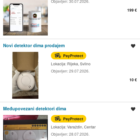
Objavljen:
30.07.2026.
199 €
Novi detektor dima prodajem
Spremi oglas
PayProtect
Lokacija:
Rijeka, Svilno
Objavljen:
29.07.2026.
10 €
Međupovezani detektori dima
Spremi oglas
PayProtect
Lokacija:
Varaždin, Centar
Objavljen:
28.07.2026.