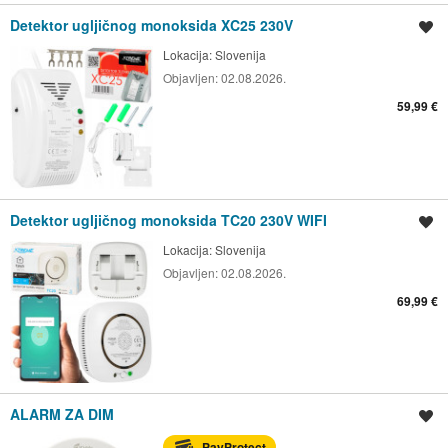
Detektor ugljičnog monoksida XC25 230V
Spremi oglas
Lokacija:
Slovenija
Objavljen:
02.08.2026.
59,99 €
Detektor ugljičnog monoksida TC20 230V WIFI
Spremi oglas
Lokacija:
Slovenija
Objavljen:
02.08.2026.
69,99 €
ALARM ZA DIM
Spremi oglas
PayProtect