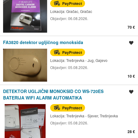
PayProtect
Lokacija:
Gračac, Gračac
Objavljen:
06.08.2026.
70 €
FA3820 detektor ugljičnog monoksida
Spremi oglas
PayProtect
Lokacija:
Trešnjevka - Jug, Gajevo
Objavljen:
05.08.2026.
10 €
DETEKTOR UGLJIČNI MONOKSID CO WS-720ES
Spremi oglas
BATERIJA WIFI ALARM AUTOMATIKA
PayProtect
Lokacija:
Trešnjevka - Sjever, Trešnjevka
Objavljen:
05.08.2026.
28 €