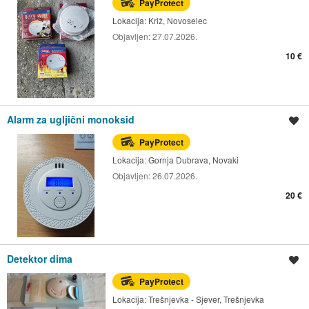
PayProtect
Lokacija:
Križ, Novoselec
Objavljen:
27.07.2026.
10 €
Alarm za ugljični monoksid
Spremi oglas
PayProtect
Lokacija:
Gornja Dubrava, Novaki
Objavljen:
26.07.2026.
20 €
Detektor dima
Spremi oglas
PayProtect
Lokacija:
Trešnjevka - Sjever, Trešnjevka