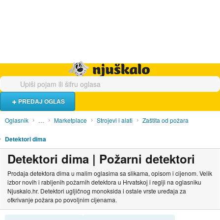
Hrana i piće
Turistički smještaj
Poslovi
Njuškalo naslovnica
PREDAJ OGLAS
Oglasnik
…
Marketplace
Strojevi i alati
Zaštita od požara
Detektori dima
Detektori dima | Požarni detektori
Prodaja detektora dima u malim oglasima sa slikama, opisom i cijenom. Velik
izbor novih i rabljenih požarnih detektora u Hrvatskoj i regiji na oglasniku
Njuskalo.hr. Detektori ugljičnog monoksida i ostale vrste uređaja za
otkrivanje požara po povoljnim cijenama.
SORTIRAJ