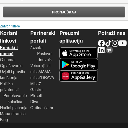
PRONJUŠKAJ
Zatvori filtere
Korisni
Partnerski
Preuzmi
Potraži nas
linkovi
portali
aplikaciju
Facebook
TikTok
Instagram
YouTu
Kontakt i
24sata
LinkedIn
Njuškalo blog
iOS aplikacija
pomoć
Poslovni
O nama
dnevnik
Android aplikacija
Oglašavanje
Večernji list
Uvjeti i pravila
missMAMA
korištenja
missZDRAVA
Huawei aplikacija
Politika
Miss7
privatnosti
Gastro
Podešavanje
Pixsell
kolačića
Diva
Načini plaćanja
Ordinacija.hr
Mapa stranica
Blog