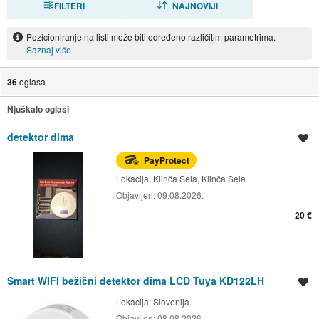
FILTERI
NAJNOVIJI
Pozicioniranje na listi može biti određeno različitim parametrima.
Saznaj više
36
oglasa
Njuškalo oglasi
detektor dima
Spremi oglas
PayProtect
Lokacija:
Klinča Sela, Klinča Sela
Objavljen:
09.08.2026.
20 €
Smart WIFI bežični detektor dima LCD Tuya KD122LH
Spremi oglas
Lokacija:
Slovenija
Objavljen:
08.08.2026.