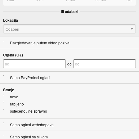
1 km
5 km
20 km
100 km
Sve
ili odaberi
Lokacija
Odaberi
Razgledavanje putem video poziva
Cijena (u €)
do
Samo PayProtect oglasi
Stanje
novo
rabljeno
oštećeno / neispravno
Samo oglasi webshopova
Samo oglasi sa slikom