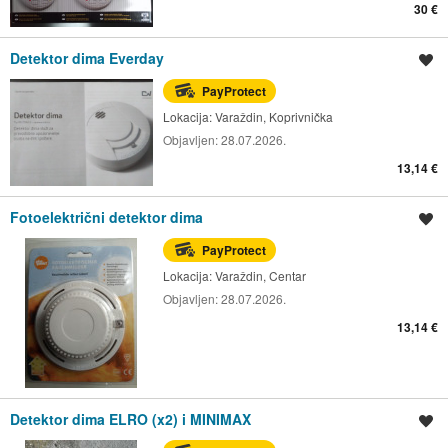
30 €
Detektor dima Everday
Spremi oglas
PayProtect
Lokacija:
Varaždin, Koprivnička
Objavljen:
28.07.2026.
13,14 €
Fotoelektrični detektor dima
Spremi oglas
PayProtect
Lokacija:
Varaždin, Centar
Objavljen:
28.07.2026.
13,14 €
Detektor dima ELRO (x2) i MINIMAX
Spremi oglas