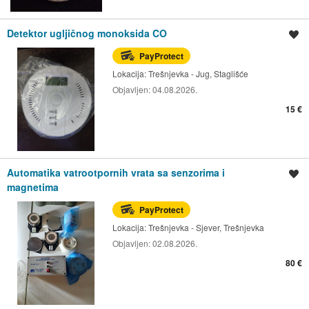
Detektor ugljičnog monoksida CO
Spremi oglas
PayProtect
Lokacija:
Trešnjevka - Jug, Staglišće
Objavljen:
04.08.2026.
15 €
Automatika vatrootpornih vrata sa senzorima i
Spremi oglas
magnetima
PayProtect
Lokacija:
Trešnjevka - Sjever, Trešnjevka
Objavljen:
02.08.2026.
80 €