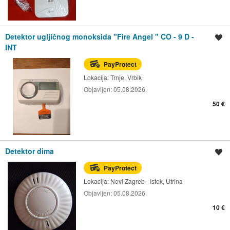
Detektor ugljičnog monoksida "Fire Angel " CO - 9 D -
Spremi oglas
INT
PayProtect
Lokacija:
Trnje, Vrbik
Objavljen:
05.08.2026.
50 €
Detektor dima
Spremi oglas
PayProtect
Lokacija:
Novi Zagreb - Istok, Utrina
Objavljen:
05.08.2026.
10 €