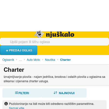
Hrana i piće
Turistički smještaj
Poslovi
Njuškalo naslovnica
PREDAJ OGLAS
Oglasnik
…
Auto Moto
Nautika
Charter
Charter
Iznajmljivanje plovila - najam jedrilica, brodova i ostalih plovila u oglasima sa
slikama i cijenama charter usluga.
FILTERI
SORTIRAJ
NAJNOVIJI
Pozicioniranje na listi može biti određeno različitim parametrima.
Saznaj više