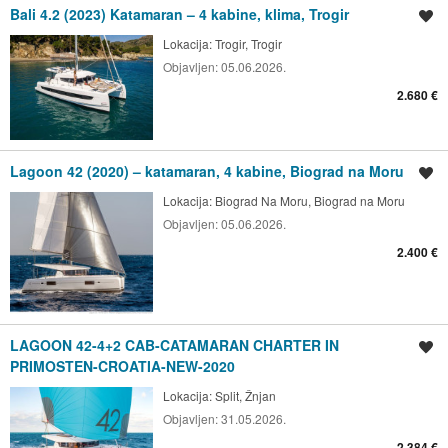
Bali 4.2 (2023) Katamaran – 4 kabine, klima, Trogir
Spremi oglas
Lokacija:
Trogir, Trogir
Objavljen:
05.06.2026.
2.680 €
Lagoon 42 (2020) – katamaran, 4 kabine, Biograd na Moru
Spremi oglas
Lokacija:
Biograd Na Moru, Biograd na Moru
Objavljen:
05.06.2026.
2.400 €
LAGOON 42-4+2 CAB-CATAMARAN CHARTER IN
Spremi oglas
PRIMOSTEN-CROATIA-NEW-2020
Lokacija:
Split, Žnjan
Objavljen:
31.05.2026.
2.384 €