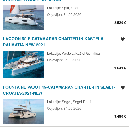
Lokacija:
Split, Žnjan
Objavljen:
31.05.2026.
2.520 €
LAGOON 52 F-CATAMARAN CHARTER IN KASTELA-
Spremi oglas
DALMATIA-NEW-2021
Lokacija:
Kaštela, Kaštel Gomilica
Objavljen:
31.05.2026.
9.643 €
FOUNTAINE PAJOT 45-CATAMARAN CHARTER IN SEGET-
Spremi oglas
CROATIA-2021-NEW
Lokacija:
Seget, Seget Donji
Objavljen:
31.05.2026.
3.480 €