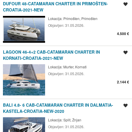
DUFOUR 48-CATAMARAN CHARTER IN PRIMOŠTEN-
Spremi oglas
CROATIA-2021-NEW
Lokacija:
Primošten, Primošten
Objavljen:
31.05.2026.
4.500 €
LAGOON 46-4+2 CAB-CATAMARAN CHARTER IN
Spremi oglas
KORNATI-CROATIA-2021-NEW
Lokacija:
Murter, Kornati
Objavljen:
31.05.2026.
2.144 €
BALI 4.8- 6 CAB-CATAMARAN CHARTER IN DALMATIA-
Spremi oglas
KASTELA-CROATIA-NEW-2020
Lokacija:
Split, Žnjan
Objavljen:
31.05.2026.