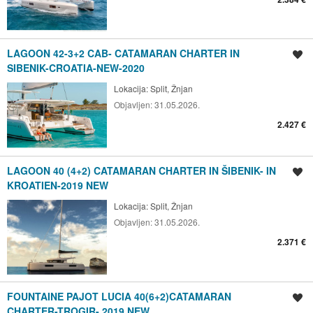
LAGOON 42-3+2 CAB- CATAMARAN CHARTER IN
Spremi oglas
SIBENIK-CROATIA-NEW-2020
Lokacija:
Split, Žnjan
Objavljen:
31.05.2026.
2.427 €
LAGOON 40 (4+2) CATAMARAN CHARTER IN ŠIBENIK- IN
Spremi oglas
KROATIEN-2019 NEW
Lokacija:
Split, Žnjan
Objavljen:
31.05.2026.
2.371 €
FOUNTAINE PAJOT LUCIA 40(6+2)CATAMARAN
Spremi oglas
CHARTER-TROGIR- 2019 NEW