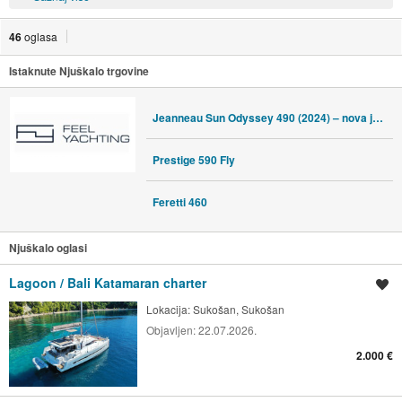
46
oglasa
Istaknute Njuškalo trgovine
Jeanneau Sun Odyssey 490 (2024) – nova jedrilica, 4 kabine, najam
Prestige 590 Fly
Feretti 460
Njuškalo oglasi
Lagoon / Bali Katamaran charter
Spremi oglas
Lokacija:
Sukošan, Sukošan
Objavljen:
22.07.2026.
2.000 €