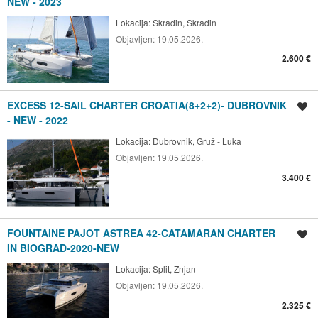
NEW - 2023
Lokacija:
Skradin, Skradin
Objavljen:
19.05.2026.
2.600 €
EXCESS 12-SAIL CHARTER CROATIA(8+2+2)- DUBROVNIK
Spremi oglas
- NEW - 2022
Lokacija:
Dubrovnik, Gruž - Luka
Objavljen:
19.05.2026.
3.400 €
FOUNTAINE PAJOT ASTREA 42-CATAMARAN CHARTER
Spremi oglas
IN BIOGRAD-2020-NEW
Lokacija:
Split, Žnjan
Objavljen:
19.05.2026.
2.325 €