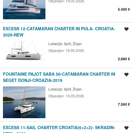
Objavljen:
19.05.2026.
5.400 €
EXCESS 12-CATAMARAN CHARTER IN PULA- CROATIA-
Spremi oglas
2020-NEW
Lokacija:
Split, Žnjan
Objavljen:
19.05.2026.
2.880 €
FOUNTAINE PAJOT SABA 50-CATAMARAN CHARTER IN
Spremi oglas
SEGET DONJI-CROAZIA-2019
Lokacija:
Split, Žnjan
Objavljen:
19.05.2026.
7.560 €
EXCESS 11-SAIL CHARTER CROATIA(6+2+2)- SKRADIN-
Spremi oglas