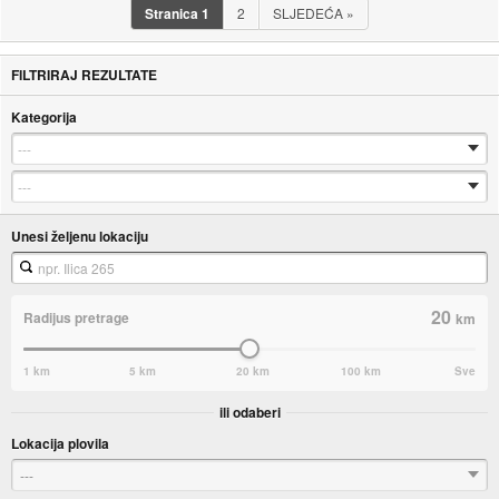
Stranica
1
2
SLJEDEĆA
»
FILTRIRAJ REZULTATE
Kategorija
Unesi željenu lokaciju
20
Radijus pretrage
km
1 km
5 km
20 km
100 km
Sve
ili odaberi
Lokacija plovila
---