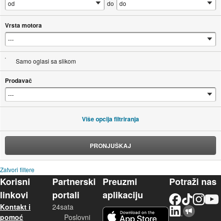
do
Vrsta motora
Samo oglasi sa slikom
Prodavač
Više opcija filtriranja
PRONJUŠKAJ
Zatvori filtere
Korisni
Partnerski
Preuzmi
Potraži nas
linkovi
portali
aplikaciju
Facebook
TikTok
Instagram
YouTu
Kontakt i
24sata
LinkedIn
Njuškalo blog
iOS aplikacija
pomoć
Poslovni