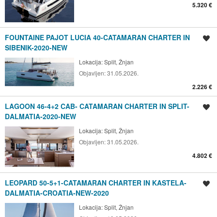
5.320 €
FOUNTAINE PAJOT LUCIA 40-CATAMARAN CHARTER IN
Spremi oglas
SIBENIK-2020-NEW
Lokacija:
Split, Žnjan
Objavljen:
31.05.2026.
2.226 €
LAGOON 46-4+2 CAB- CATAMARAN CHARTER IN SPLIT-
Spremi oglas
DALMATIA-2020-NEW
Lokacija:
Split, Žnjan
Objavljen:
31.05.2026.
4.802 €
LEOPARD 50-5+1-CATAMARAN CHARTER IN KASTELA-
Spremi oglas
DALMATIA-CROATIA-NEW-2020
Lokacija:
Split, Žnjan