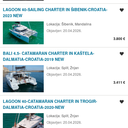
LAGOON 40-SAILING CHARTER IN ŠIBENIK-CROATIA-
Spremi oglas
2023 NEW
Lokacija:
Šibenik, Mandalina
Objavljen:
20.04.2026.
3.800 €
BALI 4.5- CATAMARAN CHARTER IN KAŠTELA-
Spremi oglas
DALMATIA-CROATIA-2019 NEW
Lokacija:
Split, Žnjan
Objavljen:
20.04.2026.
3.411 €
LAGOON 40-CATAMARAN CHARTER IN TROGIR-
Spremi oglas
DALMATIA-CROATIA-2020-NEW
Lokacija:
Split, Žnjan
Objavljen:
20.04.2026.