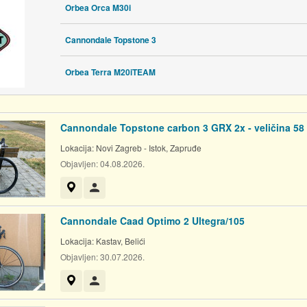
Orbea Orca M30i
Cannondale Topstone 3
Orbea Terra M20iTEAM
Cannondale Topstone carbon 3 GRX 2x - veličina 58
Lokacija:
Novi Zagreb - Istok, Zapruđe
Objavljen:
04.08.2026.
Prikaži na mapi
Korisnik nije trgovac
Cannondale Caad Optimo 2 Ultegra/105
Lokacija:
Kastav, Belići
Objavljen:
30.07.2026.
Prikaži na mapi
Korisnik nije trgovac