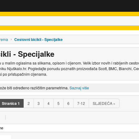
oprema
Cestovni bicikli - Specijalke
ikli - Specijalke
 u malim oglasima sa slikama, opisom i cijenom. Velik izbor novih i rabljenih cestov
asniku Njuškalo.hr. Pogledajte ponudu poznatih proizvođača Scott, BMC, Bianchi, Ce
lki po pristupačnim cijenama.
može biti određeno različitim parametrima.
Saznaj više
Stranica
1
2
3
4
5
6
7-12
SLJEDEĆA
»
ne