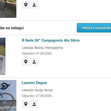
Prikaži na mapi
Korisnik nije trgovac
više ne trebaju!
PREDAJ OGLAS BE
R Serie 28" Campagnolo Alu 50cm
Lokacija:
Bosna i Hercegovina
Objavljen:
07.08.2026.
Prikaži na mapi
Korisnik nije trgovac
Laurent Dagna
Lokacija:
Gunja, Gunja
Objavljen:
07.08.2026.
Prikaži na mapi
Korisnik nije trgovac