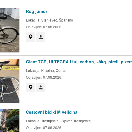
Rog junior
Lokacija:
Stenjevec, Špansko
Objavljen:
07.08.2026.
Prikaži na mapi
Korisnik nije trgovac
Giant TCR, ULTEGRA i full carbon, ~8kg, pirelli p zer
Lokacija:
Krapina, Centar
Objavljen:
07.08.2026.
Prikaži na mapi
Korisnik nije trgovac
Cestovni bicikl M velicina
Lokacija:
Trešnjevka - Sjever, Trešnjevka
Objavljen:
07.08.2026.