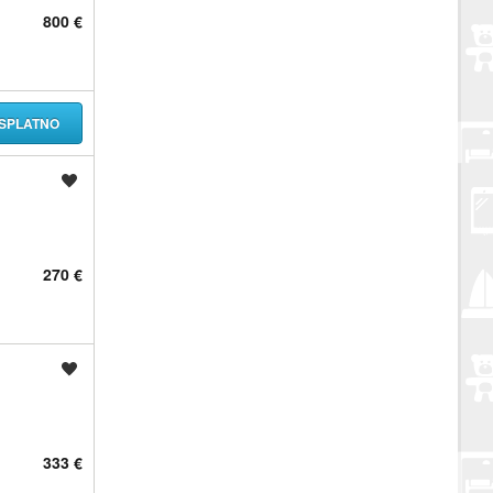
800 €
SPLATNO
Spremi oglas
270 €
Spremi oglas
333 €