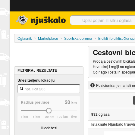
Njuškalo naslovnica
Oglasnik
Marketplace
Sportska oprema
Bicikli i biciklistička 
Cestovni bic
Prodaja cestovnih bicikala
Hrvatskoj i regiji na ogl
FILTRIRAJ REZULTATE
Colnago i ostalih specija
Unesi željenu lokaciju
Pozicioniranje na listi 
20
Radijus pretrage
km
932
oglasa
1 km
5 km
20 km
100 km
Sve
Istaknute Njuškalo trgovi
ili odaberi