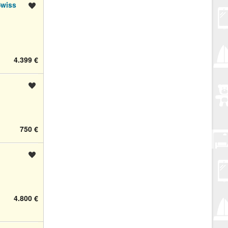
Swiss
Spremi oglas
4.399 €
Spremi oglas
750 €
Spremi oglas
4.800 €