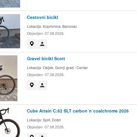
Cestovni bicikl
Lokacija:
Koprivnica, Banovac
Objavljen:
07.08.2026.
Prikaži na mapi
Korisnik nije trgovac
Gravel bicikl Scott
Lokacija:
Osijek, Gornji grad / Centar
Objavljen:
07.08.2026.
Prikaži na mapi
Korisnik nije trgovac
Cube Attain C:62 SLT carbon´n´coalchrome 2026
Lokacija:
Split, Dobri
Objavljen:
07.08.2026.