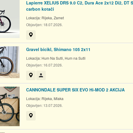
Lapierre XELIUS DRS 9.0 C2, Dura Ace 2x12 Di2, DT 
carbon kotači
Lokacija:
Rijeka, Zamet
Objavljen:
18.07.2026.
Prikaži na mapi
Gravel bicikl, Shimano 105 2x11
Lokacija:
Hum Na Sutli, Hum na Sutli
Objavljen:
16.07.2026.
Prikaži na mapi
Korisnik nije trgovac
CANNONDALE SUPER SIX EVO Hi-MOD 2 AKCIJA
Lokacija:
Rijeka, Mlaka
Objavljen:
13.07.2026.
Prikaži na mapi