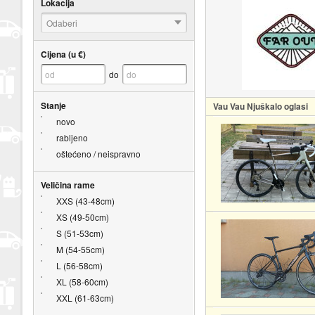
Lokacija
Odaberi
Cijena (u €)
do
Stanje
Vau Vau Njuškalo oglasi
novo
rabljeno
oštećeno / neispravno
Veličina rame
XXS (43-48cm)
XS (49-50cm)
S (51-53cm)
M (54-55cm)
L (56-58cm)
XL (58-60cm)
XXL (61-63cm)