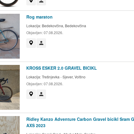
Prikaži na mapi
Korisnik nije trgovac
Rog maraton
Lokacija:
Bedekovčina, Bedekovčina
Objavljen:
07.08.2026.
Prikaži na mapi
Korisnik nije trgovac
KROSS ESKER 2.0 GRAVEL BICIKL
Lokacija:
Trešnjevka - Sjever, Voltino
Objavljen:
07.08.2026.
Prikaži na mapi
Korisnik nije trgovac
Ridley Kanzo Adventure Carbon Gravel bicikl Sram 
AXS 2023