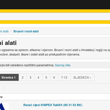
ni alati
Brusni i rezni alati
i alati
m oglasima sa opisom, slikama i cijenom. Brusni i rezni alati u Hrvatskoj i regiji na 
 noževi, skalpeli, škare i ostali alati po pristupačnim cijenama.
može biti određeno različitim parametrima.
Saznaj više
Stranica
1
2
3
4
5
6
7-12
SLJEDEĆA
»
ne
Rezač cijevi KNIPEX TubiX® (90 31 02 BK)