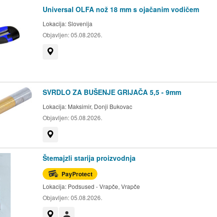
Universal OLFA nož 18 mm s ojačanim vodičem
Lokacija:
Slovenija
Objavljen:
05.08.2026.
Prikaži na mapi
SVRDLO ZA BUŠENJE GRIJAČA 5,5 - 9mm
Lokacija:
Maksimir, Donji Bukovac
Objavljen:
05.08.2026.
Prikaži na mapi
Štemajzli starija proizvodnja
PayProtect
Lokacija:
Podsused - Vrapče, Vrapče
Objavljen:
05.08.2026.
Prikaži na mapi
Korisnik nije trgovac