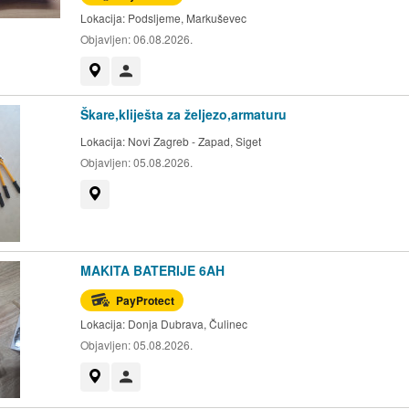
Lokacija:
Podsljeme, Markuševec
Objavljen:
06.08.2026.
Prikaži na mapi
Korisnik nije trgovac
Škare,kliješta za željezo,armaturu
Lokacija:
Novi Zagreb - Zapad, Siget
Objavljen:
05.08.2026.
Prikaži na mapi
MAKITA BATERIJE 6AH
PayProtect
Lokacija:
Donja Dubrava, Čulinec
Objavljen:
05.08.2026.
Prikaži na mapi
Korisnik nije trgovac