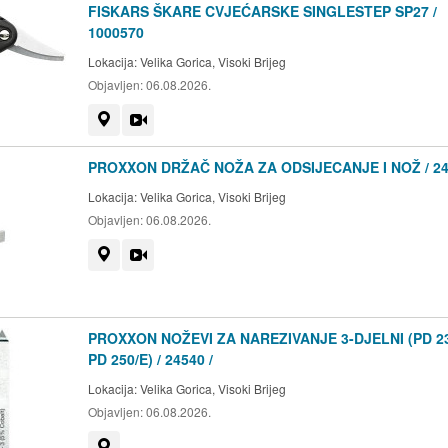
FISKARS ŠKARE CVJEĆARSKE SINGLESTEP SP27 /
1000570
Lokacija:
Velika Gorica, Visoki Brijeg
Objavljen:
06.08.2026.
Prikaži na mapi
Video
PROXXON DRŽAČ NOŽA ZA ODSIJECANJE I NOŽ / 24
Lokacija:
Velika Gorica, Visoki Brijeg
Objavljen:
06.08.2026.
Prikaži na mapi
Video
PROXXON NOŽEVI ZA NAREZIVANJE 3-DJELNI (PD 23
PD 250/E) / 24540 /
Lokacija:
Velika Gorica, Visoki Brijeg
Objavljen:
06.08.2026.
Prikaži na mapi