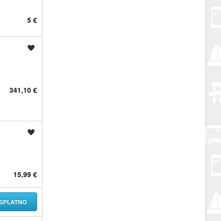
5 €
Spremi oglas
341,10 €
Spremi oglas
15,99 €
SPLATNO