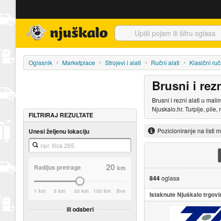
Njuškalo naslovnica
Oglasnik
Marketplace
Strojevi i alati
Ručni alati
Klasični ruč
Brusni i rezn
Brusni i rezni alati u mali
Njuskalo.hr. Turpije, pile,
FILTRIRAJ REZULTATE
Pozicioniranje na listi 
Unesi željenu lokaciju
20
Radijus pretrage
km
844
oglasa
1 km
5 km
20 km
100 km
Sve
Istaknute Njuškalo trgovi
ili odaberi