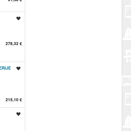
Spremi oglas
278,32 €
ERIJE
Spremi oglas
215,10 €
Spremi oglas