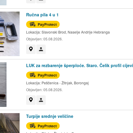
Ručna pila 4 u 1
PayProtect
Lokacija:
Slavonski Brod, Naselje Andrije Hebranga
Objavljen:
05.08.2026.
Prikaži na mapi
Korisnik nije trgovac
LUK za rezbarenje šperploće. Staro. Čelik profil cijev
PayProtect
Lokacija:
Peščenica - Žitnjak, Borongaj
Objavljen:
05.08.2026.
Prikaži na mapi
Korisnik nije trgovac
Turpije srednje veličine
PayProtect