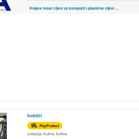
Knipex rezač cijevi za kompozit i plastične cijevi 90 25 25
hoblići
PayProtect
Lokacija:
Kutina, Kutina