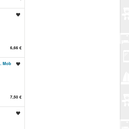
Spremi oglas
6,66 €
i. Mob
Spremi oglas
7,50 €
Spremi oglas