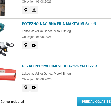
Objavljen:
06.08.2026.
Prikaži na mapi
Korisnik nije trgovac
POTEZNO-NAGIBNA PILA MAKITA MLS100N
Lokacija:
Velika Gorica, Visoki Brijeg
Objavljen:
06.08.2026.
Prikaži na mapi
Video
REZAČ PPR/PVC CIJEVI DO 42mm YATO 2231
Lokacija:
Velika Gorica, Visoki Brijeg
Objavljen:
06.08.2026.
Prikaži na mapi
Video
više ne trebaju!
PREDAJ OGLAS BE