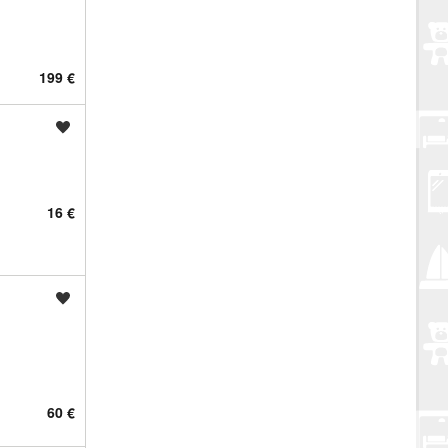
199 €
Spremi oglas
16 €
Spremi oglas
60 €