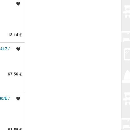
Spremi oglas
13,14 €
417 /
Spremi oglas
67,56 €
0/E /
Spremi oglas
61,58 €