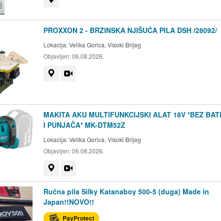
PROXXON 2 - BRZINSKA NJIŠUĆA PILA DSH /28092/
Lokacija:
Velika Gorica, Visoki Brijeg
Objavljen:
06.08.2026.
Prikaži na mapi
Video
MAKITA AKU MULTIFUNKCIJSKI ALAT 18V *BEZ BAT
I PUNJAČA* MK-DTM52Z
Lokacija:
Velika Gorica, Visoki Brijeg
Objavljen:
06.08.2026.
Prikaži na mapi
Video
Ručna pila Silky Katanaboy 500-5 (duga) Made in
Japan!!NOVO!!
PayProtect