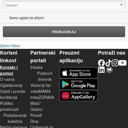
Odaberi
Samo oglasi sa slikom
PRONJUŠKAJ
Zatvori filtere
Korisni
Partnerski
Preuzmi
Potraži nas
linkovi
portali
aplikaciju
Facebook
TikTok
Instagram
YouTu
Kontakt i
24sata
LinkedIn
Njuškalo blog
iOS aplikacija
pomoć
Poslovni
O nama
dnevnik
Android aplikacija
Oglašavanje
Večernji list
Uvjeti i pravila
missMAMA
korištenja
missZDRAVA
Huawei aplikacija
Politika
Miss7
privatnosti
Gastro
Podešavanje
Pixsell
kolačića
Diva
Načini plaćanja
Ordinacija.hr