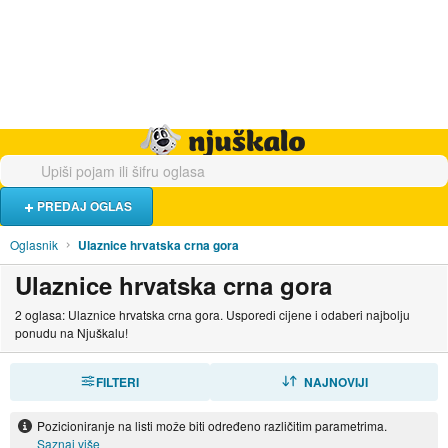
Hrana i piće
Turistički smještaj
Poslovi
Njuškalo naslovnica
PREDAJ OGLAS
Oglasnik
Ulaznice hrvatska crna gora
Ulaznice hrvatska crna gora
2 oglasa: Ulaznice hrvatska crna gora. Usporedi cijene i odaberi najbolju
ponudu na Njuškalu!
FILTERI
SORTIRAJ
NAJNOVIJI
Pozicioniranje na listi može biti određeno različitim parametrima.
Saznaj više