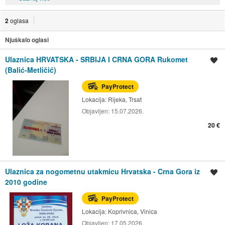
2
oglasa
Njuškalo oglasi
Ulaznica HRVATSKA - SRBIJA I CRNA GORA Rukomet
Spremi oglas
(Balić-Metličić)
PayProtect
Lokacija:
Rijeka, Trsat
Objavljen:
15.07.2026.
20 €
Ulaznica za nogometnu utakmicu Hrvatska - Crna Gora iz
Spremi oglas
2010 godine
PayProtect
Lokacija:
Koprivnica, Vinica
Objavljen:
17.05.2026.