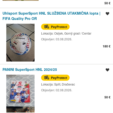
50 €
Uhlsport SuperSport HNL SLUŽBENA UTAKMIČNA lopta |
Spremi oglas
FIFA Quality Pro OR
PayProtect
Lokacija:
Osijek, Gornji grad / Centar
Objavljen:
03.08.2026.
180 €
PANINI SuperSport HNL 2024/25
Spremi oglas
PayProtect
Lokacija:
Split, Dračevac
Objavljen:
02.08.2026.
50 €