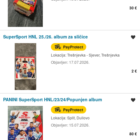
30 €
SuperSport HNL 25./26. album za sličice
Spremi oglas
PayProtect
Lokacija:
Trešnjevka - Sjever, Trešnjevka
Objavljen:
17.07.2026.
2 €
PANINI SuperSport HNL/23/24/Popunjen album
Spremi oglas
PayProtect
Lokacija:
Split, Duilovo
Objavljen:
15.07.2026.
80 €