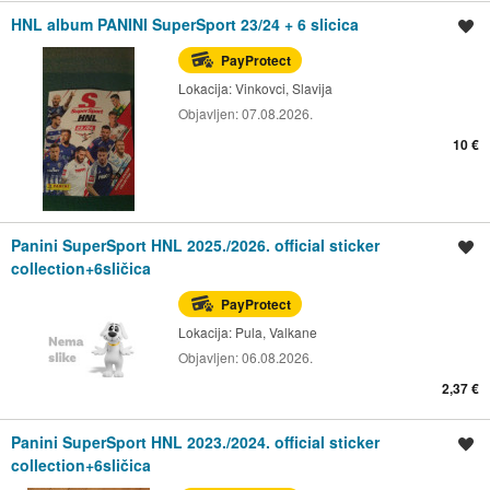
HNL album PANINI SuperSport 23/24 + 6 slicica
Spremi oglas
PayProtect
Lokacija:
Vinkovci, Slavija
Objavljen:
07.08.2026.
10 €
Panini SuperSport HNL 2025./2026. official sticker
Spremi oglas
collection+6sličica
PayProtect
Lokacija:
Pula, Valkane
Objavljen:
06.08.2026.
2,37 €
Panini SuperSport HNL 2023./2024. official sticker
Spremi oglas
collection+6sličica