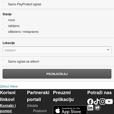
Samo PayProtect oglasi
Stanje
novo
rabljeno
oštećeno / neispravno
Lokacija
Odaberi
Samo oglasi sa slikom
PRONJUŠKAJ
Zatvori filtere
Korisni
Partnerski
Preuzmi
Potraži nas
linkovi
portali
aplikaciju
Facebook
TikTok
Instagram
YouTu
Kontakt i
24sata
LinkedIn
Njuškalo blog
iOS aplikacija
pomoć
Poslovni