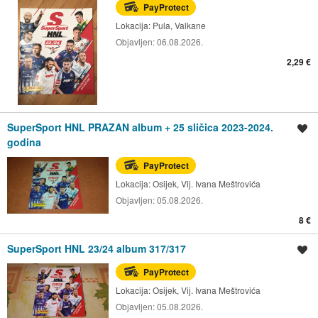
PayProtect
Lokacija:
Pula, Valkane
Objavljen:
06.08.2026.
2,29 €
SuperSport HNL PRAZAN album + 25 sličica 2023-2024.
Spremi oglas
godina
PayProtect
Lokacija:
Osijek, Vij. Ivana Meštrovića
Objavljen:
05.08.2026.
8 €
SuperSport HNL 23/24 album 317/317
Spremi oglas
PayProtect
Lokacija:
Osijek, Vij. Ivana Meštrovića
Objavljen:
05.08.2026.