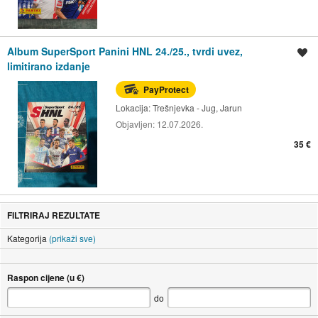
Album SuperSport Panini HNL 24./25., tvrdi uvez,
Spremi oglas
limitirano izdanje
PayProtect
Lokacija:
Trešnjevka - Jug, Jarun
Objavljen:
12.07.2026.
35 €
FILTRIRAJ REZULTATE
Kategorija
(prikaži sve)
Raspon cijene (u €)
do