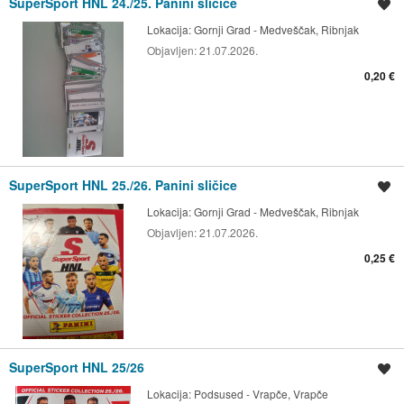
SuperSport HNL 24./25. Panini sličice
Spremi oglas
Lokacija:
Gornji Grad - Medveščak, Ribnjak
Objavljen:
21.07.2026.
0,20 €
SuperSport HNL 25./26. Panini sličice
Spremi oglas
Lokacija:
Gornji Grad - Medveščak, Ribnjak
Objavljen:
21.07.2026.
0,25 €
SuperSport HNL 25/26
Spremi oglas
Lokacija:
Podsused - Vrapče, Vrapče