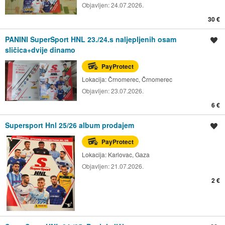
Objavljen:
24.07.2026.
30 €
PANINI SuperSport HNL 23./24.s naljepljenih osam
Spremi oglas
sličica+dvije dinamo
PayProtect
Lokacija:
Črnomerec, Črnomerec
Objavljen:
23.07.2026.
6 €
Supersport Hnl 25/26 album prodajem
Spremi oglas
PayProtect
Lokacija:
Karlovac, Gaza
Objavljen:
21.07.2026.
2 €