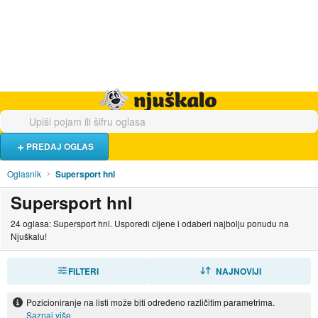
Hrana i piće
Turistički smještaj
Poslovi
Njuškalo naslovnica
PREDAJ OGLAS
Oglasnik
Supersport hnl
Supersport hnl
24 oglasa: Supersport hnl. Usporedi cijene i odaberi najbolju ponudu na
Njuškalu!
FILTERI
SORTIRAJ
NAJNOVIJI
Pozicioniranje na listi može biti određeno različitim parametrima.
Saznaj više