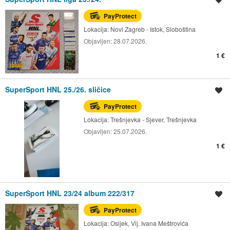
PayProtect
Lokacija:
Novi Zagreb - Istok, Sloboština
Objavljen:
28.07.2026.
1 €
SuperSport HNL 25./26. sličice
Spremi oglas
PayProtect
Lokacija:
Trešnjevka - Sjever, Trešnjevka
Objavljen:
25.07.2026.
1 €
SuperSport HNL 23/24 album 222/317
Spremi oglas
PayProtect
Lokacija:
Osijek, Vij. Ivana Meštrovića