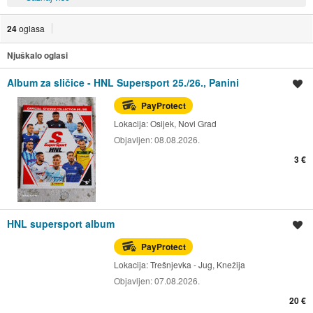
24
oglasa
Njuškalo oglasi
Album za sličice - HNL Supersport 25./26., Panini
Spremi oglas
PayProtect
Lokacija:
Osijek, Novi Grad
Objavljen:
08.08.2026.
3 €
HNL supersport album
Spremi oglas
PayProtect
Lokacija:
Trešnjevka - Jug, Knežija
Objavljen:
07.08.2026.
20 €