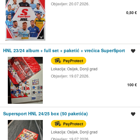
Objavljen:
20.07.2026.
0,50 €
HNL 23/24 album + full set + paketić + vrećica SuperSport
Spremi oglas
PayProtect
Lokacija:
Osijek, Donji grad
Objavljen:
19.07.2026.
100 €
Supersport HNL 24/25 box (50 paketića)
Spremi oglas
PayProtect
Lokacija:
Osijek, Donji grad
Objavljen:
19.07.2026.