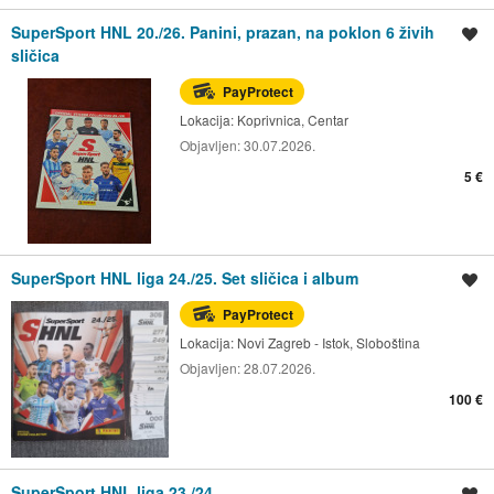
SuperSport HNL 20./26. Panini, prazan, na poklon 6 živih
Spremi oglas
sličica
PayProtect
Lokacija:
Koprivnica, Centar
Objavljen:
30.07.2026.
5 €
SuperSport HNL liga 24./25. Set sličica i album
Spremi oglas
PayProtect
Lokacija:
Novi Zagreb - Istok, Sloboština
Objavljen:
28.07.2026.
100 €
SuperSport HNL liga 23./24.
Spremi oglas