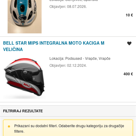
Objavljen:
08.07.2026.
10 €
BELL STAR MIPS INTEGRALNA MOTO KACIGA M
Spremi oglas
VELIČINA
Lokacija:
Podsused - Vrapče, Vrapče
Objavljen:
02.12.2024.
400 €
FILTRIRAJ REZULTATE
Prikazani su dodatni filteri. Odaberite drugu kategoriju za drugačije
filtere.