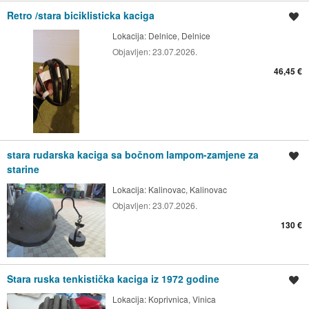
Retro /stara biciklisticka kaciga
Spremi oglas
Lokacija:
Delnice, Delnice
Objavljen:
23.07.2026.
46,45 €
stara rudarska kaciga sa bočnom lampom-zamjene za
Spremi oglas
starine
Lokacija:
Kalinovac, Kalinovac
Objavljen:
23.07.2026.
130 €
Stara ruska tenkistička kaciga iz 1972 godine
Spremi oglas
Lokacija:
Koprivnica, Vinica