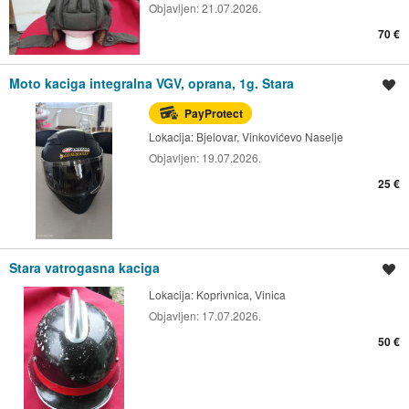
Objavljen:
21.07.2026.
70 €
Moto kaciga integralna VGV, oprana, 1g. Stara
Spremi oglas
PayProtect
Lokacija:
Bjelovar, Vinkovićevo Naselje
Objavljen:
19.07.2026.
25 €
Stara vatrogasna kaciga
Spremi oglas
Lokacija:
Koprivnica, Vinica
Objavljen:
17.07.2026.
50 €