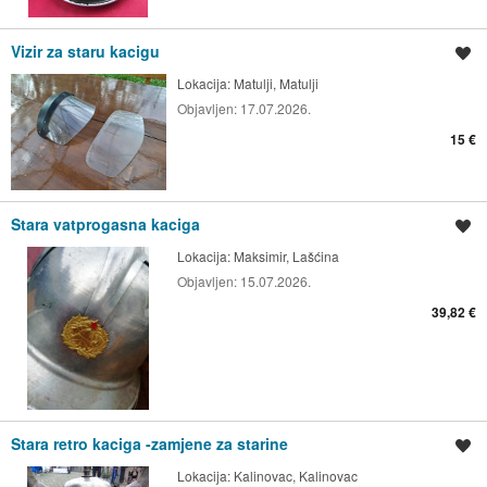
Vizir za staru kacigu
Spremi oglas
Lokacija:
Matulji, Matulji
Objavljen:
17.07.2026.
15 €
Stara vatprogasna kaciga
Spremi oglas
Lokacija:
Maksimir, Lašćina
Objavljen:
15.07.2026.
39,82 €
Stara retro kaciga -zamjene za starine
Spremi oglas
Lokacija:
Kalinovac, Kalinovac