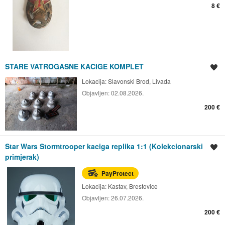
8 €
STARE VATROGASNE KACIGE KOMPLET
Spremi oglas
Lokacija:
Slavonski Brod, Livada
Objavljen:
02.08.2026.
200 €
Star Wars Stormtrooper kaciga replika 1:1 (Kolekcionarski
Spremi oglas
primjerak)
PayProtect
Lokacija:
Kastav, Brestovice
Objavljen:
26.07.2026.
200 €