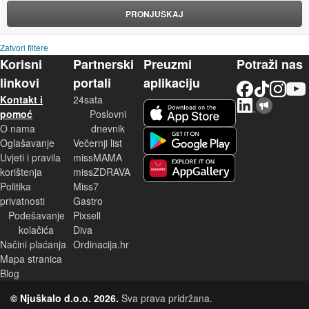
PRONJUŠKAJ
Zatvori filtere
Korisni
Partnerski
Preuzmi
Potraži nas
linkovi
portali
aplikaciju
Facebook
TikTok
Instagram
YouTu
Kontakt i
24sata
LinkedIn
Njuškalo blog
iOS aplikacija
pomoć
Poslovni
O nama
dnevnik
Android aplikacija
Oglašavanje
Večernji list
Uvjeti i pravila
missMAMA
korištenja
missZDRAVA
Huawei aplikacija
Politika
Miss7
privatnosti
Gastro
Podešavanje
Pixsell
kolačića
Diva
Načini plaćanja
Ordinacija.hr
Mapa stranica
Blog
© Njuškalo d.o.o. 2026.
Sva prava pridržana.