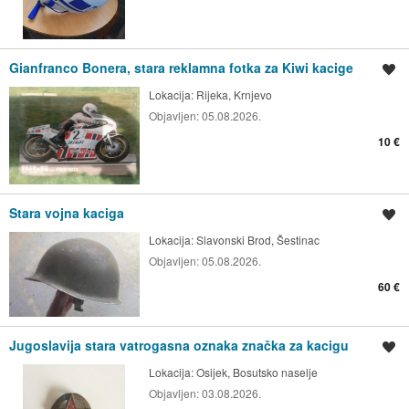
Gianfranco Bonera, stara reklamna fotka za Kiwi kacige
Spremi oglas
Lokacija:
Rijeka, Krnjevo
Objavljen:
05.08.2026.
10 €
Stara vojna kaciga
Spremi oglas
Lokacija:
Slavonski Brod, Šestinac
Objavljen:
05.08.2026.
60 €
Jugoslavija stara vatrogasna oznaka značka za kacigu
Spremi oglas
Lokacija:
Osijek, Bosutsko naselje
Objavljen:
03.08.2026.