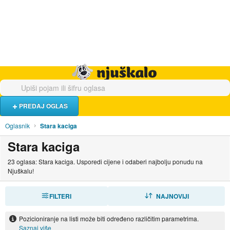
Hrana i piće
Turistički smještaj
Poslovi
Njuškalo naslovnica
PREDAJ OGLAS
Oglasnik
Stara kaciga
Stara kaciga
23 oglasa: Stara kaciga. Usporedi cijene i odaberi najbolju ponudu na
Njuškalu!
FILTERI
SORTIRAJ
NAJNOVIJI
Pozicioniranje na listi može biti određeno različitim parametrima.
Saznaj više