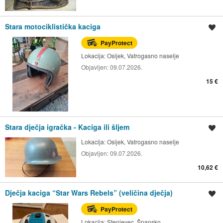
Stara motociklistička kaciga
Spremi oglas
PayProtect
Lokacija:
Osijek, Vatrogasno naselje
Objavljen:
09.07.2026.
15 €
Stara dječja igračka - Kaciga ili šljem
Spremi oglas
Lokacija:
Osijek, Vatrogasno naselje
Objavljen:
09.07.2026.
10,62 €
Dječja kaciga “Star Wars Rebels” (veličina dječja)
Spremi oglas
PayProtect
Lokacija:
Stenjevec, Špansko