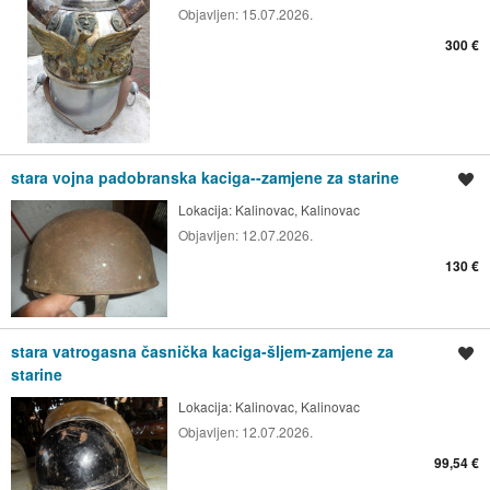
Objavljen:
15.07.2026.
300 €
stara vojna padobranska kaciga--zamjene za starine
Spremi oglas
Lokacija:
Kalinovac, Kalinovac
Objavljen:
12.07.2026.
130 €
stara vatrogasna časnička kaciga-šljem-zamjene za
Spremi oglas
starine
Lokacija:
Kalinovac, Kalinovac
Objavljen:
12.07.2026.
99,54 €