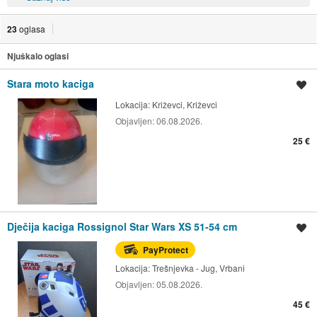
23
oglasa
Njuškalo oglasi
Stara moto kaciga
Spremi oglas
Lokacija:
Križevci, Križevci
Objavljen:
06.08.2026.
25 €
Dječija kaciga Rossignol Star Wars XS 51-54 cm
Spremi oglas
PayProtect
Lokacija:
Trešnjevka - Jug, Vrbani
Objavljen:
05.08.2026.
45 €