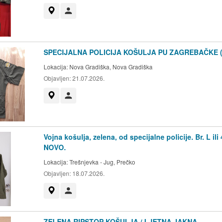
Prikaži na mapi
Korisnik nije trgovac
SPECIJALNA POLICIJA KOŠULJA PU ZAGREBAČKE (A
Lokacija:
Nova Gradiška, Nova Gradiška
Objavljen:
21.07.2026.
Prikaži na mapi
Korisnik nije trgovac
Vojna košulja, zelena, od specijalne policije. Br. L ili 
NOVO.
Lokacija:
Trešnjevka - Jug, Prečko
Objavljen:
18.07.2026.
Prikaži na mapi
Korisnik nije trgovac
ZELENA RIPSTOP KOŠULJA / LJETNA JAKNA