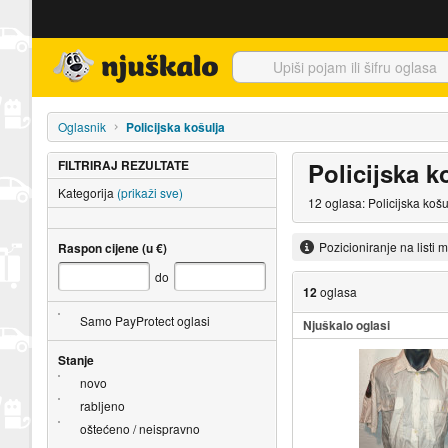
Njuškalo naslovnica
Oglasnik
Policijska košulja
FILTRIRAJ REZULTATE
Policijska k
Kategorija
(prikaži sve)
12 oglasa: Policijska koš
Pozicioniranje na listi 
Raspon cijene (u €)
do
12
oglasa
Samo PayProtect oglasi
Njuškalo oglasi
Stanje
novo
rabljeno
oštećeno / neispravno