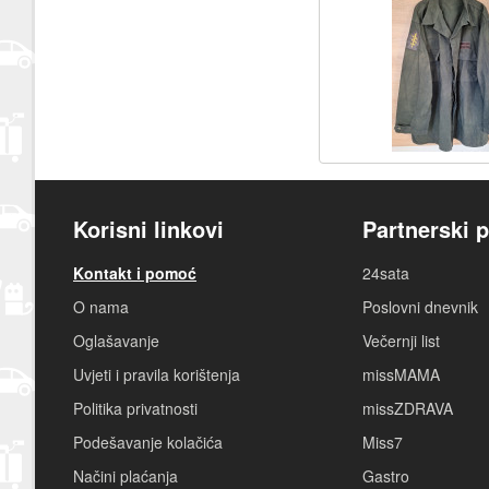
Korisni linkovi
Partnerski p
Kontakt i pomoć
24sata
O nama
Poslovni dnevnik
Oglašavanje
Večernji list
Uvjeti i pravila korištenja
missMAMA
Politika privatnosti
missZDRAVA
Podešavanje kolačića
Miss7
Načini plaćanja
Gastro