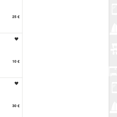
25 €
Spremi oglas
10 €
Spremi oglas
30 €