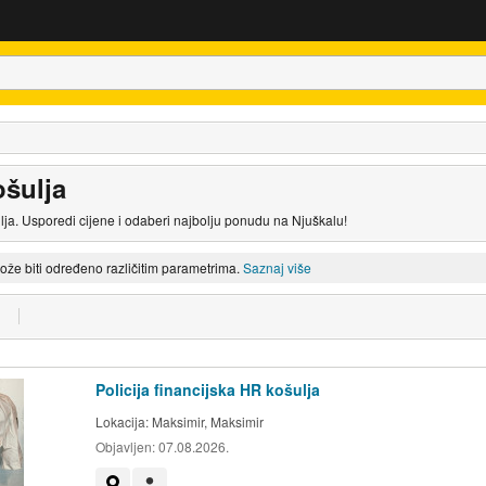
ošulja
ulja. Usporedi cijene i odaberi najbolju ponudu na Njuškalu!
može biti određeno različitim parametrima.
Saznaj više
Policija financijska HR košulja
Lokacija:
Maksimir, Maksimir
Objavljen:
07.08.2026.
Prikaži na mapi
Korisnik nije trgovac