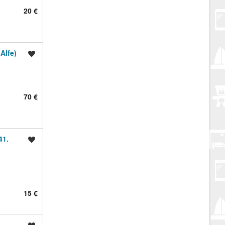
20 €
lfe)
Spremi oglas
70 €
41.
Spremi oglas
15 €