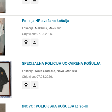
Policija HR svečana košulja
Lokacija:
Maksimir, Maksimir
Objavljen:
07.08.2026.
Prikaži na mapi
Korisnik nije trgovac
SPECIJALNA POLICIJA UOKVIRENA KOŠULJA
Lokacija:
Nova Gradiška, Nova Gradiška
Objavljen:
07.08.2026.
Prikaži na mapi
Korisnik nije trgovac
!NOVO! POLICIJSKA KOŠULJA IZ 90-IH