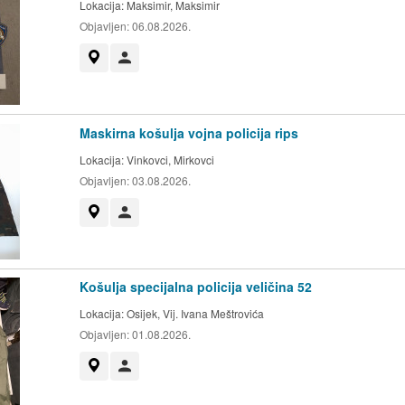
Lokacija:
Maksimir, Maksimir
Objavljen:
06.08.2026.
Prikaži na mapi
Korisnik nije trgovac
Maskirna košulja vojna policija rips
Lokacija:
Vinkovci, Mirkovci
Objavljen:
03.08.2026.
Prikaži na mapi
Korisnik nije trgovac
Košulja specijalna policija veličina 52
Lokacija:
Osijek, Vij. Ivana Meštrovića
Objavljen:
01.08.2026.
Prikaži na mapi
Korisnik nije trgovac