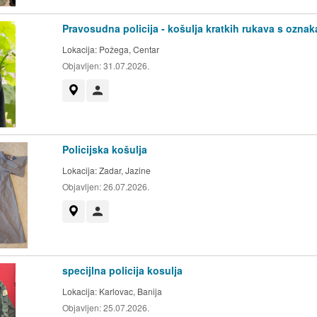
Pravosudna policija - košulja kratkih rukava s ozna
Lokacija:
Požega, Centar
Objavljen:
31.07.2026.
Prikaži na mapi
Korisnik nije trgovac
Policijska košulja
Lokacija:
Zadar, Jazine
Objavljen:
26.07.2026.
Prikaži na mapi
Korisnik nije trgovac
specijlna policija kosulja
Lokacija:
Karlovac, Banija
Objavljen:
25.07.2026.