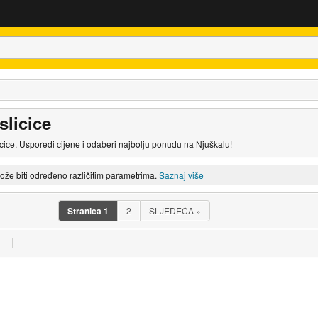
licice
ice. Usporedi cijene i odaberi najbolju ponudu na Njuškalu!
može biti određeno različitim parametrima.
Saznaj više
Stranica
1
2
SLJEDEĆA
»