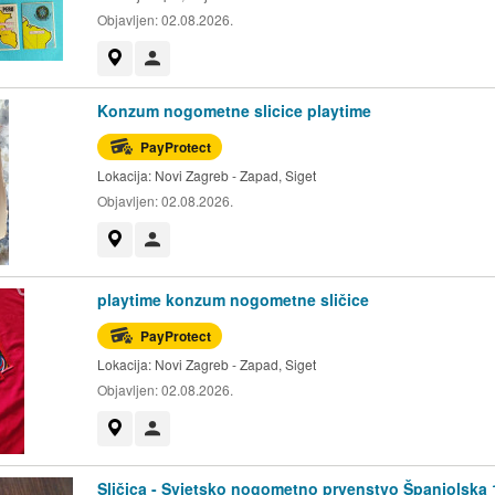
Objavljen:
02.08.2026.
Prikaži na mapi
Korisnik nije trgovac
Konzum nogometne slicice playtime
PayProtect
Lokacija:
Novi Zagreb - Zapad, Siget
Objavljen:
02.08.2026.
Prikaži na mapi
Korisnik nije trgovac
playtime konzum nogometne sličice
PayProtect
Lokacija:
Novi Zagreb - Zapad, Siget
Objavljen:
02.08.2026.
Prikaži na mapi
Korisnik nije trgovac
Sličica - Svjetsko nogometno prvenstvo Španjolska 