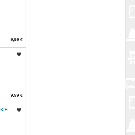
9,99 €
Spremi oglas
9,99 €
SKIH
Spremi oglas