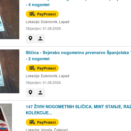
- 4 nogomet
PayProtect
Lokacija:
Dubrovnik, Lapad
Objavljen:
01.08.2026.
Prikaži na mapi
Korisnik nije trgovac
Sličica - Svjetsko nogometno prvenstvo Španjolska 
- 2 nogomet
PayProtect
Lokacija:
Dubrovnik, Lapad
Objavljen:
01.08.2026.
Prikaži na mapi
Korisnik nije trgovac
147 ŽIVIH NOGOMETNIH SLIČICA, MINT STANJE, RA
KOLEKCIJE...
PayProtect
Lokacija:
Vrpolje, Čajkovci