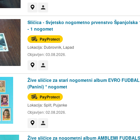
Prikaži na mapi
Korisnik nije trgovac
Sličica - Svjetsko nogometno prvenstvo Španjolska 
- 1 nogomet
PayProtect
Lokacija:
Dubrovnik, Lapad
Objavljen:
03.08.2026.
Prikaži na mapi
Korisnik nije trgovac
Žive sličice za stari nogometni album EVRO FUDBAL
(Panini) * nogomet
PayProtect
Lokacija:
Split, Pujanke
Objavljen:
02.08.2026.
Prikaži na mapi
Korisnik nije trgovac
Žive sličice za nogometni album AMBLEMI FUDBAL