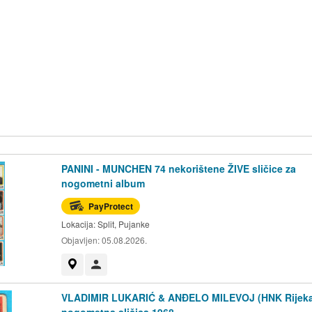
PANINI - MUNCHEN 74 nekorištene ŽIVE sličice za
nogometni album
PayProtect
Lokacija:
Split, Pujanke
Objavljen:
05.08.2026.
Prikaži na mapi
Korisnik nije trgovac
VLADIMIR LUKARIĆ & ANĐELO MILEVOJ (HNK Rijeka
nogometna sličica 1968.