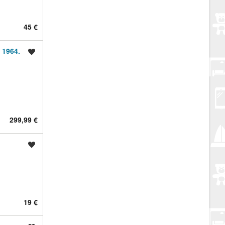
45 €
 1964.
Spremi oglas
299,99 €
Spremi oglas
19 €