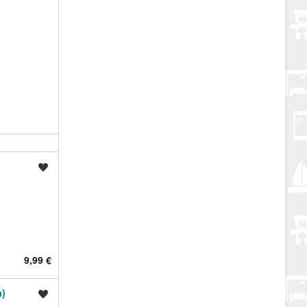
Spremi oglas
9,99 €
)
Spremi oglas