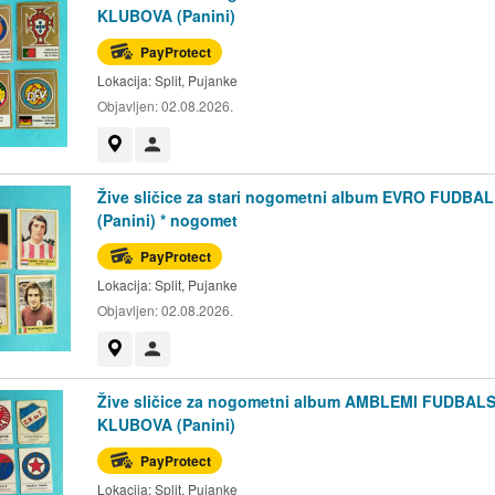
KLUBOVA (Panini)
PayProtect
Lokacija:
Split, Pujanke
Objavljen:
02.08.2026.
Prikaži na mapi
Korisnik nije trgovac
Žive sličice za stari nogometni album EVRO FUDBAL
(Panini) * nogomet
PayProtect
Lokacija:
Split, Pujanke
Objavljen:
02.08.2026.
Prikaži na mapi
Korisnik nije trgovac
Žive sličice za nogometni album AMBLEMI FUDBAL
KLUBOVA (Panini)
PayProtect
Lokacija:
Split, Pujanke