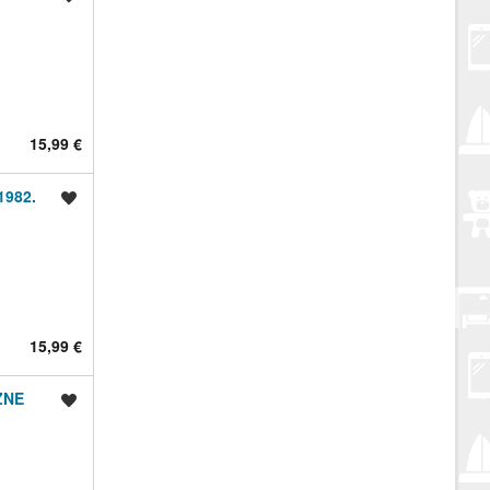
15,99 €
1982.
Spremi oglas
15,99 €
ZNE
Spremi oglas