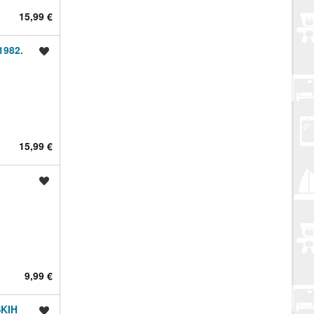
15,99 €
1982.
Spremi oglas
15,99 €
Spremi oglas
9,99 €
SKIH
Spremi oglas