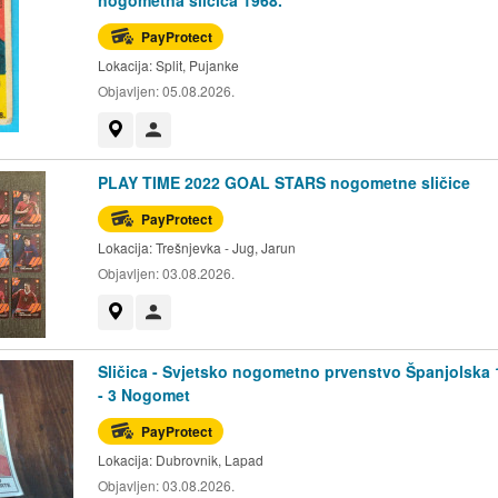
PayProtect
Lokacija:
Split, Pujanke
Objavljen:
05.08.2026.
Prikaži na mapi
Korisnik nije trgovac
PLAY TIME 2022 GOAL STARS nogometne sličice
PayProtect
Lokacija:
Trešnjevka - Jug, Jarun
Objavljen:
03.08.2026.
Prikaži na mapi
Korisnik nije trgovac
Sličica - Svjetsko nogometno prvenstvo Španjolska 
- 3 Nogomet
PayProtect
Lokacija:
Dubrovnik, Lapad
Objavljen:
03.08.2026.