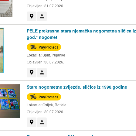
Objavljen:
31.07.2026.
Prikaži na mapi
Korisnik nije trgovac
PELE prekrasna stara njemačka nogometna sličica iz
god.* nogomet
PayProtect
Lokacija:
Split, Pujanke
Objavljen:
30.07.2026.
Prikaži na mapi
Korisnik nije trgovac
Stare nogometne zvijezde, sličice iz 1998.godine
PayProtect
Lokacija:
Osijek, Retfala
Objavljen:
30.07.2026.
Prikaži na mapi
Korisnik nije trgovac