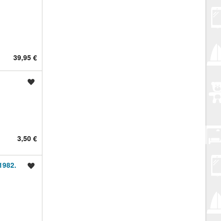
39,95 €
Spremi oglas
3,50 €
1982.
Spremi oglas