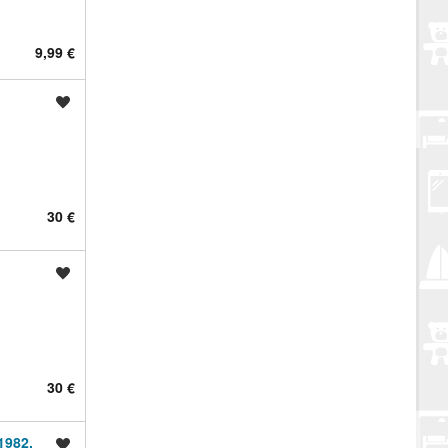
9,99 €
Spremi oglas
30 €
Spremi oglas
30 €
1982.
Spremi oglas