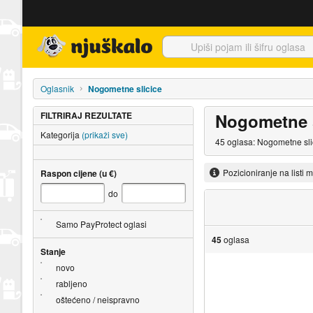
Njuškalo naslovnica
Oglasnik
Nogometne slicice
FILTRIRAJ REZULTATE
Nogometne s
Kategorija
(prikaži sve)
45 oglasa: Nogometne slic
Pozicioniranje na listi 
Raspon cijene (u €)
do
Samo PayProtect oglasi
45
oglasa
Stanje
novo
rabljeno
oštećeno / neispravno