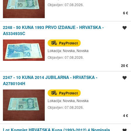
Objavljen:
07.08.2026.
6 €
2248 - 50 KUNA 1993 PRVO IZDANJE - HRVATSKA -
Spremi oglas
A5334935C
PayProtect
Lokacija:
Novska, Novska
Objavljen:
07.08.2026.
20 €
2247 - 10 KUNA 2014 JUBILARNA - HRVATSKA -
Spremi oglas
A2780104H
PayProtect
Lokacija:
Novska, Novska
Objavljen:
07.08.2026.
4 €
Lot Komplet HRVATSKA Kuna (1993-2012) 4 Nominala
Spremi oglas