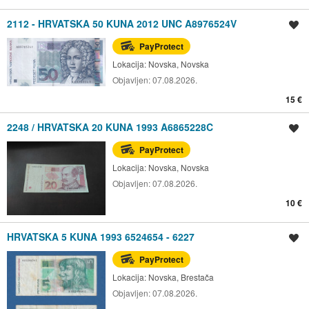
2112 - HRVATSKA 50 KUNA 2012 UNC A8976524V
Spremi oglas
PayProtect
Lokacija:
Novska, Novska
Objavljen:
07.08.2026.
15 €
2248 / HRVATSKA 20 KUNA 1993 A6865228C
Spremi oglas
PayProtect
Lokacija:
Novska, Novska
Objavljen:
07.08.2026.
10 €
HRVATSKA 5 KUNA 1993 6524654 - 6227
Spremi oglas
PayProtect
Lokacija:
Novska, Brestača
Objavljen:
07.08.2026.