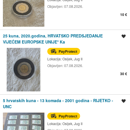
Objavljen:
07.08.2026.
10 €
25 kuna, 2020.godina, HRVATSKO PREDSJEDANJE
Spremi oglas
VIJEĆEM EUROPSKE UNIJE* Ka
PayProtect
Lokacija:
Osijek, Jug II
Objavljen:
07.08.2026.
30 €
5 hrvatskih kuna - 13 komada - 2001 godina - RIJETKO -
Spremi oglas
UNC
PayProtect
Lokacija:
Osijek, Jug II