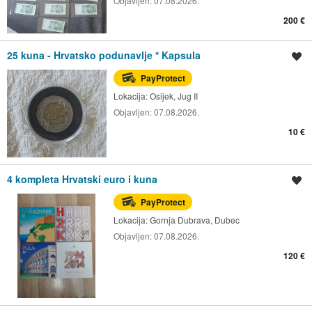
Objavljen:
07.08.2026.
200 €
25 kuna - Hrvatsko podunavlje * Kapsula
Spremi oglas
PayProtect
Lokacija:
Osijek, Jug II
Objavljen:
07.08.2026.
10 €
4 kompleta Hrvatski euro i kuna
Spremi oglas
PayProtect
Lokacija:
Gornja Dubrava, Dubec
Objavljen:
07.08.2026.
120 €