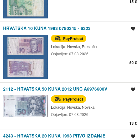
15 €
HRVATSKA 10 KUNA 1993 0780245 - 6223
Spremi oglas
PayProtect
Lokacija:
Novska, Brestača
Objavljen:
07.08.2026.
50 €
2112 - HRVATSKA 50 KUNA 2012 UNC A6976600V
Spremi oglas
PayProtect
Lokacija:
Novska, Novska
Objavljen:
07.08.2026.
13 €
4243 - HRVATSKA 20 KUNA 1993 PRVO IZDANJE
Spremi oglas