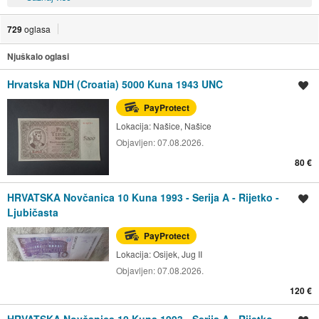
729
oglasa
Njuškalo oglasi
Hrvatska NDH (Croatia) 5000 Kuna 1943 UNC
Spremi oglas
PayProtect
Lokacija:
Našice, Našice
Objavljen:
07.08.2026.
80 €
HRVATSKA Novčanica 10 Kuna 1993 - Serija A - Rijetko -
Spremi oglas
Ljubičasta
PayProtect
Lokacija:
Osijek, Jug II
Objavljen:
07.08.2026.
120 €
HRVATSKA Novčanica 10 Kuna 1993 - Serija A - Rijetko -