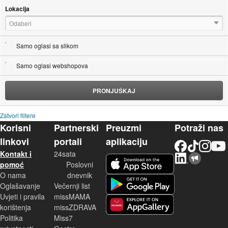
Lokacija
Odaberi
Samo oglasi sa slikom
Samo oglasi webshopova
PRONJUŠKAJ
Zatvori filtere
Korisni
Partnerski
Preuzmi
Potraži nas
linkovi
portali
aplikaciju
Facebook
TikTok
Instagram
YouTu
Kontakt i
24sata
LinkedIn
Njuškalo blog
iOS aplikacija
pomoć
Poslovni
O nama
dnevnik
Android aplikacija
Oglašavanje
Večernji list
Uvjeti i pravila
missMAMA
korištenja
missZDRAVA
Huawei aplikacija
Politika
Miss7