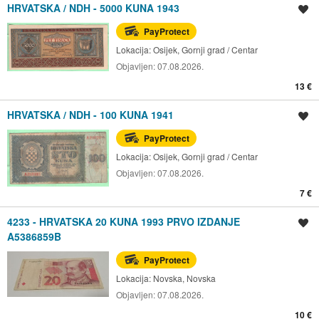
HRVATSKA / NDH - 5000 KUNA 1943
Spremi oglas
PayProtect
Lokacija:
Osijek, Gornji grad / Centar
Objavljen:
07.08.2026.
13 €
HRVATSKA / NDH - 100 KUNA 1941
Spremi oglas
PayProtect
Lokacija:
Osijek, Gornji grad / Centar
Objavljen:
07.08.2026.
7 €
4233 - HRVATSKA 20 KUNA 1993 PRVO IZDANJE
Spremi oglas
A5386859B
PayProtect
Lokacija:
Novska, Novska
Objavljen:
07.08.2026.
10 €