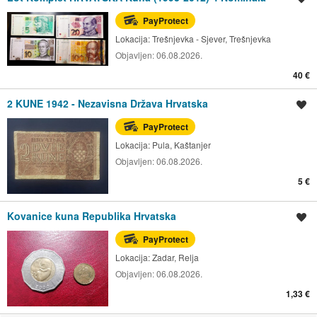
PayProtect
Lokacija:
Trešnjevka - Sjever, Trešnjevka
Objavljen:
06.08.2026.
40 €
2 KUNE 1942 - Nezavisna Država Hrvatska
Spremi oglas
PayProtect
Lokacija:
Pula, Kaštanjer
Objavljen:
06.08.2026.
5 €
Kovanice kuna Republika Hrvatska
Spremi oglas
PayProtect
Lokacija:
Zadar, Relja
Objavljen:
06.08.2026.
1,33 €