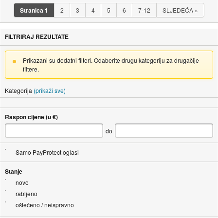
Stranica
1
2
3
4
5
6
7-12
SLJEDEĆA
»
FILTRIRAJ REZULTATE
Prikazani su dodatni filteri. Odaberite drugu kategoriju za drugačije
filtere.
Kategorija
(prikaži sve)
Raspon cijene (u €)
do
Samo PayProtect oglasi
Stanje
novo
rabljeno
oštećeno / neispravno