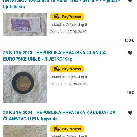
Spremi oglas
Ljubičasta
PayProtect
Lokacija:
Osijek, Jug II
Objavljen:
07.08.2026.
100 €
25 KUNA 2013 - REPUBLIKA HRVATSKA ČLANICA
Spremi oglas
EUROPSKE UNIJE - RIJETKO*Kap
PayProtect
Lokacija:
Osijek, Jug II
Objavljen:
07.08.2026.
45 €
25 KUNA 2004 - REPUBLIKA HRVATSKA KANDIDAT ZA
Spremi oglas
ČLANSTVO U EU- Kapsula
PayProtect
Lokacija:
Osijek, Jug II