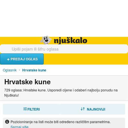
Hrana i piće
Turistički smještaj
Poslovi
Njuškalo naslovnica
PREDAJ OGLAS
Oglasnik
Hrvatske kune
Hrvatske kune
729 oglasa: Hrvatske kune. Usporedi cijene i odaberi najbolju ponudu na
Njuškalu!
FILTERI
SORTIRAJ
NAJNOVIJI
Pozicioniranje na listi može biti određeno različitim parametrima.
Saznaj više