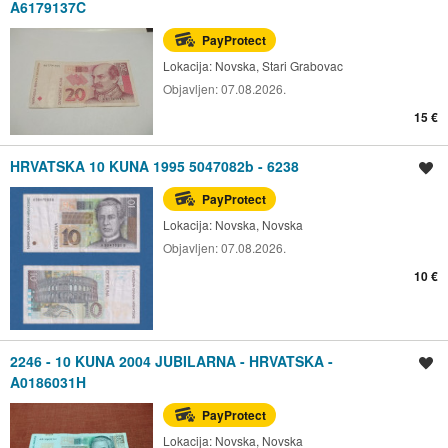
A6179137C
PayProtect
Lokacija:
Novska, Stari Grabovac
Objavljen:
07.08.2026.
15 €
HRVATSKA 10 KUNA 1995 5047082b - 6238
Spremi oglas
PayProtect
Lokacija:
Novska, Novska
Objavljen:
07.08.2026.
10 €
2246 - 10 KUNA 2004 JUBILARNA - HRVATSKA -
Spremi oglas
A0186031H
PayProtect
Lokacija:
Novska, Novska