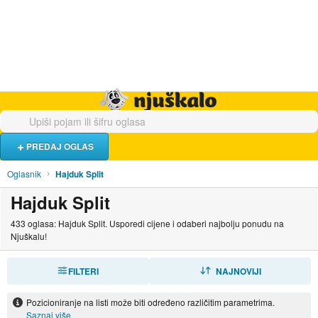
Hrana i piće
Turistički smještaj
Poslovi
Njuškalo naslovnica
PREDAJ OGLAS
Oglasnik
Hajduk Split
Hajduk Split
433 oglasa: Hajduk Split. Usporedi cijene i odaberi najbolju ponudu na
Njuškalu!
FILTERI
SORTIRAJ
NAJNOVIJI
Pozicioniranje na listi može biti određeno različitim parametrima.
Saznaj više