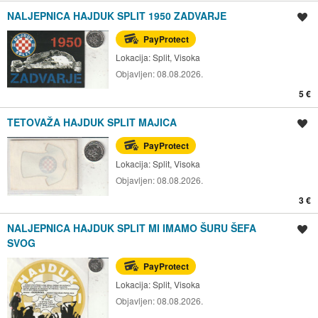
NALJEPNICA HAJDUK SPLIT 1950 ZADVARJE
Spremi oglas
PayProtect
Lokacija:
Split, Visoka
Objavljen:
08.08.2026.
5 €
TETOVAŽA HAJDUK SPLIT MAJICA
Spremi oglas
PayProtect
Lokacija:
Split, Visoka
Objavljen:
08.08.2026.
3 €
NALJEPNICA HAJDUK SPLIT MI IMAMO ŠURU ŠEFA
Spremi oglas
SVOG
PayProtect
Lokacija:
Split, Visoka
Objavljen:
08.08.2026.