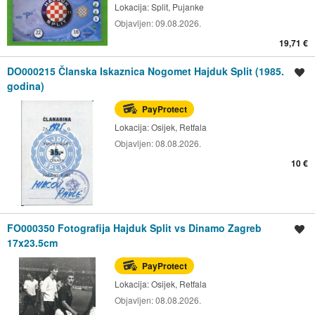
Lokacija:
Split, Pujanke
Objavljen:
09.08.2026.
19,71 €
DO000215 Članska Iskaznica Nogomet Hajduk Split (1985.
Spremi oglas
godina)
PayProtect
Lokacija:
Osijek, Retfala
Objavljen:
08.08.2026.
10 €
FO000350 Fotografija Hajduk Split vs Dinamo Zagreb
Spremi oglas
17x23.5cm
PayProtect
Lokacija:
Osijek, Retfala
Objavljen:
08.08.2026.