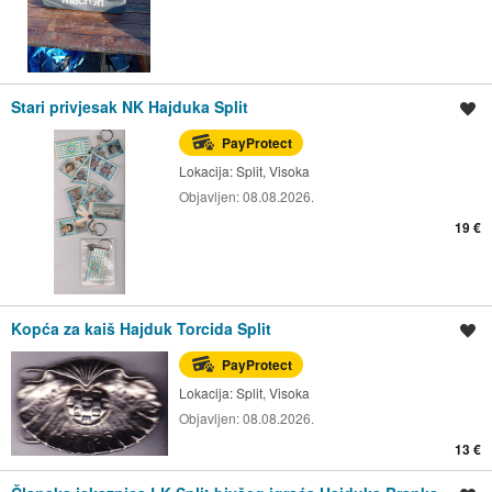
Stari privjesak NK Hajduka Split
Spremi oglas
PayProtect
Lokacija:
Split, Visoka
Objavljen:
08.08.2026.
19 €
Kopća za kaiš Hajduk Torcida Split
Spremi oglas
PayProtect
Lokacija:
Split, Visoka
Objavljen:
08.08.2026.
13 €