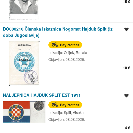
15 €
DO000216 Članska Iskaznica Nogomet Hajduk Split (iz
Spremi oglas
doba Jugoslavije)
PayProtect
Lokacija:
Osijek, Retfala
Objavljen:
08.08.2026.
10 €
NALJEPNICA HAJDUK SPLIT EST 1911
Spremi oglas
PayProtect
Lokacija:
Split, Visoka
Objavljen:
08.08.2026.
4 €