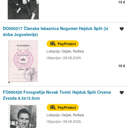
15 €
DO000217 Članska Iskaznica Nogomet Hajduk Split (iz
Spremi oglas
doba Jugoslavije)
PayProtect
Lokacija:
Osijek, Retfala
Objavljen:
08.08.2026.
10 €
FO000420 Fotografija Novak Tomić Hajduk Split Crvena
Spremi oglas
Zvezda 8.5x12.5cm
PayProtect
Lokacija:
Osijek, Retfala
Objavljen:
08.08.2026.