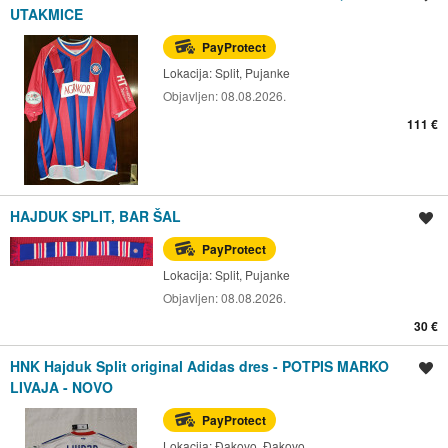
UTAKMICE
PayProtect
Lokacija:
Split, Pujanke
Objavljen:
08.08.2026.
111 €
HAJDUK SPLIT, BAR ŠAL
Spremi oglas
PayProtect
Lokacija:
Split, Pujanke
Objavljen:
08.08.2026.
30 €
HNK Hajduk Split original Adidas dres - POTPIS MARKO
Spremi oglas
LIVAJA - NOVO
PayProtect
Lokacija:
Đakovo, Đakovo