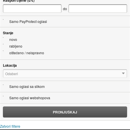
Raspon cijene (u €)
do
Samo PayProtect oglasi
Stanje
novo
rabljeno
oštećeno / neispravno
Lokacija
Odaberi
Samo oglasi sa slikom
Samo oglasi webshopova
PRONJUŠKAJ
Zatvori filtere