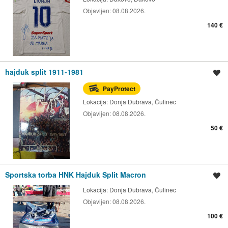
Objavljen:
08.08.2026.
140 €
hajduk split 1911-1981
Spremi oglas
PayProtect
Lokacija:
Donja Dubrava, Čulinec
Objavljen:
08.08.2026.
50 €
Sportska torba HNK Hajduk Split Macron
Spremi oglas
Lokacija:
Donja Dubrava, Čulinec
Objavljen:
08.08.2026.
100 €