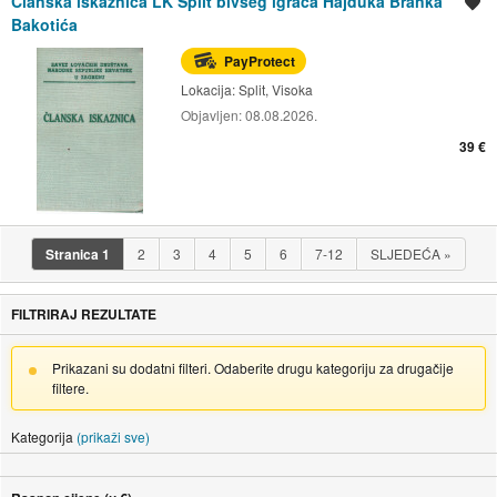
Članska iskaznica LK Split bivšeg igraća Hajduka Branka
Spremi oglas
Bakotića
PayProtect
Lokacija:
Split, Visoka
Objavljen:
08.08.2026.
39 €
Stranica
1
2
3
4
5
6
7-12
SLJEDEĆA
»
FILTRIRAJ REZULTATE
Prikazani su dodatni filteri. Odaberite drugu kategoriju za drugačije
filtere.
Kategorija
(prikaži sve)