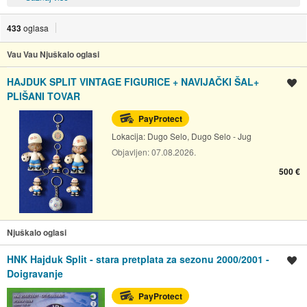
433
oglasa
Vau Vau Njuškalo oglasi
HAJDUK SPLIT VINTAGE FIGURICE + NAVIJAČKI ŠAL+
Spremi oglas
PLIŠANI TOVAR
PayProtect
Lokacija:
Dugo Selo, Dugo Selo - Jug
Objavljen:
07.08.2026.
500 €
Njuškalo oglasi
HNK Hajduk Split - stara pretplata za sezonu 2000/2001 -
Spremi oglas
Doigravanje
PayProtect