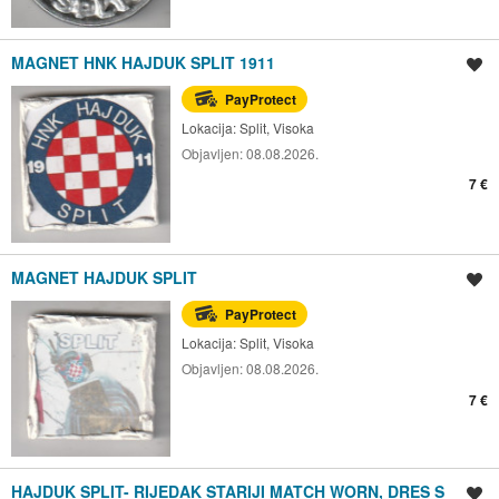
MAGNET HNK HAJDUK SPLIT 1911
Spremi oglas
PayProtect
Lokacija:
Split, Visoka
Objavljen:
08.08.2026.
7 €
MAGNET HAJDUK SPLIT
Spremi oglas
PayProtect
Lokacija:
Split, Visoka
Objavljen:
08.08.2026.
7 €
HAJDUK SPLIT- RIJEDAK STARIJI MATCH WORN, DRES S
Spremi oglas