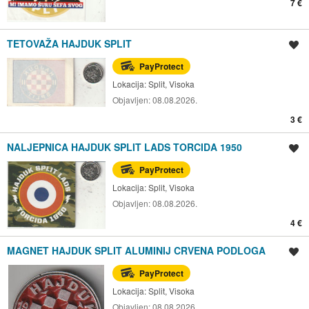
7 €
TETOVAŽA HAJDUK SPLIT
Spremi oglas
PayProtect
Lokacija:
Split, Visoka
Objavljen:
08.08.2026.
3 €
NALJEPNICA HAJDUK SPLIT LADS TORCIDA 1950
Spremi oglas
PayProtect
Lokacija:
Split, Visoka
Objavljen:
08.08.2026.
4 €
MAGNET HAJDUK SPLIT ALUMINIJ CRVENA PODLOGA
Spremi oglas
PayProtect
Lokacija:
Split, Visoka
Objavljen:
08.08.2026.