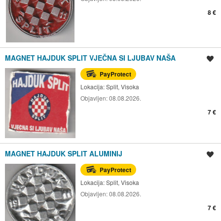
8 €
MAGNET HAJDUK SPLIT VJEČNA SI LJUBAV NAŠA
Spremi oglas
PayProtect
Lokacija:
Split, Visoka
Objavljen:
08.08.2026.
7 €
MAGNET HAJDUK SPLIT ALUMINIJ
Spremi oglas
PayProtect
Lokacija:
Split, Visoka
Objavljen:
08.08.2026.
7 €