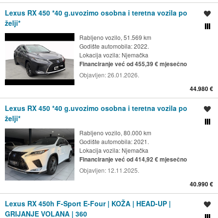
Lexus RX 450 *40 g.uvozimo osobna i teretna vozila po
Spremi oglas
želji*
Usporedi s drugim ogl
Rabljeno vozilo, 51.569 km
Godište automobila: 2022.
Lokacija vozila:
Njemačka
Financiranje već od 455,39 € mjesečno
Objavljen:
26.01.2026.
44.980 €
Lexus RX 450 *40 g.uvozimo osobna i teretna vozila po
Spremi oglas
želji*
Usporedi s drugim ogl
Rabljeno vozilo, 80.000 km
Godište automobila: 2021.
Lokacija vozila:
Njemačka
Financiranje već od 414,92 € mjesečno
Objavljen:
12.11.2025.
40.990 €
Lexus RX 450h F-Sport E-Four | KOŽA | HEAD-UP |
Spremi oglas
GRIJANJE VOLANA | 360
Usporedi s drugim ogl