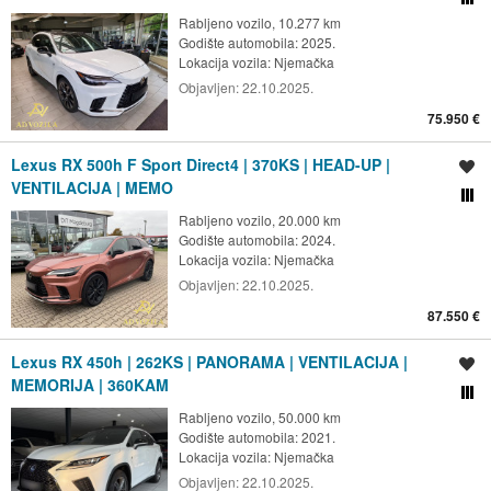
Rabljeno vozilo, 10.277 km
Godište automobila: 2025.
Lokacija vozila:
Njemačka
Objavljen:
22.10.2025.
75.950 €
Lexus RX 500h F Sport Direct4 | 370KS | HEAD-UP |
Spremi oglas
VENTILACIJA | MEMO
Usporedi s drugim ogl
Rabljeno vozilo, 20.000 km
Godište automobila: 2024.
Lokacija vozila:
Njemačka
Objavljen:
22.10.2025.
87.550 €
Lexus RX 450h | 262KS | PANORAMA | VENTILACIJA |
Spremi oglas
MEMORIJA | 360KAM
Usporedi s drugim ogl
Rabljeno vozilo, 50.000 km
Godište automobila: 2021.
Lokacija vozila:
Njemačka
Objavljen:
22.10.2025.