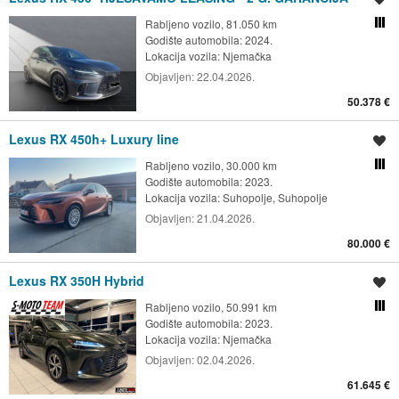
Rabljeno vozilo, 81.050 km
Usporedi s drugim ogl
Godište automobila: 2024.
Lokacija vozila:
Njemačka
Objavljen:
22.04.2026.
50.378 €
Lexus RX 450h+ Luxury line
Spremi oglas
Rabljeno vozilo, 30.000 km
Usporedi s drugim ogl
Godište automobila: 2023.
Lokacija vozila:
Suhopolje, Suhopolje
Objavljen:
21.04.2026.
80.000 €
Lexus RX 350H Hybrid
Spremi oglas
Rabljeno vozilo, 50.991 km
Usporedi s drugim ogl
Godište automobila: 2023.
Lokacija vozila:
Njemačka
Objavljen:
02.04.2026.
61.645 €