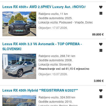
Lexus RX 450h+ AWD 2.5PHEV Luxury Aut. //NOVO//
Spremi oglas
Rabljeno vozilo, 11 km
Usporedi s drugim ogl
Godište automobila: 2025.
Lokacija vozila:
Podsused - Vrapče, Dolec
Objavljen:
17.07.2026.
89.800 €
Lexus RX 400h 3.3 V6 Avtomatik - TOP OPREMA -
Spremi oglas
SLOVENSKI
Usporedi s drugim ogl
Rabljeno vozilo, 268.741 km
Godište automobila: 2008.
Lokacija vozila:
Slovenija
Financiranje već od 41,15 € mjesečno
Objavljen:
13.07.2026.
3.990 €
Lexus RX 450h Hybrid **REGISTRIRAN 6/2027**
Spremi oglas
Rabljeno vozilo, 324.500 km
Usporedi s drugim ogl
Godište automobila: 2010.
Lokacija vozila:
Prelog, Prelog