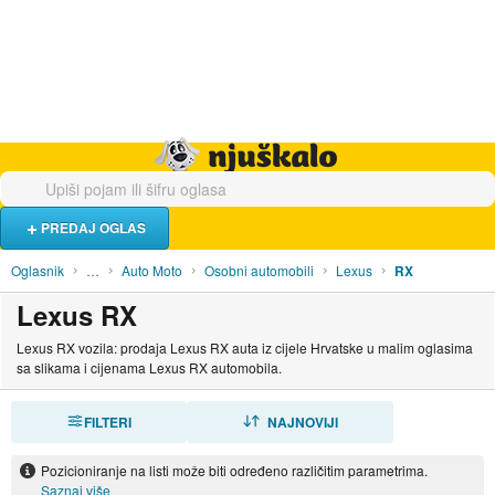
Hrana i piće
Turistički smještaj
Poslovi
Njuškalo naslovnica
PREDAJ OGLAS
Oglasnik
…
Auto Moto
Osobni automobili
Lexus
RX
Lexus RX
Lexus RX vozila: prodaja Lexus RX auta iz cijele Hrvatske u malim oglasima
sa slikama i cijenama Lexus RX automobila.
FILTERI
SORTIRAJ
NAJNOVIJI
Pozicioniranje na listi može biti određeno različitim parametrima.
Saznaj više