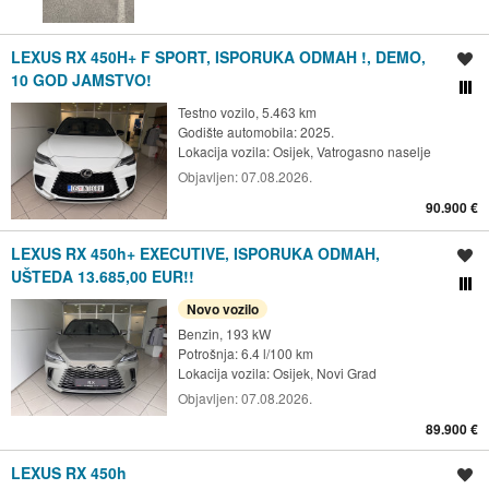
LEXUS RX 450H+ F SPORT, ISPORUKA ODMAH !, DEMO,
Spremi oglas
10 GOD JAMSTVO!
Usporedi s drugim ogl
Testno vozilo, 5.463 km
Godište automobila: 2025.
Lokacija vozila:
Osijek, Vatrogasno naselje
Objavljen:
07.08.2026.
90.900 €
LEXUS RX 450h+ EXECUTIVE, ISPORUKA ODMAH,
Spremi oglas
UŠTEDA 13.685,00 EUR!!
Usporedi s drugim ogl
Novo vozilo
Benzin, 193 kW
Potrošnja: 6.4 l/100 km
Lokacija vozila:
Osijek, Novi Grad
Objavljen:
07.08.2026.
89.900 €
LEXUS RX 450h
Spremi oglas