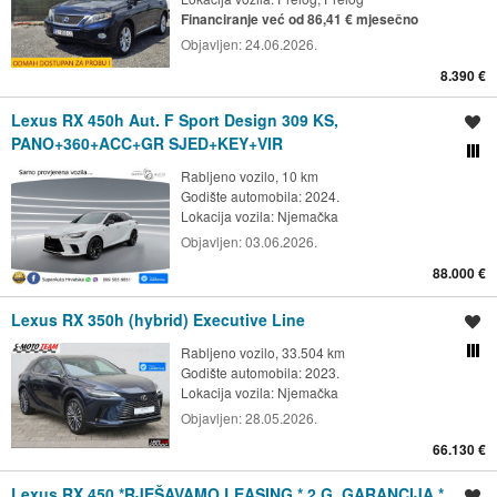
Financiranje već od 86,41 € mjesečno
Objavljen:
24.06.2026.
8.390 €
Lexus RX 450h Aut. F Sport Design 309 KS,
Spremi oglas
PANO+360+ACC+GR SJED+KEY+VIR
Usporedi s drugim ogl
Rabljeno vozilo, 10 km
Godište automobila: 2024.
Lokacija vozila:
Njemačka
Objavljen:
03.06.2026.
88.000 €
Lexus RX 350h (hybrid) Executive Line
Spremi oglas
Rabljeno vozilo, 33.504 km
Usporedi s drugim ogl
Godište automobila: 2023.
Lokacija vozila:
Njemačka
Objavljen:
28.05.2026.
66.130 €
Lexus RX 450 *RJEŠAVAMO LEASING * 2 G. GARANCIJA *
Spremi oglas