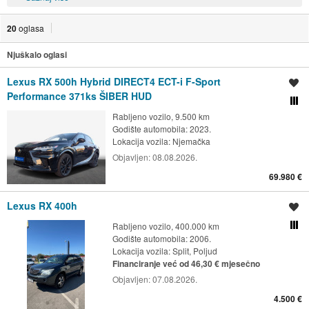
20
oglasa
Njuškalo oglasi
Lexus RX 500h Hybrid DIRECT4 ECT-i F-Sport
Spremi oglas
Performance 371ks ŠIBER HUD
Usporedi s drugim ogl
Rabljeno vozilo, 9.500 km
Godište automobila: 2023.
Lokacija vozila:
Njemačka
Objavljen:
08.08.2026.
69.980 €
Lexus RX 400h
Spremi oglas
Rabljeno vozilo, 400.000 km
Usporedi s drugim ogl
Godište automobila: 2006.
Lokacija vozila:
Split, Poljud
Financiranje već od 46,30 € mjesečno
Objavljen:
07.08.2026.
4.500 €