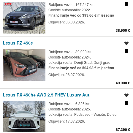
Rabljeno vozilo, 167.247 km
Usporedi s drugim ogl
Godište automobila: 2022.
Financiranje već od 393,66 € mjesečno
Objavljen:
06.08.2026.
38.900 €
Lexus RZ 450e
Spremi oglas
Rabljeno vozilo, 30.000 km
Usporedi s drugim ogl
Godište automobila: 2024.
Lokacija vozila:
Donji Grad, Donji grad
Financiranje već od 504,98 € mjesečno
Objavljen:
28.07.2026.
49.900 €
Lexus RX 450h+ AWD 2.5 PHEV Luxury Aut.
Spremi oglas
Rabljeno vozilo, 6.826 km
Usporedi s drugim ogl
Godište automobila: 2025.
Lokacija vozila:
Podsused - Vrapče, Dolec
Objavljen:
17.07.2026.
87.390 €