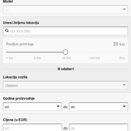
Model
---
Unesi željenu lokaciju
20
Radijus pretrage
km
1 km
5 km
20 km
100 km
Sve
ili odaberi
Lokacija vozila
Odaberi
Godina proizvodnje
do
Cijena (u EUR)
do