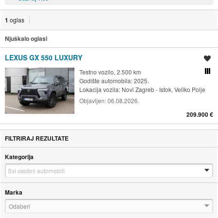
1
oglas
Njuškalo oglasi
LEXUS GX 550 LUXURY
Spremi oglas
Testno vozilo, 2.500 km
Usporedi s drugim ogl
Godište automobila: 2025.
Lokacija vozila:
Novi Zagreb - Istok, Veliko Polje
Objavljen:
06.08.2026.
209.900 €
FILTRIRAJ REZULTATE
Kategorija
Marka
Odaberi