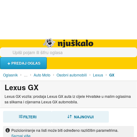
Hrana i piće
Turistički smještaj
Poslovi
Njuškalo naslovnica
PREDAJ OGLAS
Oglasnik
…
Auto Moto
Osobni automobili
Lexus
GX
Lexus GX
Lexus GX vozila: prodaja Lexus GX auta iz cijele Hrvatske u malim oglasima
sa slikama i cijenama Lexus GX automobila.
FILTERI
SORTIRAJ
NAJNOVIJI
Pozicioniranje na listi može biti određeno različitim parametrima.
Saznaj više