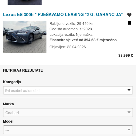
Lexus ES 300h * RJEŠAVAMO LEASING *2 G. GARANCIJA*
Spremi oglas
Rabljeno vozilo, 29.449 km
Usporedi s drugim ogl
Godište automobila: 2023.
Lokacija vozila:
Njemačka
Financiranje već od 394,68 € mjesečno
Objavljen:
22.04.2026.
38.999 €
FILTRIRAJ REZULTATE
Kategorija
Marka
Odaberi
Model
---