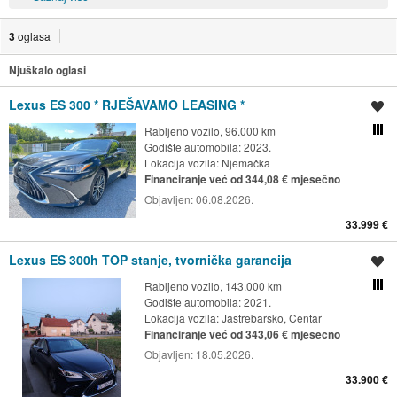
3
oglasa
Njuškalo oglasi
Lexus ES 300 * RJEŠAVAMO LEASING *
Spremi oglas
Rabljeno vozilo, 96.000 km
Usporedi s drugim ogl
Godište automobila: 2023.
Lokacija vozila:
Njemačka
Financiranje već od 344,08 € mjesečno
Objavljen:
06.08.2026.
33.999 €
Lexus ES 300h TOP stanje, tvornička garancija
Spremi oglas
Rabljeno vozilo, 143.000 km
Usporedi s drugim ogl
Godište automobila: 2021.
Lokacija vozila:
Jastrebarsko, Centar
Financiranje već od 343,06 € mjesečno
Objavljen:
18.05.2026.
33.900 €