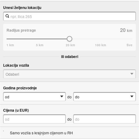
Unesi željenu lokaciju
20
Radijus pretrage
km
1 km
5 km
20 km
100 km
Sve
ili odaberi
Lokacija vozila
Odaberi
Godina proizvodnje
do
Cijena (u EUR)
do
Samo vozila s krajnjom cijenom u RH