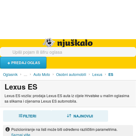
Hrana i piće
Turistički smještaj
Poslovi
Njuškalo naslovnica
PREDAJ OGLAS
Oglasnik
…
Auto Moto
Osobni automobili
Lexus
ES
Lexus ES
Lexus ES vozila: prodaja Lexus ES auta iz cijele Hrvatske u malim oglasima
sa slikama i cijenama Lexus ES automobila.
FILTERI
SORTIRAJ
NAJNOVIJI
Pozicioniranje na listi može biti određeno različitim parametrima.
Saznaj više