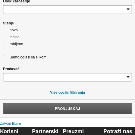
Oblik karoserije
Stanje
novo
testno
rabljeno
Samo oglasi sa slikom
Prodavač
Više opcija filtriranja
PRONJUŠKAJ
Zatvori filtere
Korisni
Partnerski
Preuzmi
Potraži nas