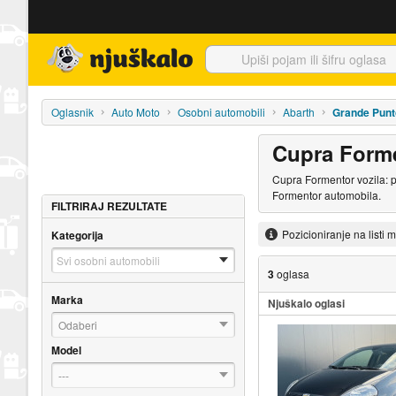
Njuškalo naslovnica
Oglasnik
Auto Moto
Osobni automobili
Abarth
Grande Punt
Cupra Form
Cupra Formentor vozila: 
Formentor automobila.
FILTRIRAJ REZULTATE
Pozicioniranje na listi 
Kategorija
3
oglasa
Marka
Njuškalo oglasi
Odaberi
Model
---