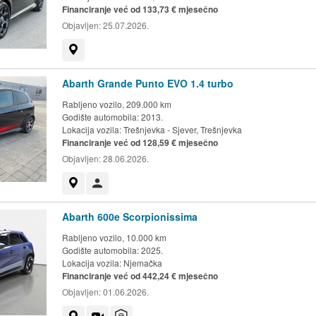
Financiranje već od 133,73 € mjesečno
Objavljen:
25.07.2026.
Prikaži na mapi
Abarth Grande Punto EVO 1.4 turbo
Rabljeno vozilo, 209.000 km
Godište automobila: 2013.
Lokacija vozila:
Trešnjevka - Sjever, Trešnjevka
Financiranje već od 128,59 € mjesečno
Objavljen:
28.06.2026.
Prikaži na mapi
Korisnik nije trgovac
Abarth 600e Scorpionissima
Rabljeno vozilo, 10.000 km
Godište automobila: 2025.
Lokacija vozila:
Njemačka
Financiranje već od 442,24 € mjesečno
Objavljen:
01.06.2026.