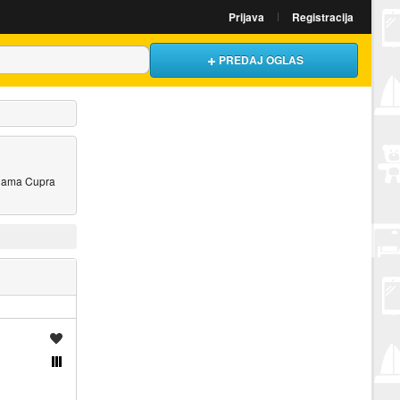
Prijava
Registracija
PREDAJ OGLAS
jenama Cupra
Spremi oglas
Usporedi s drugim oglasima