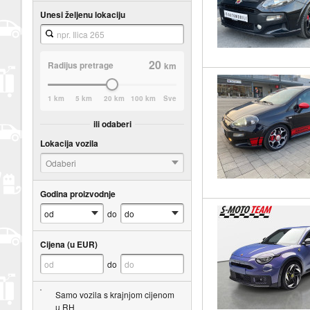
Unesi željenu lokaciju
20
Radijus pretrage
km
1 km
5 km
20 km
100 km
Sve
ili odaberi
Lokacija vozila
Odaberi
Godina proizvodnje
do
Cijena (u EUR)
do
Samo vozila s krajnjom cijenom
u RH