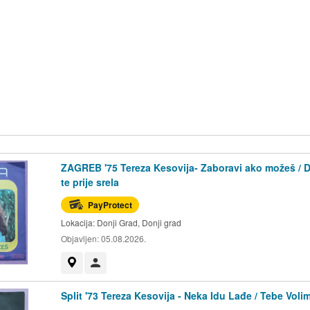
ZAGREB '75 Tereza Kesovija- Zaboravi ako možeš / 
te prije srela
PayProtect
Lokacija:
Donji Grad, Donji grad
Objavljen:
05.08.2026.
Prikaži na mapi
Korisnik nije trgovac
Split '73 Tereza Kesovija - Neka Idu Lađe / Tebe Voli