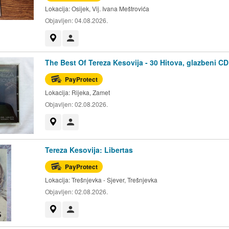
Lokacija:
Osijek, Vij. Ivana Meštrovića
Objavljen:
04.08.2026.
Prikaži na mapi
Korisnik nije trgovac
The Best Of Tereza Kesovija - 30 Hitova, glazbeni CD
PayProtect
Lokacija:
Rijeka, Zamet
Objavljen:
02.08.2026.
Prikaži na mapi
Korisnik nije trgovac
Tereza Kesovija: Libertas
PayProtect
Lokacija:
Trešnjevka - Sjever, Trešnjevka
Objavljen:
02.08.2026.
Prikaži na mapi
Korisnik nije trgovac