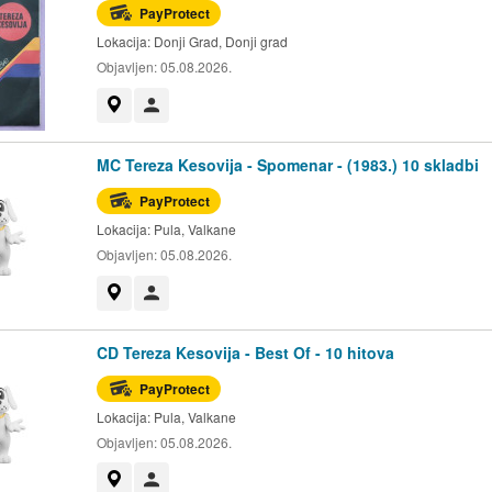
PayProtect
Lokacija:
Donji Grad, Donji grad
Objavljen:
05.08.2026.
Prikaži na mapi
Korisnik nije trgovac
MC Tereza Kesovija - Spomenar - (1983.) 10 skladbi
PayProtect
Lokacija:
Pula, Valkane
Objavljen:
05.08.2026.
Prikaži na mapi
Korisnik nije trgovac
CD Tereza Kesovija - Best Of - 10 hitova
PayProtect
Lokacija:
Pula, Valkane
Objavljen:
05.08.2026.
Prikaži na mapi
Korisnik nije trgovac