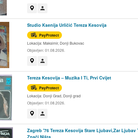
Prikaži na mapi
Korisnik nije trgovac
Studio Ksenija Urličić Tereza Kesovija
PayProtect
Lokacija:
Maksimir, Donji Bukovac
Objavljen:
01.08.2026.
Prikaži na mapi
Korisnik nije trgovac
Tereza Kesovija – Muzika I Ti, Prvi Cvijet
PayProtect
Lokacija:
Donji Grad, Donji grad
Objavljen:
01.08.2026.
Prikaži na mapi
Korisnik nije trgovac
Zagreb '76 Tereza Kesovija Stare Ljubavi,Zar Ljubav 
Znači Ništa