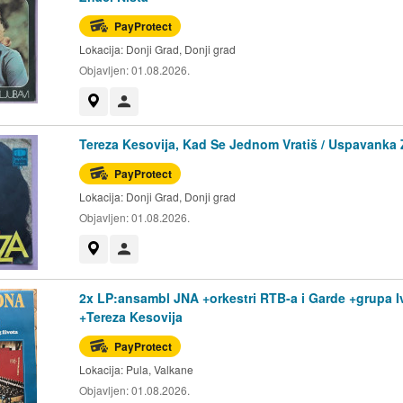
PayProtect
Lokacija:
Donji Grad, Donji grad
Objavljen:
01.08.2026.
Prikaži na mapi
Korisnik nije trgovac
Tereza Kesovija, Kad Se Jednom Vratiš / Uspavanka 
PayProtect
Lokacija:
Donji Grad, Donji grad
Objavljen:
01.08.2026.
Prikaži na mapi
Korisnik nije trgovac
2x LP:ansambl JNA +orkestri RTB-a i Garde +grupa I
+Tereza Kesovija
PayProtect
Lokacija:
Pula, Valkane
Objavljen:
01.08.2026.