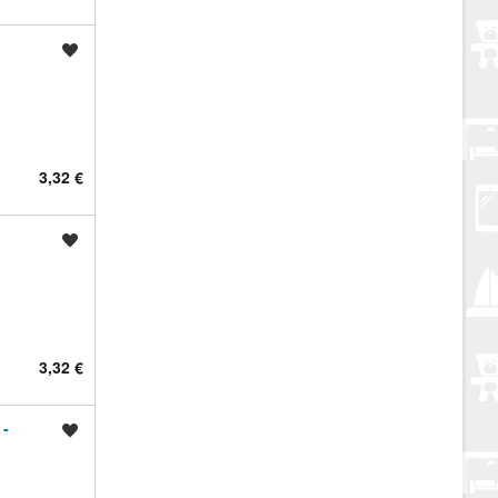
Spremi oglas
3,32 €
Spremi oglas
3,32 €
 -
Spremi oglas