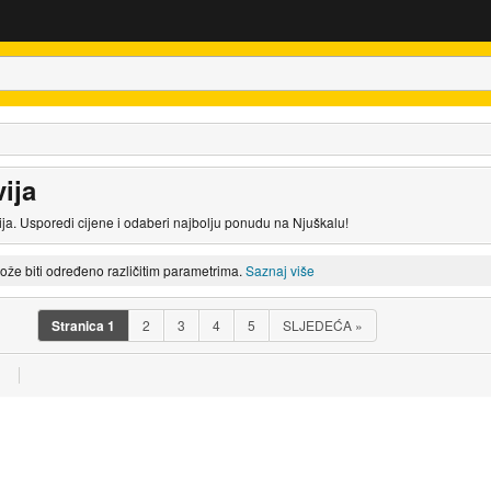
ija
ja. Usporedi cijene i odaberi najbolju ponudu na Njuškalu!
može biti određeno različitim parametrima.
Saznaj više
Stranica
1
2
3
4
5
SLJEDEĆA
»