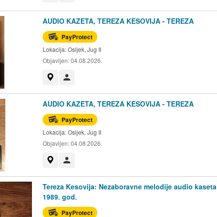
AUDIO KAZETA, TEREZA KESOVIJA - TEREZA
PayProtect
Lokacija:
Osijek, Jug II
Objavljen:
04.08.2026.
Prikaži na mapi
Korisnik nije trgovac
AUDIO KAZETA, TEREZA KESOVIJA - TEREZA
PayProtect
Lokacija:
Osijek, Jug II
Objavljen:
04.08.2026.
Prikaži na mapi
Korisnik nije trgovac
Tereza Kesovija: Nezaboravne melodije audio kaseta
1989. god.
PayProtect