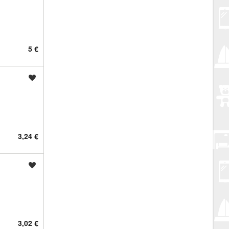
5 €
Spremi oglas
3,24 €
Spremi oglas
3,02 €