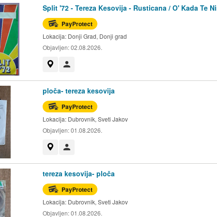
Split '72 - Tereza Kesovija - Rusticana / O' Kada Te N
PayProtect
Lokacija:
Donji Grad, Donji grad
Objavljen:
02.08.2026.
Prikaži na mapi
Korisnik nije trgovac
ploča- tereza kesovija
PayProtect
Lokacija:
Dubrovnik, Sveti Jakov
Objavljen:
01.08.2026.
Prikaži na mapi
Korisnik nije trgovac
tereza kesovija- ploča
PayProtect
Lokacija:
Dubrovnik, Sveti Jakov
Objavljen:
01.08.2026.