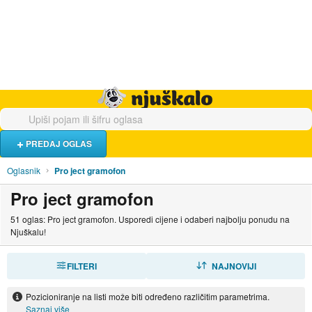
Hrana i piće
Turistički smještaj
Poslovi
Njuškalo naslovnica
PREDAJ OGLAS
Oglasnik
Pro ject gramofon
Pro ject gramofon
51 oglas: Pro ject gramofon. Usporedi cijene i odaberi najbolju ponudu na
Njuškalu!
FILTERI
SORTIRAJ
NAJNOVIJI
Pozicioniranje na listi može biti određeno različitim parametrima.
Saznaj više