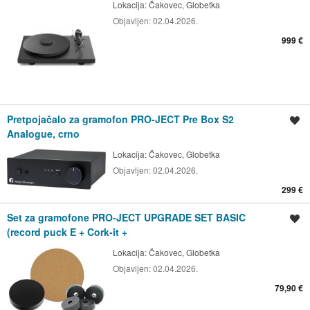
Lokacija:
Čakovec, Globetka
Objavljen:
02.04.2026.
999 €
Pretpojačalo za gramofon PRO-JECT Pre Box S2
Spremi oglas
Analogue, crno
Lokacija:
Čakovec, Globetka
Objavljen:
02.04.2026.
299 €
Set za gramofone PRO-JECT UPGRADE SET BASIC
Spremi oglas
(record puck E + Cork-it +
Lokacija:
Čakovec, Globetka
Objavljen:
02.04.2026.
79,90 €