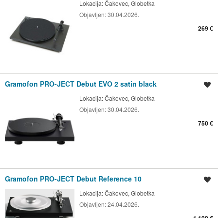
Lokacija:
Čakovec, Globetka
Objavljen:
30.04.2026.
269 €
Gramofon PRO-JECT Debut EVO 2 satin black
Spremi oglas
Lokacija:
Čakovec, Globetka
Objavljen:
30.04.2026.
750 €
Gramofon PRO-JECT Debut Reference 10
Spremi oglas
Lokacija:
Čakovec, Globetka
Objavljen:
24.04.2026.
1.199 €