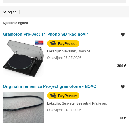
51
oglas
Njuškalo oglasi
Gramofon Pro-Ject T1 Phono SB *kao novi*
Spremi oglas
PayProtect
Lokacija:
Maksimir, Ravnice
Objavljen:
25.07.2026.
300 €
Originalni remeni za Pro-ject gramofone - NOVO
Spremi oglas
PayProtect
Lokacija:
Sesvete, Sesvetski Kraljevec
Objavljen:
24.07.2026.
15 €