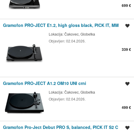
699 €
Gramofon PRO-JECT E1.2, high gloss black, PICK IT, MM
Spremi oglas
Lokacija:
Čakovec, Globetka
Objavljen:
02.04.2026.
339 €
Gramofon PRO-JECT A1.2 OM10 UNI crni
Spremi oglas
Lokacija:
Čakovec, Globetka
Objavljen:
02.04.2026.
499 €
Gramofon Pro-Ject Debut PRO S, balanced, PICK IT S2 C
Spremi oglas