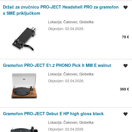
Držač za zvučnicu PRO-JECT Headshell PRO za gramofon
Spremi oglas
s SME priključkom
Lokacija:
Čakovec, Globetka
Objavljen:
02.04.2026.
79 €
Gramofon PRO-JECT E1.2 PHONO Pick It MM E walnut
Spremi oglas
Lokacija:
Čakovec, Globetka
Objavljen:
02.04.2026.
369 €
Gramofon PRO-JECT Debut E HP high gloss black
Spremi oglas
Lokacija:
Čakovec, Globetka
Objavljen:
02.04.2026.