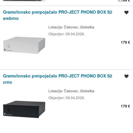
Gramofonsko pretpojačalo PRO-JECT PHONO BOX S2
Spremi oglas
srebrno
Lokacija:
Čakovec, Globetka
Objavljen:
09.04.2026.
179 €
Gramofonsko pretpojačalo PRO-JECT PHONO BOX S2
Spremi oglas
crno
Lokacija:
Čakovec, Globetka
Objavljen:
09.04.2026.
179 €