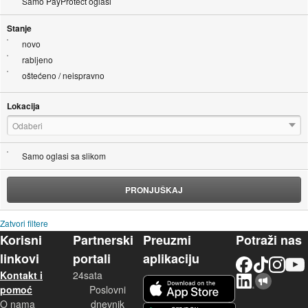
Samo PayProtect oglasi
Stanje
novo
rabljeno
oštećeno / neispravno
Lokacija
Odaberi
Samo oglasi sa slikom
PRONJUŠKAJ
Zatvori filtere
Korisni
Partnerski
Preuzmi
Potraži nas
linkovi
portali
aplikaciju
Facebook
TikTok
Instagram
YouTu
Kontakt i
24sata
LinkedIn
Njuškalo blog
iOS aplikacija
pomoć
Poslovni
O nama
dnevnik
Android aplikacija