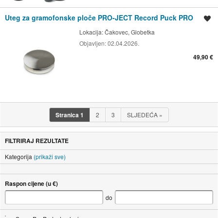
Uteg za gramofonske ploče PRO-JECT Record Puck PRO
Spremi oglas
Lokacija:
Čakovec, Globetka
Objavljen:
02.04.2026.
49,90 €
Stranica
1
2
3
SLJEDEĆA
»
FILTRIRAJ REZULTATE
Kategorija
(prikaži sve)
Raspon cijene (u €)
do