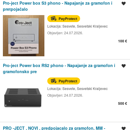
Pro-ject Power box S3 phono - Napajanje za gramofon i
Spremi oglas
pretpojačalo
PayProtect
Lokacija:
Sesvete, Sesvetski Kraljevec
Objavljen:
24.07.2026.
100 €
Pro-ject Power box RS2 phono - Napajanje za gramofon i
Spremi oglas
gramofonsko pre
PayProtect
Lokacija:
Sesvete, Sesvetski Kraljevec
Objavljen:
24.07.2026.
500 €
PRO -JECT , NOVI , predpojacalo za gramofon, MM -
Spremi oglas