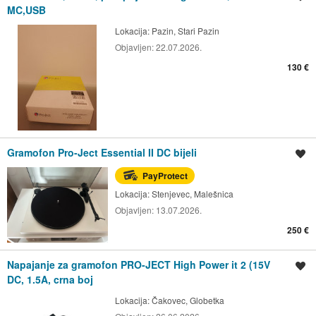
MC,USB
Lokacija:
Pazin, Stari Pazin
Objavljen:
22.07.2026.
130 €
Gramofon Pro-Ject Essential II DC bijeli
Spremi oglas
PayProtect
Lokacija:
Stenjevec, Malešnica
Objavljen:
13.07.2026.
250 €
Napajanje za gramofon PRO-JECT High Power it 2 (15V
Spremi oglas
DC, 1.5A, crna boj
Lokacija:
Čakovec, Globetka