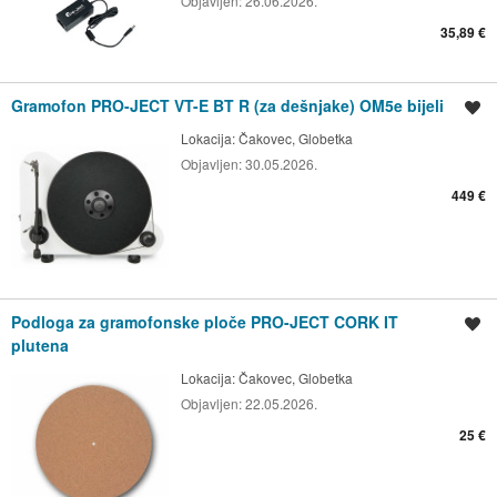
Objavljen:
26.06.2026.
35,89 €
Gramofon PRO-JECT VT-E BT R (za dešnjake) OM5e bijeli
Spremi oglas
Lokacija:
Čakovec, Globetka
Objavljen:
30.05.2026.
449 €
Podloga za gramofonske ploče PRO-JECT CORK IT
Spremi oglas
plutena
Lokacija:
Čakovec, Globetka
Objavljen:
22.05.2026.
25 €