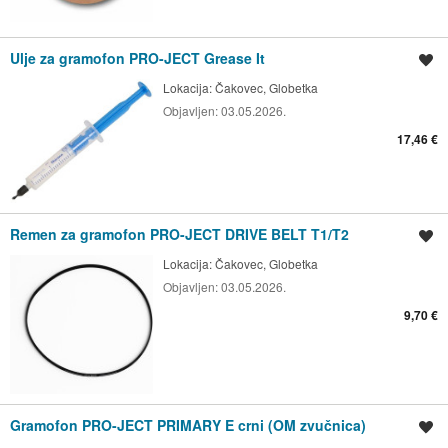
Ulje za gramofon PRO-JECT Grease It
Spremi oglas
Lokacija:
Čakovec, Globetka
Objavljen:
03.05.2026.
17,46 €
Remen za gramofon PRO-JECT DRIVE BELT T1/T2
Spremi oglas
Lokacija:
Čakovec, Globetka
Objavljen:
03.05.2026.
9,70 €
Gramofon PRO-JECT PRIMARY E crni (OM zvučnica)
Spremi oglas