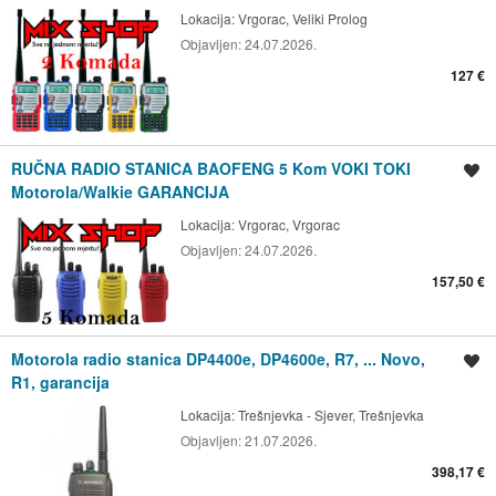
Lokacija:
Vrgorac, Veliki Prolog
Objavljen:
24.07.2026.
127 €
RUČNA RADIO STANICA BAOFENG 5 Kom VOKI TOKI
Spremi oglas
Motorola/Walkie GARANCIJA
Lokacija:
Vrgorac, Vrgorac
Objavljen:
24.07.2026.
157,50 €
Motorola radio stanica DP4400e, DP4600e, R7, ... Novo,
Spremi oglas
R1, garancija
Lokacija:
Trešnjevka - Sjever, Trešnjevka
Objavljen:
21.07.2026.
398,17 €