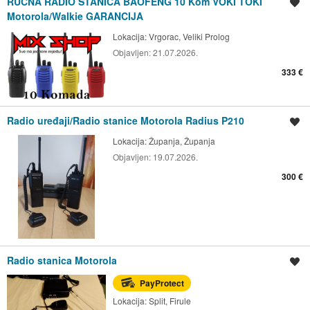
RUČNA RADIO STANICA BAOFENG 10 Kom VOKI TOKI
Spremi oglas
Motorola/Walkie GARANCIJA
Lokacija:
Vrgorac, Veliki Prolog
Objavljen:
21.07.2026.
333 €
Radio uređaji/Radio stanice Motorola Radius P210
Spremi oglas
Lokacija:
Županja, Županja
Objavljen:
19.07.2026.
300 €
Radio stanica Motorola
Spremi oglas
PayProtect
Lokacija:
Split, Firule