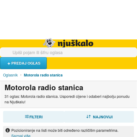
Hrana i piće
Turistički smještaj
Poslovi
Njuškalo naslovnica
PREDAJ OGLAS
Oglasnik
Motorola radio stanica
Motorola radio stanica
31 oglas: Motorola radio stanica. Usporedi cijene i odaberi najbolju ponudu
na Njuškalu!
FILTERI
SORTIRAJ
NAJNOVIJI
Pozicioniranje na listi može biti određeno različitim parametrima.
Saznaj više