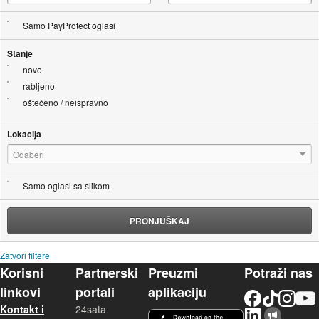
Samo PayProtect oglasi
Stanje
novo
rabljeno
oštećeno / neispravno
Lokacija
Odaberi
Samo oglasi sa slikom
PRONJUŠKAJ
Zatvori filtere
Korisni
Partnerski
Preuzmi
Potraži nas
linkovi
portali
aplikaciju
Facebook
TikTok
Instagram
YouTu
Kontakt i
24sata
LinkedIn
Njuškalo blog
iOS aplikacija