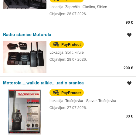
Lokacija:
Zaprešić - Okolica, Šibice
Objavljen:
28.07.2026.
90 €
Radio stanice Motorola
Spremi oglas
PayProtect
Lokacija:
Split, Firule
Objavljen:
28.07.2026.
200 €
Motorola....walkie talkie....radio stanica
Spremi oglas
PayProtect
Lokacija:
Trešnjevka - Sjever, Trešnjevka
Objavljen:
27.07.2026.
33 €