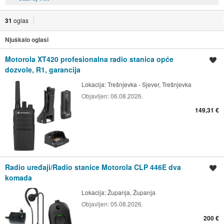
31
oglas
Njuškalo oglasi
Motorola XT420 profesionalna radio stanica opće
Spremi oglas
dozvole, R1, garancija
Lokacija:
Trešnjevka - Sjever, Trešnjevka
Objavljen:
06.08.2026.
149,31 €
Radio uređaji/Radio stanice Motorola CLP 446E dva
Spremi oglas
komada
Lokacija:
Županja, Županja
Objavljen:
05.08.2026.
200 €