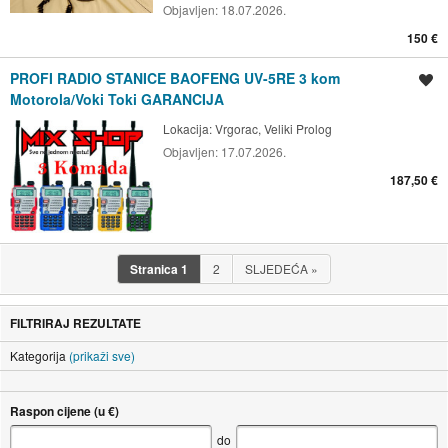
Objavljen:
18.07.2026.
150 €
PROFI RADIO STANICE BAOFENG UV-5RE 3 kom
Spremi oglas
Motorola/Voki Toki GARANCIJA
Lokacija:
Vrgorac, Veliki Prolog
Objavljen:
17.07.2026.
187,50 €
Stranica
1
2
SLJEDEĆA
»
FILTRIRAJ REZULTATE
Kategorija
(prikaži sve)
Raspon cijene (u €)
do