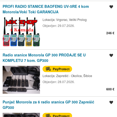
PROFI RADIO STANICE BAOFENG UV-5RE 4 kom
Spremi oglas
Motorola/Voki Toki GARANCIJA
Lokacija:
Vrgorac, Veliki Prolog
Objavljen:
29.07.2026.
246 €
Radio stanice Motorola GP 300 PRODAJE SE U
Spremi oglas
KOMPLETU 7 kom. GP300
PayProtect
Lokacija:
Zaprešić - Okolica, Šibice
Objavljen:
28.07.2026.
600 €
Punjač Motorola za 6 radio stanica GP 300 Zaprešić
Spremi oglas
GP300
PayProtect