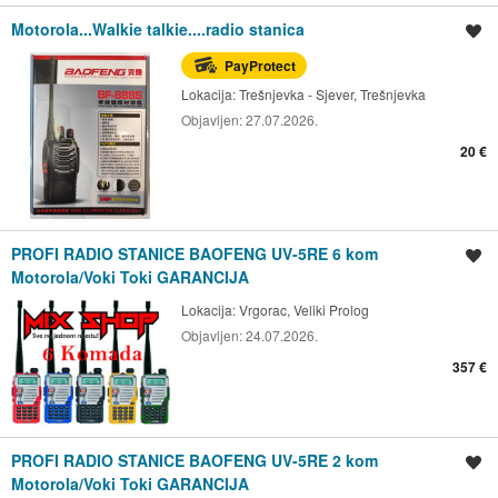
Motorola...Walkie talkie....radio stanica
Spremi oglas
PayProtect
Lokacija:
Trešnjevka - Sjever, Trešnjevka
Objavljen:
27.07.2026.
20 €
PROFI RADIO STANICE BAOFENG UV-5RE 6 kom
Spremi oglas
Motorola/Voki Toki GARANCIJA
Lokacija:
Vrgorac, Veliki Prolog
Objavljen:
24.07.2026.
357 €
PROFI RADIO STANICE BAOFENG UV-5RE 2 kom
Spremi oglas
Motorola/Voki Toki GARANCIJA