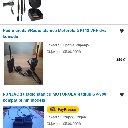
Radio uređaji/Radio stanice Motorola GP340 VHF dva
Spremi oglas
komada
Lokacija:
Županja, Županja
Objavljen:
05.08.2026.
350 €
PUNJAČ za radio stanicu MOTOROLA Radius GP-300 i
Spremi oglas
kompatibilnih modela
PayProtect
Lokacija:
Ližnjan, Ližnjan
Objavljen:
05.08.2026.