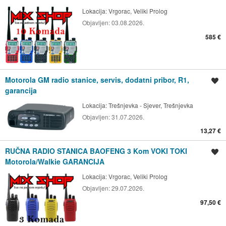
Lokacija:
Vrgorac, Veliki Prolog
Objavljen:
03.08.2026.
585 €
Motorola GM radio stanice, servis, dodatni pribor, R1,
Spremi oglas
garancija
Lokacija:
Trešnjevka - Sjever, Trešnjevka
Objavljen:
31.07.2026.
13,27 €
RUČNA RADIO STANICA BAOFENG 3 Kom VOKI TOKI
Spremi oglas
Motorola/Walkie GARANCIJA
Lokacija:
Vrgorac, Veliki Prolog
Objavljen:
29.07.2026.
97,50 €