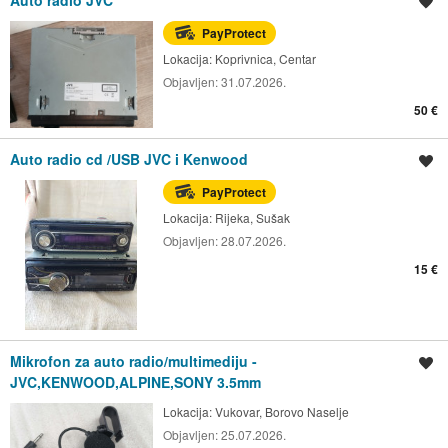
Spremi oglas
PayProtect
Lokacija:
Koprivnica, Centar
Objavljen:
31.07.2026.
50 €
Auto radio cd /USB JVC i Kenwood
Spremi oglas
PayProtect
Lokacija:
Rijeka, Sušak
Objavljen:
28.07.2026.
15 €
Mikrofon za auto radio/multimediju -
Spremi oglas
JVC,KENWOOD,ALPINE,SONY 3.5mm
Lokacija:
Vukovar, Borovo Naselje
Objavljen:
25.07.2026.