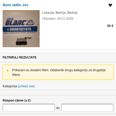
Auto radio Jvc
Spremi oglas
Lokacija:
Bednja, Bednja
Objavljen:
26.01.2026.
50 €
FILTRIRAJ REZULTATE
Prikazani su dodatni filteri. Odaberite drugu kategoriju za drugačije
filtere.
Kategorija
(prikaži sve)
Raspon cijene (u €)
do