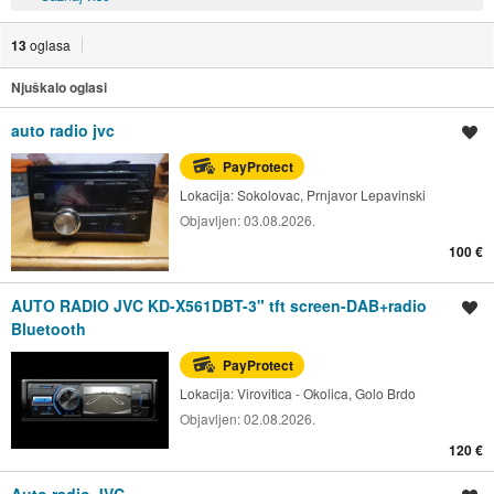
13
oglasa
Njuškalo oglasi
auto radio jvc
Spremi oglas
PayProtect
Lokacija:
Sokolovac, Prnjavor Lepavinski
Objavljen:
03.08.2026.
100 €
AUTO RADIO JVC KD-X561DBT-3" tft screen-DAB+radio
Spremi oglas
Bluetooth
PayProtect
Lokacija:
Virovitica - Okolica, Golo Brdo
Objavljen:
02.08.2026.
120 €
Auto radio JVC