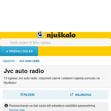
Hrana i piće
Turistički smještaj
Poslovi
Njuškalo naslovnica
PREDAJ OGLAS
Oglasnik
Jvc auto radio
Jvc auto radio
13 oglasa: Jvc auto radio. Usporedi cijene i odaberi najbolju ponudu na
Njuškalu!
FILTERI
SORTIRAJ
NAJNOVIJI
Pozicioniranje na listi može biti određeno različitim parametrima.
Saznaj više