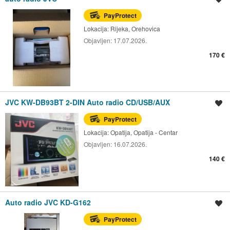
PayProtect
Lokacija:
Rijeka, Orehovica
Objavljen:
17.07.2026.
170 €
JVC KW-DB93BT 2-DIN Auto radio CD/USB/AUX
Spremi oglas
PayProtect
Lokacija:
Opatija, Opatija - Centar
Objavljen:
16.07.2026.
140 €
Auto radio JVC KD-G162
Spremi oglas
PayProtect