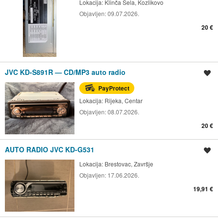
Lokacija:
Klinča Sela, Kozlikovo
Objavljen:
09.07.2026.
20 €
JVC KD-S891R — CD/MP3 auto radio
Spremi oglas
PayProtect
Lokacija:
Rijeka, Centar
Objavljen:
08.07.2026.
20 €
AUTO RADIO JVC KD-G531
Spremi oglas
Lokacija:
Brestovac, Završje
Objavljen:
17.06.2026.
19,91 €