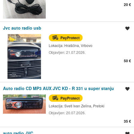
20 €
Jvc auto radio usb
Spremi oglas
PayProtect
Lokacija:
Hrašćina, Vrbovo
Objavljen:
21.07.2026.
50 €
Auto radio CD MP3 AUX JVC KD - R 331 u super stanju
Spremi oglas
PayProtect
Lokacija:
Sveti Ivan Zelina, Pretoki
Objavljen:
20.07.2026.
35 €
auto radio JVC
Spremi oglas