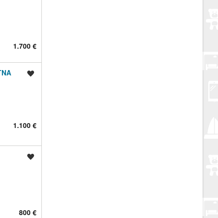
1.700 €
TNA
Spremi oglas
1.100 €
Spremi oglas
800 €