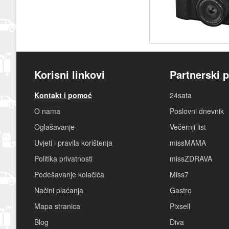
Korisni linkovi
Partnerski p
Kontakt i pomoć
24sata
O nama
Poslovni dnevnik
Oglašavanje
Večernji list
Uvjeti i pravila korištenja
missMAMA
Politika privatnosti
missZDRAVA
Podešavanje kolačića
Miss7
Načini plaćanja
Gastro
Mapa stranica
Pixsell
Blog
Diva