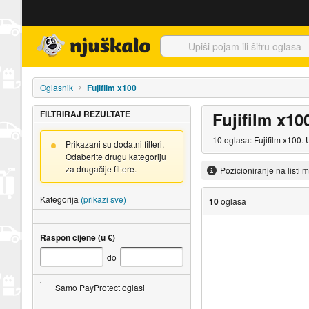
Njuškalo naslovnica
Oglasnik
Fujifilm x100
FILTRIRAJ REZULTATE
Fujifilm x10
10 oglasa: Fujifilm x100.
Prikazani su dodatni filteri.
Odaberite drugu kategoriju
za drugačije filtere.
Pozicioniranje na listi 
Kategorija
(prikaži sve)
10
oglasa
Raspon cijene (u €)
do
Samo PayProtect oglasi