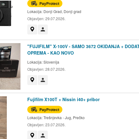
PayProtect
Lokacija:
Donji Grad, Donji grad
Objavljen:
29.07.2026.
Prikaži na mapi
Korisnik nije trgovac
"FUJIFILM" X-100V - SAMO 3672 OKIDANJA + DODA
OPREMA - KAO NOVO
Lokacija:
Slovenija
Objavljen:
28.07.2026.
Prikaži na mapi
Korisnik nije trgovac
Fujifilm X100T + Nissin i40+ pribor
PayProtect
Lokacija:
Trešnjevka - Jug, Prečko
Objavljen:
23.07.2026.
Prikaži na mapi
Korisnik nije trgovac