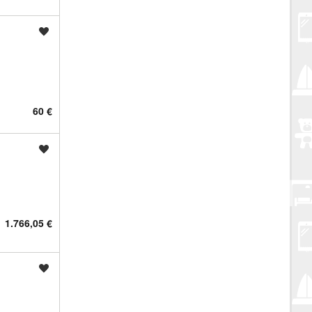
Spremi oglas
60 €
Spremi oglas
1.766,05 €
Spremi oglas