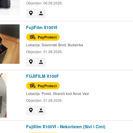
Objavljen:
06.08.2026.
Prikaži na mapi
Korisnik nije trgovac
FujiFilm X100VI
PayProtect
Lokacija:
Slavonski Brod, Budainka
Objavljen:
01.08.2026.
Prikaži na mapi
Korisnik nije trgovac
FUJIFILM X100F
PayProtect
Lokacija:
Poreč, Stranići kod Nove Vasi
Objavljen:
01.08.2026.
Prikaži na mapi
Korisnik nije trgovac
Fujifilm X100VI - Nekoristen (Sivi i Crni)