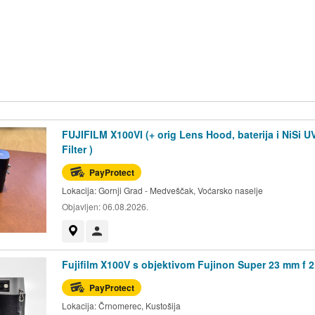
FUJIFILM X100VI (+ orig Lens Hood, baterija i NiSi U
Filter )
PayProtect
Lokacija:
Gornji Grad - Medveščak, Voćarsko naselje
Objavljen:
06.08.2026.
Prikaži na mapi
Korisnik nije trgovac
Fujifilm X100V s objektivom Fujinon Super 23 mm f 2
PayProtect
Lokacija:
Črnomerec, Kustošija