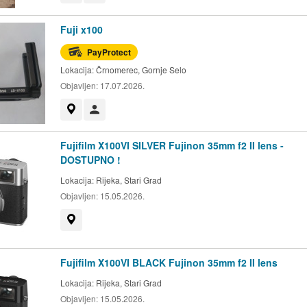
Fuji x100
PayProtect
Lokacija:
Črnomerec, Gornje Selo
Objavljen:
17.07.2026.
Prikaži na mapi
Korisnik nije trgovac
Fujifilm X100VI SILVER Fujinon 35mm f2 II lens -
DOSTUPNO !
Lokacija:
Rijeka, Stari Grad
Objavljen:
15.05.2026.
Prikaži na mapi
Fujifilm X100VI BLACK Fujinon 35mm f2 II lens
Lokacija:
Rijeka, Stari Grad
Objavljen:
15.05.2026.