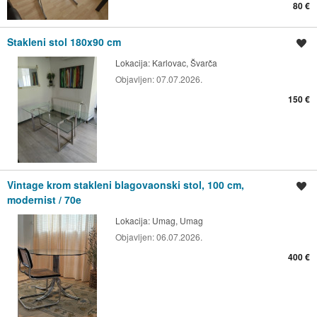
80 €
Stakleni stol 180x90 cm
Spremi oglas
Lokacija:
Karlovac, Švarča
Objavljen:
07.07.2026.
150 €
Vintage krom stakleni blagovaonski stol, 100 cm,
Spremi oglas
modernist / 70e
Lokacija:
Umag, Umag
Objavljen:
06.07.2026.
400 €