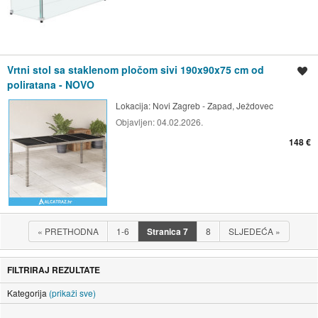
Vrtni stol sa staklenom pločom sivi 190x90x75 cm od
Spremi oglas
poliratana - NOVO
Lokacija:
Novi Zagreb - Zapad, Ježdovec
Objavljen:
04.02.2026.
148 €
«
PRETHODNA
1-6
Stranica
7
8
SLJEDEĆA
»
FILTRIRAJ REZULTATE
Kategorija
(prikaži sve)