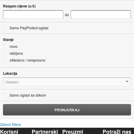
Raspon cijene (u €)
do
Samo PayProtect oglasi
Stanje
novo
rabljeno
oštećeno / neispravno
Lokacija
Odaberi
Samo oglasi sa slikom
PRONJUŠKAJ
Zatvori filtere
Korisni
Partnerski
Preuzmi
Potraži nas