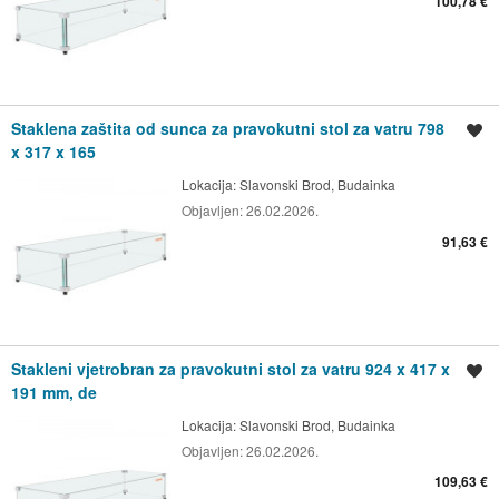
100,78 €
Staklena zaštita od sunca za pravokutni stol za vatru 798
Spremi oglas
x 317 x 165
Lokacija:
Slavonski Brod, Budainka
Objavljen:
26.02.2026.
91,63 €
Stakleni vjetrobran za pravokutni stol za vatru 924 x 417 x
Spremi oglas
191 mm, de
Lokacija:
Slavonski Brod, Budainka
Objavljen:
26.02.2026.
109,63 €