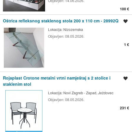
Objavljen:
14.06.2026.
100 €
Oštrica refleksnog staklenog stola 200 x 110 cm - 28992Q
Spremi oglas
Lokacija:
Nizozemska
Objavljen:
08.05.2026.
1 €
Rojaplast Crotone metalni vrtni namještaj s 2 stolice i
Spremi oglas
staklenim stol
Lokacija:
Novi Zagreb - Zapad, Ježdovec
Objavljen:
08.05.2026.
231 €