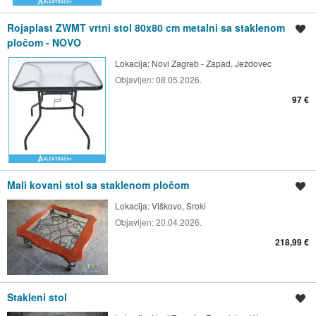
Rojaplast ZWMT vrtni stol 80x80 cm metalni sa staklenom
Spremi oglas
pločom - NOVO
Lokacija:
Novi Zagreb - Zapad, Ježdovec
Objavljen:
08.05.2026.
97 €
Mali kovani stol sa staklenom pločom
Spremi oglas
Lokacija:
Viškovo, Sroki
Objavljen:
20.04.2026.
218,99 €
Stakleni stol
Spremi oglas