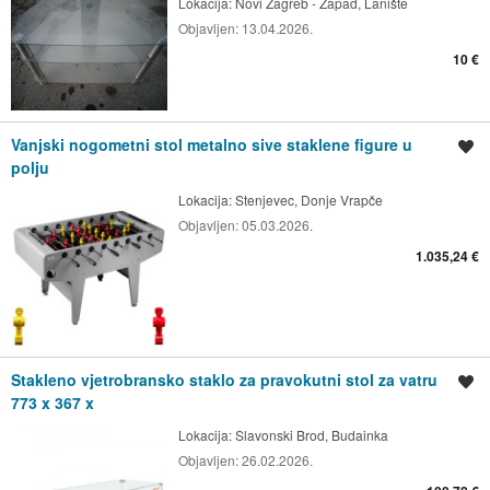
Lokacija:
Novi Zagreb - Zapad, Lanište
Objavljen:
13.04.2026.
10 €
Vanjski nogometni stol metalno sive staklene figure u
Spremi oglas
polju
Lokacija:
Stenjevec, Donje Vrapče
Objavljen:
05.03.2026.
1.035,24 €
Stakleno vjetrobransko staklo za pravokutni stol za vatru
Spremi oglas
773 x 367 x
Lokacija:
Slavonski Brod, Budainka
Objavljen:
26.02.2026.