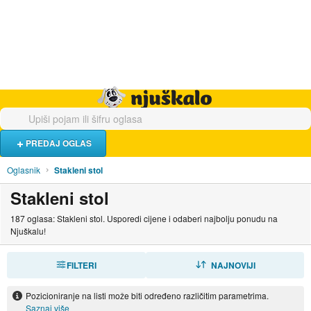
Hrana i piće
Turistički smještaj
Poslovi
Njuškalo naslovnica
PREDAJ OGLAS
Oglasnik
Stakleni stol
Stakleni stol
187 oglasa: Stakleni stol. Usporedi cijene i odaberi najbolju ponudu na
Njuškalu!
FILTERI
SORTIRAJ
NAJNOVIJI
Pozicioniranje na listi može biti određeno različitim parametrima.
Saznaj više