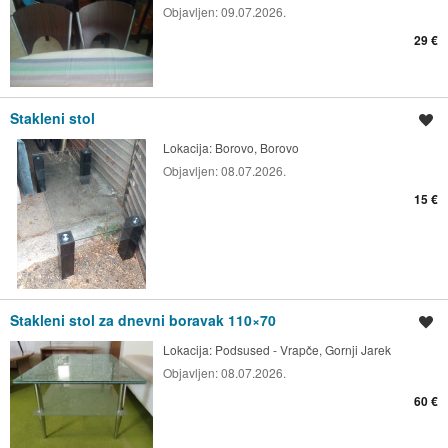
Objavljen:
09.07.2026.
29 €
Stakleni stol
Spremi oglas
Lokacija:
Borovo, Borovo
Objavljen:
08.07.2026.
15 €
Stakleni stol za dnevni boravak 110×70
Spremi oglas
Lokacija:
Podsused - Vrapče, Gornji Jarek
Objavljen:
08.07.2026.
60 €