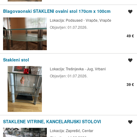
Blagovaonski STAKLENI ovalni stol 170cm x 100cm
Spremi oglas
Lokacija:
Podsused - Vrapče, Vrapče
Objavljen:
01.07.2026.
49 €
Stakleni stol
Spremi oglas
Lokacija:
Trešnjevka - Jug, Vrbani
Objavljen:
01.07.2026.
39 €
STAKLENE VITRINE, KANCELARIJSKI STOLOVI
Spremi oglas
Lokacija:
Zaprešić, Centar