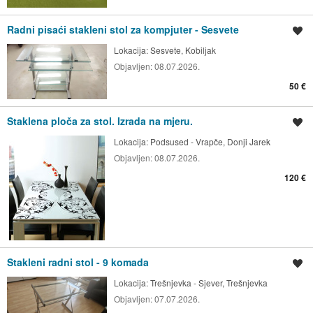
Radni pisaći stakleni stol za kompjuter - Sesvete
Spremi oglas
Lokacija:
Sesvete, Kobiljak
Objavljen:
08.07.2026.
50 €
Staklena ploča za stol. Izrada na mjeru.
Spremi oglas
Lokacija:
Podsused - Vrapče, Donji Jarek
Objavljen:
08.07.2026.
120 €
Stakleni radni stol - 9 komada
Spremi oglas
Lokacija:
Trešnjevka - Sjever, Trešnjevka
Objavljen:
07.07.2026.