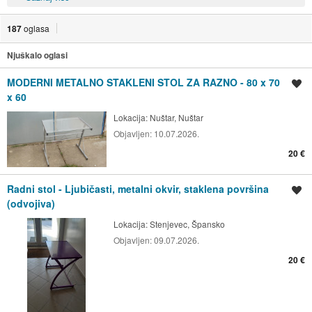
187
oglasa
Njuškalo oglasi
MODERNI METALNO STAKLENI STOL ZA RAZNO - 80 x 70
Spremi oglas
x 60
Lokacija:
Nuštar, Nuštar
Objavljen:
10.07.2026.
20 €
Radni stol - Ljubičasti, metalni okvir, staklena površina
Spremi oglas
(odvojiva)
Lokacija:
Stenjevec, Špansko
Objavljen:
09.07.2026.
20 €