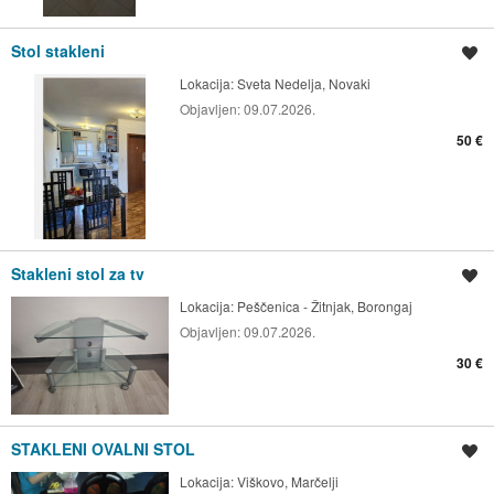
Stol stakleni
Spremi oglas
Lokacija:
Sveta Nedelja, Novaki
Objavljen:
09.07.2026.
50 €
Stakleni stol za tv
Spremi oglas
Lokacija:
Peščenica - Žitnjak, Borongaj
Objavljen:
09.07.2026.
30 €
STAKLENI OVALNI STOL
Spremi oglas
Lokacija:
Viškovo, Marčelji