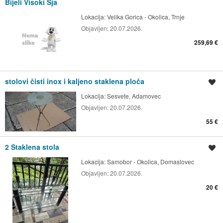
Bijeli Visoki Sja
Lokacija:
Velika Gorica - Okolica, Trnje
Objavljen:
20.07.2026.
259,69 €
stolovi čisti inox i kaljeno staklena ploča
Spremi oglas
Lokacija:
Sesvete, Adamovec
Objavljen:
20.07.2026.
55 €
2 Staklena stola
Spremi oglas
Lokacija:
Samobor - Okolica, Domaslovec
Objavljen:
20.07.2026.
20 €