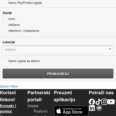
Samo PayProtect oglasi
Stanje
novo
rabljeno
oštećeno / neispravno
Lokacija
Odaberi
Samo oglasi sa slikom
PRONJUŠKAJ
Zatvori filtere
Korisni
Partnerski
Preuzmi
Potraži nas
linkovi
portali
aplikaciju
Facebook
TikTok
Instagram
YouTu
Kontakt i
24sata
LinkedIn
Njuškalo blog
iOS aplikacija
pomoć
Poslovni