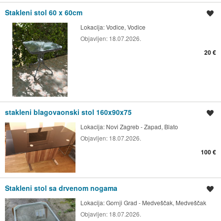
Stakleni stol 60 x 60cm
Spremi oglas
Lokacija:
Vodice, Vodice
Objavljen:
18.07.2026.
20 €
stakleni blagovaonski stol 160x90x75
Spremi oglas
Lokacija:
Novi Zagreb - Zapad, Blato
Objavljen:
18.07.2026.
100 €
Stakleni stol sa drvenom nogama
Spremi oglas
Lokacija:
Gornji Grad - Medveščak, Medveščak
Objavljen:
18.07.2026.