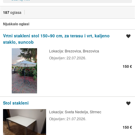
187
oglasa
Njuškalo oglasi
Vrtni stakleni stol 150×90 cm, za terasu i vrt, kaljeno
Spremi oglas
staklo, suncob
Lokacija:
Brezovica, Brezovica
Objavljen:
22.07.2026.
150 €
Stol stakleni
Spremi oglas
Lokacija:
Sveta Nedelja, Strmec
Objavljen:
21.07.2026.
150 €