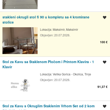
stakleni okrugli stol fi 90 u kompletu sa 4 kromirane
Spremi oglas
stolice
Lokacija:
Maksimir, Maksimir
Objavljen:
20.07.2026.
100 €
Stol za Kavu sa Staklenom Pločom i Printom Klavira - 1
Spremi oglas
Klavir
Lokacija:
Velika Gorica - Okolica, Trnje
Objavljen:
20.07.2026.
91,37 €
Stol za Kavu s Okruglim Staklenim Vrhom Set od 2 kom
Spremi oglas