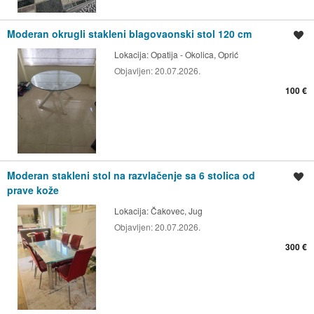
Moderan okrugli stakleni blagovaonski stol 120 cm
Spremi oglas
Lokacija:
Opatija - Okolica, Oprić
Objavljen:
20.07.2026.
100 €
Moderan stakleni stol na razvlačenje sa 6 stolica od
Spremi oglas
prave kože
Lokacija:
Čakovec, Jug
Objavljen:
20.07.2026.
300 €