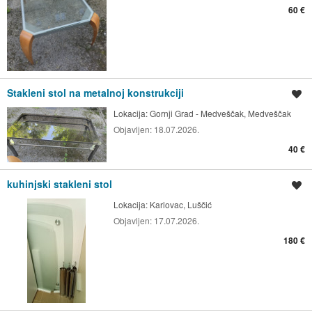
60 €
Stakleni stol na metalnoj konstrukciji
Spremi oglas
Lokacija:
Gornji Grad - Medveščak, Medveščak
Objavljen:
18.07.2026.
40 €
kuhinjski stakleni stol
Spremi oglas
Lokacija:
Karlovac, Luščić
Objavljen:
17.07.2026.
180 €