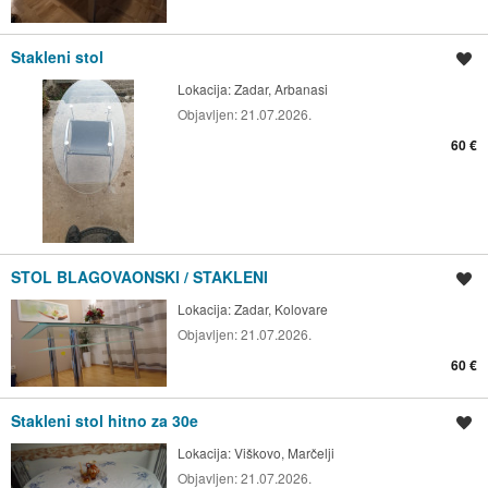
Stakleni stol
Spremi oglas
Lokacija:
Zadar, Arbanasi
Objavljen:
21.07.2026.
60 €
STOL BLAGOVAONSKI / STAKLENI
Spremi oglas
Lokacija:
Zadar, Kolovare
Objavljen:
21.07.2026.
60 €
Stakleni stol hitno za 30e
Spremi oglas
Lokacija:
Viškovo, Marčelji
Objavljen:
21.07.2026.