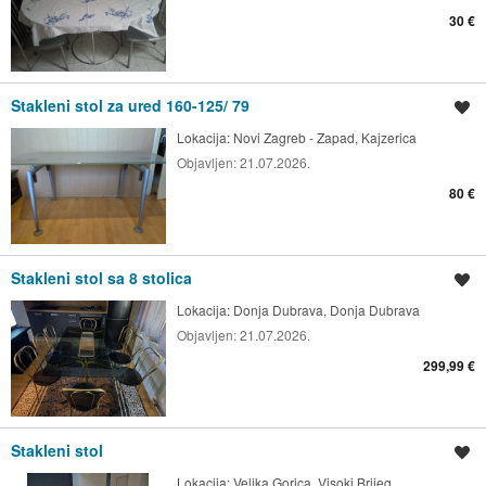
30 €
Stakleni stol za ured 160-125/ 79
Spremi oglas
Lokacija:
Novi Zagreb - Zapad, Kajzerica
Objavljen:
21.07.2026.
80 €
Stakleni stol sa 8 stolica
Spremi oglas
Lokacija:
Donja Dubrava, Donja Dubrava
Objavljen:
21.07.2026.
299,99 €
Stakleni stol
Spremi oglas
Lokacija:
Velika Gorica, Visoki Brijeg