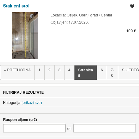
Stakleni stol
Spremi oglas
Lokacija:
Osijek, Gornji grad / Centar
Objavljen:
17.07.2026.
100 €
«
PRETHODNA
1
2
3
4
Stranica
6
7-
SLJEDE
5
8
FILTRIRAJ REZULTATE
Kategorija
(prikaži sve)
Raspon cijene (u €)
do