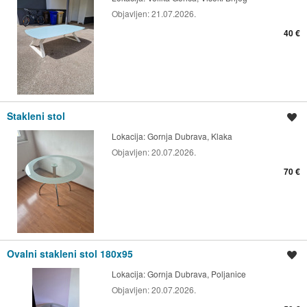
Objavljen:
21.07.2026.
40 €
Stakleni stol
Spremi oglas
Lokacija:
Gornja Dubrava, Klaka
Objavljen:
20.07.2026.
70 €
Ovalni stakleni stol 180x95
Spremi oglas
Lokacija:
Gornja Dubrava, Poljanice
Objavljen:
20.07.2026.