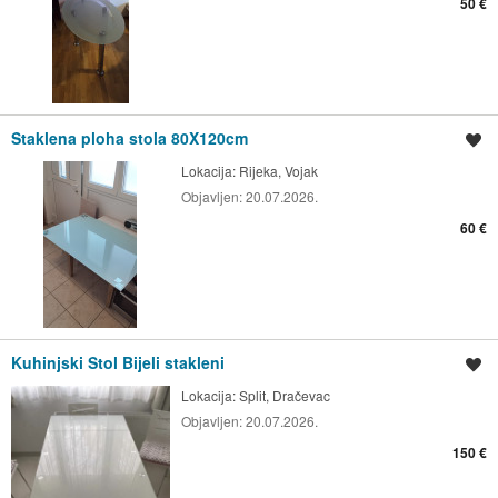
50 €
Staklena ploha stola 80X120cm
Spremi oglas
Lokacija:
Rijeka, Vojak
Objavljen:
20.07.2026.
60 €
Kuhinjski Stol Bijeli stakleni
Spremi oglas
Lokacija:
Split, Dračevac
Objavljen:
20.07.2026.
150 €