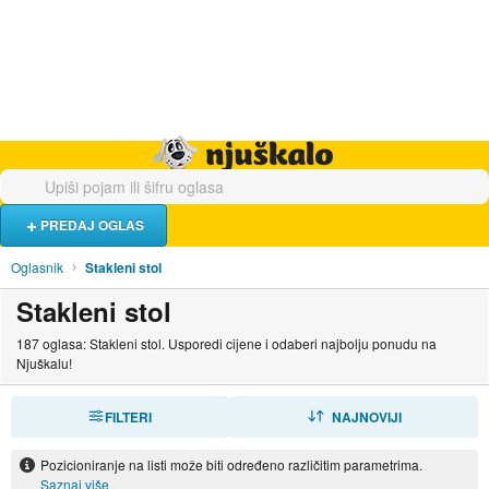
Hrana i piće
Turistički smještaj
Poslovi
Njuškalo naslovnica
PREDAJ OGLAS
Oglasnik
Stakleni stol
Stakleni stol
187 oglasa: Stakleni stol. Usporedi cijene i odaberi najbolju ponudu na
Njuškalu!
FILTERI
SORTIRAJ
NAJNOVIJI
Pozicioniranje na listi može biti određeno različitim parametrima.
Saznaj više