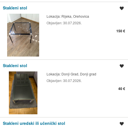
Stakleni stol
Spremi oglas
Lokacija:
Rijeka, Orehovica
Objavljen:
30.07.2026.
150 €
Stakleni stol
Spremi oglas
Lokacija:
Donji Grad, Donji grad
Objavljen:
30.07.2026.
40 €
Stakleni uredski ili učenički stol
Spremi oglas