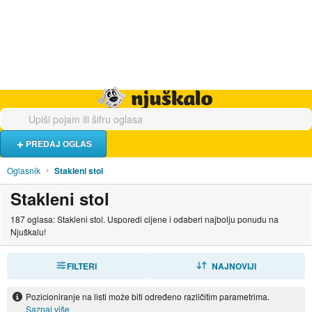
Hrana i piće
Turistički smještaj
Poslovi
Njuškalo naslovnica
PREDAJ OGLAS
Oglasnik
Stakleni stol
Stakleni stol
187 oglasa: Stakleni stol. Usporedi cijene i odaberi najbolju ponudu na
Njuškalu!
FILTERI
SORTIRAJ
NAJNOVIJI
Pozicioniranje na listi može biti određeno različitim parametrima.
Saznaj više