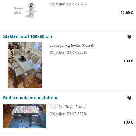
Objavljen:
29.07.2026.
60,69 €
Stakleni stol 160x90 cm
Spremi oglas
Lokacija:
Karlovac, Grabrik
Objavljen:
29.07.2026.
100 €
Stol sa staklenom plohom
Spremi oglas
Lokacija:
Trnje, Savica
Objavljen:
28.07.2026.
100 €