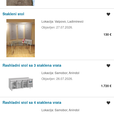
Stakleni stol
Spremi oglas
Lokacija:
Valpovo, Ladimirevci
Objavljen:
27.07.2026.
130 €
Rashladni stol sa 3 staklena vrata
Spremi oglas
Lokacija:
Samobor, Anindol
Objavljen:
26.07.2026.
1.720 €
Rashladni stol sa 4 staklena vrata
Spremi oglas
Lokacija:
Samobor, Anindol