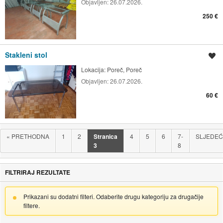
Objavljen:
26.07.2026.
250 €
Stakleni stol
Spremi oglas
Lokacija:
Poreč, Poreč
Objavljen:
26.07.2026.
60 €
«
PRETHODNA
1
2
Stranica
4
5
6
7-
SLJEDE
3
8
FILTRIRAJ REZULTATE
Prikazani su dodatni filteri. Odaberite drugu kategoriju za drugačije
filtere.