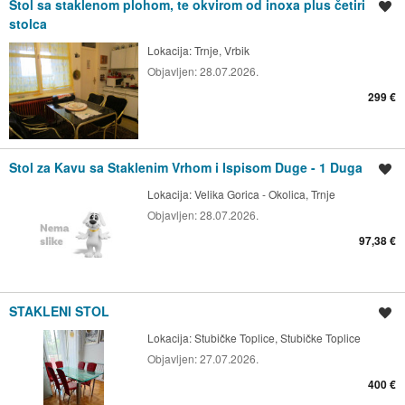
Stol sa staklenom plohom, te okvirom od inoxa plus četiri
Spremi oglas
stolca
Lokacija:
Trnje, Vrbik
Objavljen:
28.07.2026.
299 €
Stol za Kavu sa Staklenim Vrhom i Ispisom Duge - 1 Duga
Spremi oglas
Lokacija:
Velika Gorica - Okolica, Trnje
Objavljen:
28.07.2026.
97,38 €
STAKLENI STOL
Spremi oglas
Lokacija:
Stubičke Toplice, Stubičke Toplice
Objavljen:
27.07.2026.
400 €