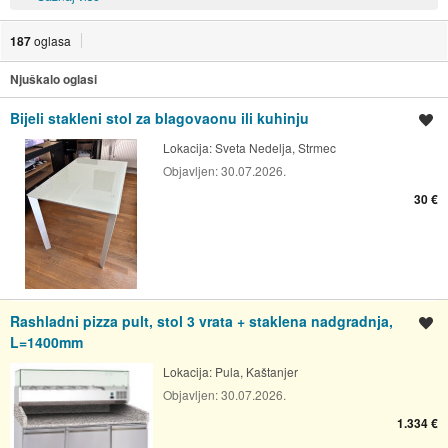
187
oglasa
Njuškalo oglasi
Bijeli stakleni stol za blagovaonu ili kuhinju
Spremi oglas
Lokacija:
Sveta Nedelja, Strmec
Objavljen:
30.07.2026.
30 €
Rashladni pizza pult, stol 3 vrata + staklena nadgradnja,
Spremi oglas
L=1400mm
Lokacija:
Pula, Kaštanjer
Objavljen:
30.07.2026.
1.334 €