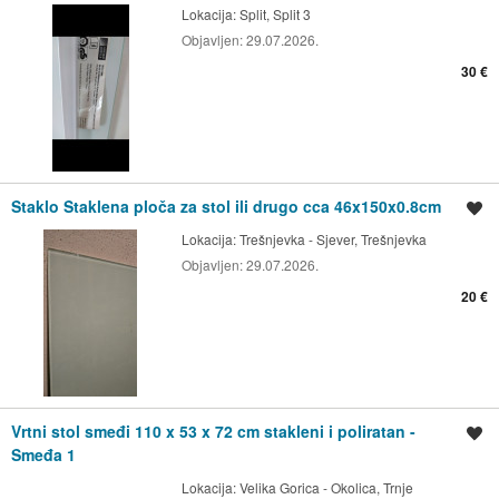
Lokacija:
Split, Split 3
Objavljen:
29.07.2026.
30 €
Staklo Staklena ploča za stol ili drugo cca 46x150x0.8cm
Spremi oglas
Lokacija:
Trešnjevka - Sjever, Trešnjevka
Objavljen:
29.07.2026.
20 €
Vrtni stol smeđi 110 x 53 x 72 cm stakleni i poliratan -
Spremi oglas
Smeđa 1
Lokacija:
Velika Gorica - Okolica, Trnje