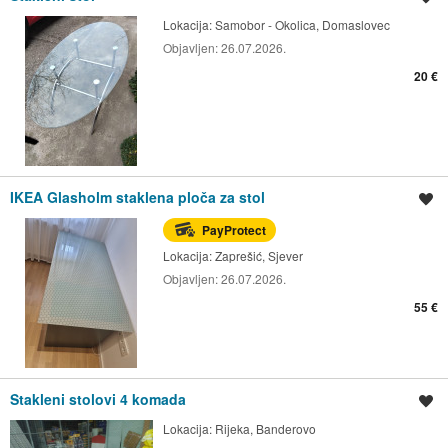
Lokacija:
Samobor - Okolica, Domaslovec
Objavljen:
26.07.2026.
20 €
IKEA Glasholm staklena ploča za stol
Spremi oglas
PayProtect
Lokacija:
Zaprešić, Sjever
Objavljen:
26.07.2026.
55 €
Stakleni stolovi 4 komada
Spremi oglas
Lokacija:
Rijeka, Banderovo