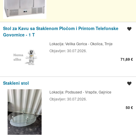
Stol za Kavu sa Staklenom Pločom i Printom Telefonske
Spremi oglas
Govornice - 1 T
Lokacija:
Velika Gorica - Okolica, Trnje
Objavljen:
30.07.2026.
71,69 €
Stakleni stol
Spremi oglas
Lokacija:
Podsused - Vrapče, Gajnice
Objavljen:
30.07.2026.
50 €