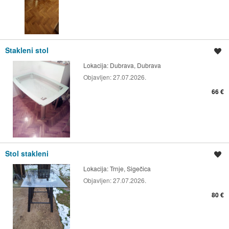
Stakleni stol
Spremi oglas
Lokacija:
Dubrava, Dubrava
Objavljen:
27.07.2026.
66 €
Stol stakleni
Spremi oglas
Lokacija:
Trnje, Sigečica
Objavljen:
27.07.2026.
80 €