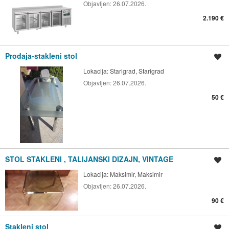
Objavljen:
26.07.2026.
2.190 €
Prodaja-stakleni stol
Spremi oglas
Lokacija:
Starigrad, Starigrad
Objavljen:
26.07.2026.
50 €
STOL STAKLENI , TALIJANSKI DIZAJN, VINTAGE
Spremi oglas
Lokacija:
Maksimir, Maksimir
Objavljen:
26.07.2026.
90 €
Stakleni stol
Spremi oglas