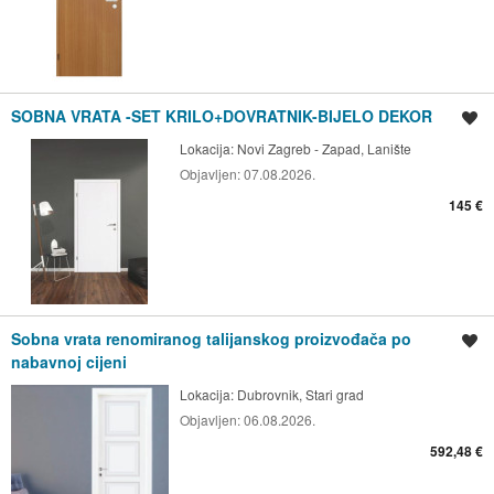
SOBNA VRATA -SET KRILO+DOVRATNIK-BIJELO DEKOR
Spremi oglas
Lokacija:
Novi Zagreb - Zapad, Lanište
Objavljen:
07.08.2026.
145 €
Sobna vrata renomiranog talijanskog proizvođača po
Spremi oglas
nabavnoj cijeni
Lokacija:
Dubrovnik, Stari grad
Objavljen:
06.08.2026.
592,48 €