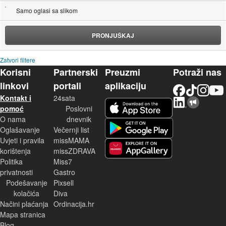
Samo oglasi sa slikom
PRONJUŠKAJ
Zatvori filtere
Korisni
Partnerski
Preuzmi
Potraži nas
linkovi
portali
aplikaciju
Facebook
TikTok
Instagram
YouTu
Kontakt i
24sata
LinkedIn
Njuškalo blog
iOS aplikacija
pomoć
Poslovni
O nama
dnevnik
Android aplikacija
Oglašavanje
Večernji list
Uvjeti i pravila
missMAMA
korištenja
missZDRAVA
Huawei aplikacija
Politika
Miss7
privatnosti
Gastro
Podešavanje
Pixsell
kolačića
Diva
Načini plaćanja
Ordinacija.hr
Mapa stranica
Blog