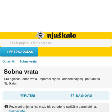
Hrana i piće
Turistički smještaj
Poslovi
Njuškalo naslovnica
PREDAJ OGLAS
Oglasnik
Sobna vrata
Sobna vrata
443 oglasa: Sobna vrata. Usporedi cijene i odaberi najbolju ponudu na
Njuškalu!
FILTERI
SORTIRAJ
NAJNOVIJI
Pozicioniranje na listi može biti određeno različitim parametrima.
Saznaj više