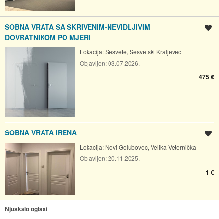
SOBNA VRATA SA SKRIVENIM-NEVIDLJIVIM
Spremi oglas
DOVRATNIKOM PO MJERI
Lokacija:
Sesvete, Sesvetski Kraljevec
Objavljen:
03.07.2026.
475 €
SOBNA VRATA IRENA
Spremi oglas
Lokacija:
Novi Golubovec, Velika Veternička
Objavljen:
20.11.2025.
1 €
Njuškalo oglasi