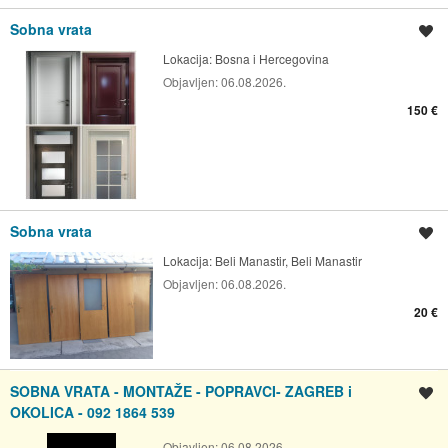
Sobna vrata
Spremi oglas
Lokacija:
Bosna i Hercegovina
Objavljen:
06.08.2026.
150 €
Sobna vrata
Spremi oglas
Lokacija:
Beli Manastir, Beli Manastir
Objavljen:
06.08.2026.
20 €
SOBNA VRATA - MONTAŽE - POPRAVCI- ZAGREB i
Spremi oglas
OKOLICA - 092 1864 539
Objavljen:
06.08.2026.