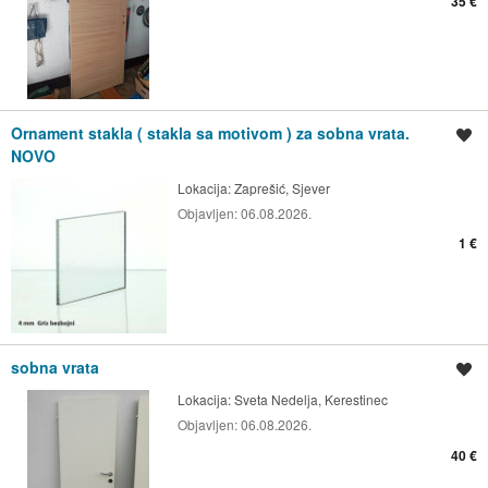
35 €
Ornament stakla ( stakla sa motivom ) za sobna vrata.
Spremi oglas
NOVO
Lokacija:
Zaprešić, Sjever
Objavljen:
06.08.2026.
1 €
sobna vrata
Spremi oglas
Lokacija:
Sveta Nedelja, Kerestinec
Objavljen:
06.08.2026.
40 €