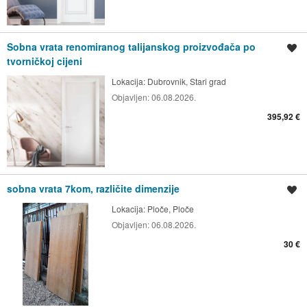
Sobna vrata renomiranog talijanskog proizvođača po
Spremi oglas
tvorničkoj cijeni
Lokacija:
Dubrovnik, Stari grad
Objavljen:
06.08.2026.
395,92 €
sobna vrata 7kom, različite dimenzije
Spremi oglas
Lokacija:
Ploče, Ploče
Objavljen:
06.08.2026.
30 €