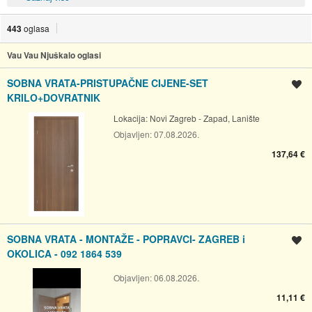
443
oglasa
Vau Vau Njuškalo oglasi
SOBNA VRATA-PRISTUPAČNE CIJENE-SET
Spremi oglas
KRILO+DOVRATNIK
Lokacija:
Novi Zagreb - Zapad, Lanište
Objavljen:
07.08.2026.
137,64 €
SOBNA VRATA - MONTAŽE - POPRAVCI- ZAGREB i
Spremi oglas
OKOLICA - 092 1864 539
Objavljen:
06.08.2026.
11,11 €