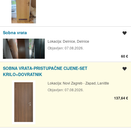
Sobna vrata
Spremi oglas
Lokacija:
Delnice, Delnice
Objavljen:
07.08.2026.
60 €
SOBNA VRATA-PRISTUPAČNE CIJENE-SET
Spremi oglas
KRILO+DOVRATNIK
Lokacija:
Novi Zagreb - Zapad, Lanište
Objavljen:
07.08.2026.
137,64 €