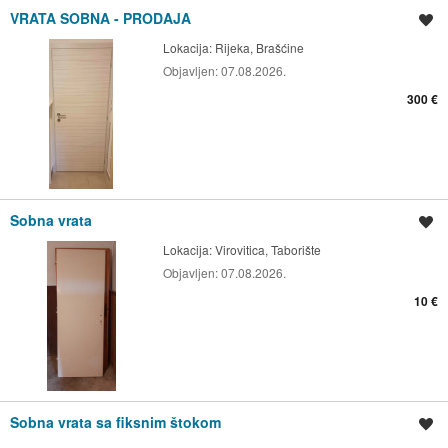
VRATA SOBNA - PRODAJA
Spremi oglas
Lokacija:
Rijeka, Brašćine
Objavljen:
07.08.2026.
300 €
Sobna vrata
Spremi oglas
Lokacija:
Virovitica, Taborište
Objavljen:
07.08.2026.
10 €
Sobna vrata sa fiksnim štokom
Spremi oglas