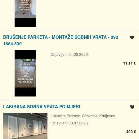
BRUŠENJE PARKETA - MONTAŽE SOBNIH VRATA - 092
Spremi oglas
1864 539
Objavljen:
04.08.2026.
11,11 €
LAKIRANA SOBNA VRATA PO MJERI
Spremi oglas
Lokacija:
Sesvete, Sesvetski Kraljevec
Objavljen:
03.07.2026.
400 €