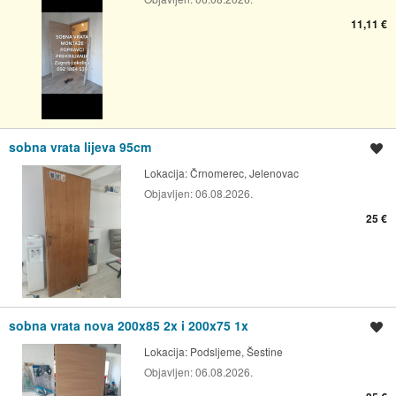
11,11 €
sobna vrata lijeva 95cm
Spremi oglas
Lokacija:
Črnomerec, Jelenovac
Objavljen:
06.08.2026.
25 €
sobna vrata nova 200x85 2x i 200x75 1x
Spremi oglas
Lokacija:
Podsljeme, Šestine
Objavljen:
06.08.2026.