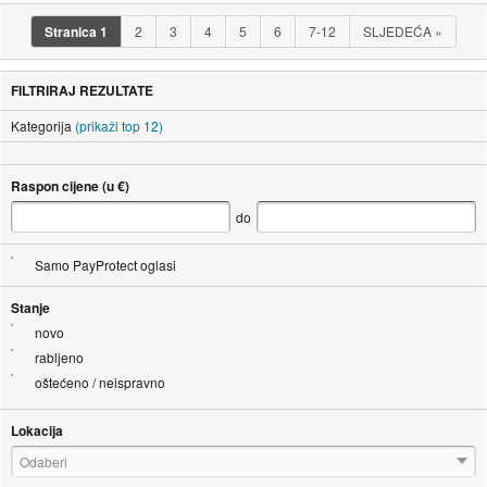
Stranica
1
2
3
4
5
6
7-12
SLJEDEĆA
»
FILTRIRAJ REZULTATE
Kategorija
(prikaži top 12)
Raspon cijene (u €)
do
Samo PayProtect oglasi
Stanje
novo
rabljeno
oštećeno / neispravno
Lokacija
Odaberi