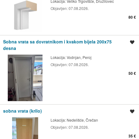
Lokacija:
Veliko Trgovišće, Družilovec
Objavljen:
07.08.2026.
80 €
Sobna vrata sa dovratnikom i kvakom bijela 200x75
Spremi oglas
desna
Lokacija:
Vodnjan, Peroj
Objavljen:
07.08.2026.
50 €
sobna vrata (krilo)
Spremi oglas
Lokacija:
Nedelišće, Črečan
Objavljen:
07.08.2026.
35 €