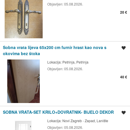
Objavljen:
05.08.2026.
20 €
Sobna vrata lijeva 65x200 cm furnir hrast kao nova s
Spremi oglas
okovima bez štoka
Lokacija:
Petrinja, Petrinja
Objavljen:
05.08.2026.
40 €
SOBNA VRATA-SET KRILO+DOVRATNIK- BIJELO DEKOR
Spremi oglas
Lokacija:
Novi Zagreb - Zapad, Lanište
Objavljen:
05.08.2026.