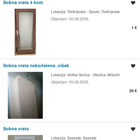
Sobna vrata 4 kom
Spremi oglas
Lokacija:
Trešnjevka - Sjever, Trešnjevka
Objavljen:
05.08.2026.
1 €
Sobna vrata nekoristena ,višak
Spremi oglas
Lokacija:
Velika Gorica - Okolica, Mraclin
Objavljen:
05.08.2026.
20 €
Sobna vrata
Spremi oglas
Lokacija:
Sesvete, Sesvete