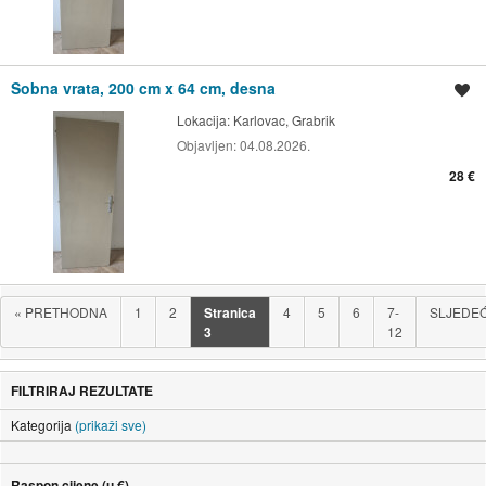
Sobna vrata, 200 cm x 64 cm, desna
Spremi oglas
Lokacija:
Karlovac, Grabrik
Objavljen:
04.08.2026.
28 €
«
PRETHODNA
1
2
Stranica
4
5
6
7-
SLJEDE
3
12
FILTRIRAJ REZULTATE
Kategorija
(prikaži sve)
Raspon cijene (u €)