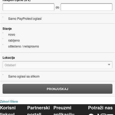
do
Samo PayProtect oglasi
Stanje
novo
rabljeno
oštećeno / neispravno
Lokacija
Odaberi
Samo oglasi sa slikom
PRONJUŠKAJ
Zatvori filtere
Korisni
Partnerski
Preuzmi
Potraži nas
linkovi
portali
aplikaciju
Facebook
TikTok
Instagram
YouTu