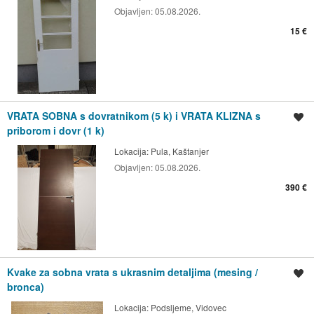
Objavljen:
05.08.2026.
15 €
VRATA SOBNA s dovratnikom (5 k) i VRATA KLIZNA s
Spremi oglas
priborom i dovr (1 k)
Lokacija:
Pula, Kaštanjer
Objavljen:
05.08.2026.
390 €
Kvake za sobna vrata s ukrasnim detaljima (mesing /
Spremi oglas
bronca)
Lokacija:
Podsljeme, Vidovec