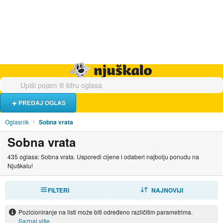
Hrana i piće
Turistički smještaj
Poslovi
Njuškalo naslovnica
PREDAJ OGLAS
Oglasnik
Sobna vrata
Sobna vrata
435 oglasa: Sobna vrata. Usporedi cijene i odaberi najbolju ponudu na
Njuškalu!
FILTERI
SORTIRAJ
NAJNOVIJI
Pozicioniranje na listi može biti određeno različitim parametrima.
Saznaj više