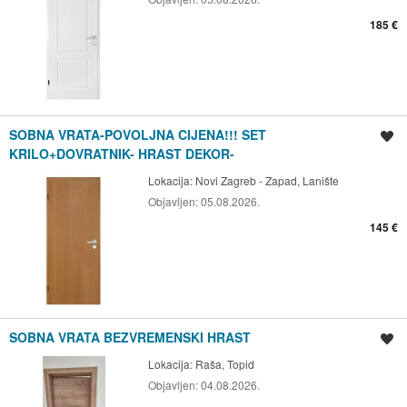
185 €
SOBNA VRATA-POVOLJNA CIJENA!!! SET
Spremi oglas
KRILO+DOVRATNIK- HRAST DEKOR-
Lokacija:
Novi Zagreb - Zapad, Lanište
Objavljen:
05.08.2026.
145 €
SOBNA VRATA BEZVREMENSKI HRAST
Spremi oglas
Lokacija:
Raša, Topid
Objavljen:
04.08.2026.