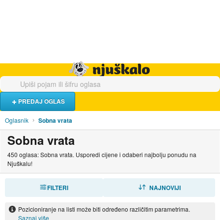
Hrana i piće
Turistički smještaj
Poslovi
Njuškalo naslovnica
PREDAJ OGLAS
Oglasnik
Sobna vrata
Sobna vrata
450 oglasa: Sobna vrata. Usporedi cijene i odaberi najbolju ponudu na
Njuškalu!
FILTERI
SORTIRAJ
NAJNOVIJI
Pozicioniranje na listi može biti određeno različitim parametrima.
Saznaj više