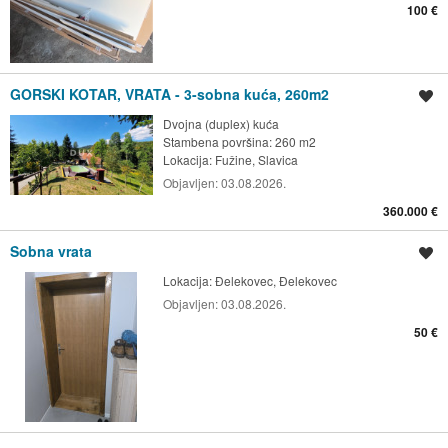
100 €
GORSKI KOTAR, VRATA - 3-sobna kuća, 260m2
Spremi oglas
Dvojna (duplex) kuća
Stambena površina: 260 m2
Lokacija:
Fužine, Slavica
Objavljen:
03.08.2026.
360.000 €
Sobna vrata
Spremi oglas
Lokacija:
Đelekovec, Đelekovec
Objavljen:
03.08.2026.
50 €