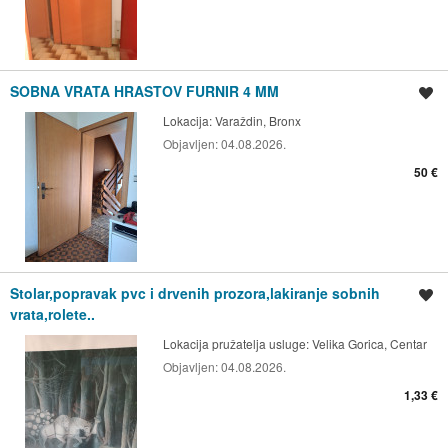
SOBNA VRATA HRASTOV FURNIR 4 MM
Spremi oglas
Lokacija:
Varaždin, Bronx
Objavljen:
04.08.2026.
50 €
Stolar,popravak pvc i drvenih prozora,lakiranje sobnih
Spremi oglas
vrata,rolete..
Lokacija pružatelja usluge:
Velika Gorica, Centar
Objavljen:
04.08.2026.
1,33 €