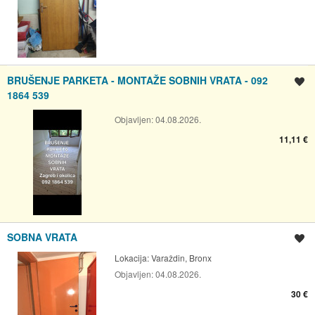
BRUŠENJE PARKETA - MONTAŽE SOBNIH VRATA - 092
Spremi oglas
1864 539
Objavljen:
04.08.2026.
11,11 €
SOBNA VRATA
Spremi oglas
Lokacija:
Varaždin, Bronx
Objavljen:
04.08.2026.
30 €