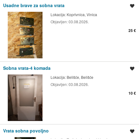
Usadne brave za sobna vrata
Spremi oglas
Lokacija:
Koprivnica, Vinica
Objavljen:
03.08.2026.
25 €
Sobna vrata-4 komada
Spremi oglas
Lokacija:
Belišće, Belišće
Objavljen:
03.08.2026.
10 €
Vrata sobna povoljno
Spremi oglas