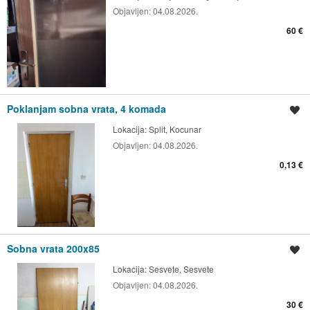
Objavljen:
04.08.2026.
60 €
Poklanjam sobna vrata, 4 komada
Spremi oglas
Lokacija:
Split, Kocunar
Objavljen:
04.08.2026.
0,13 €
Sobna vrata 200x85
Spremi oglas
Lokacija:
Sesvete, Sesvete
Objavljen:
04.08.2026.
30 €