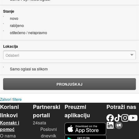
Stanje
novo
rabljeno
oštećeno / neispravno
Lokacija
Odaberi
Samo oglasi sa slikom
PRONJUŠKAJ
Zatvori filtere
Korisni
Partnerski
Preuzmi
Potraži nas
linkovi
portali
aplikaciju
Facebook
TikTok
Instagram
YouTu
Kontakt i
24sata
LinkedIn
Njuškalo blog
iOS aplikacija
pomoć
Poslovni
O nama
dnevnik
Android aplikacija