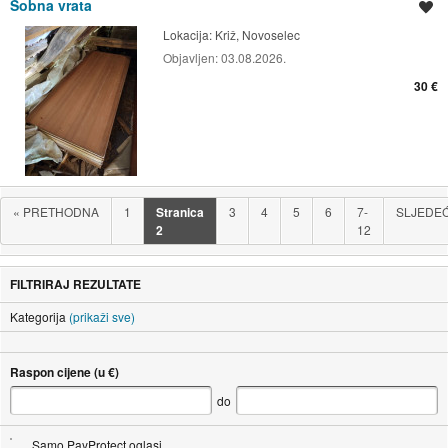
Sobna vrata
Spremi oglas
Lokacija:
Križ, Novoselec
Objavljen:
03.08.2026.
30 €
«
PRETHODNA
1
Stranica
3
4
5
6
7-
SLJEDE
2
12
FILTRIRAJ REZULTATE
Kategorija
(prikaži sve)
Raspon cijene (u €)
do
Samo PayProtect oglasi