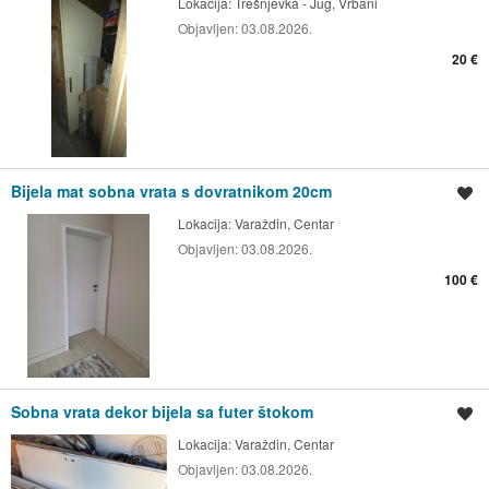
Lokacija:
Trešnjevka - Jug, Vrbani
Objavljen:
03.08.2026.
20 €
Bijela mat sobna vrata s dovratnikom 20cm
Spremi oglas
Lokacija:
Varaždin, Centar
Objavljen:
03.08.2026.
100 €
Sobna vrata dekor bijela sa futer štokom
Spremi oglas
Lokacija:
Varaždin, Centar
Objavljen:
03.08.2026.