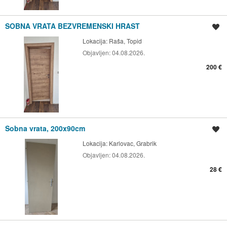
SOBNA VRATA BEZVREMENSKI HRAST
Spremi oglas
Lokacija:
Raša, Topid
Objavljen:
04.08.2026.
200 €
Sobna vrata, 200x90cm
Spremi oglas
Lokacija:
Karlovac, Grabrik
Objavljen:
04.08.2026.
28 €