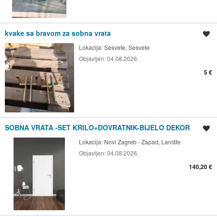
kvake sa bravom za sobna vrata
Spremi oglas
Lokacija:
Sesvete, Sesvete
Objavljen:
04.08.2026.
5 €
SOBNA VRATA -SET KRILO+DOVRATNIK-BIJELO DEKOR
Spremi oglas
Lokacija:
Novi Zagreb - Zapad, Lanište
Objavljen:
04.08.2026.
140,20 €