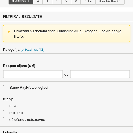
Stranica
1
2
3
4
5
6
7-12
SLJEDEĆA
»
FILTRIRAJ REZULTATE
Prikazani su dodatni filteri. Odaberite drugu kategoriju za drugačije
filtere.
Kategorija
(prikaži top 12)
Raspon cijene (u €)
do
Samo PayProtect oglasi
Stanje
novo
rabljeno
oštećeno / neispravno
Lokacija