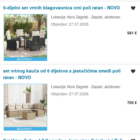
5-dijelni set vrtnih blagovaonica crni poli ratan - NOVO
Spremi oglas
Lokacija:
Novi Zagreb - Zapad, Ježdovec
Objavljen:
27.07.2026.
581 €
set vrtnog kauča od 6 dijelova s jastučićima smeđi poli
Spremi oglas
ratan - NOVO
Lokacija:
Novi Zagreb - Zapad, Ježdovec
Objavljen:
27.07.2026.
705 €