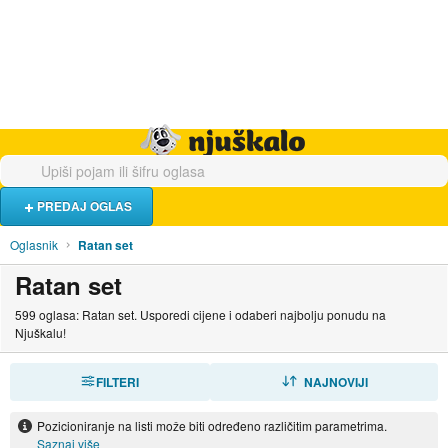
Hrana i piće
Turistički smještaj
Poslovi
Njuškalo naslovnica
PREDAJ OGLAS
Oglasnik
Ratan set
Ratan set
599 oglasa: Ratan set. Usporedi cijene i odaberi najbolju ponudu na
Njuškalu!
FILTERI
SORTIRAJ
NAJNOVIJI
Pozicioniranje na listi može biti određeno različitim parametrima.
Saznaj više