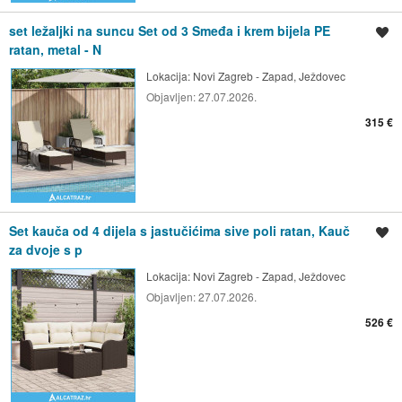
set ležaljki na suncu Set od 3 Smeđa i krem bijela PE
Spremi oglas
ratan, metal - N
Lokacija:
Novi Zagreb - Zapad, Ježdovec
Objavljen:
27.07.2026.
315 €
Set kauča od 4 dijela s jastučićima sive poli ratan, Kauč
Spremi oglas
za dvoje s p
Lokacija:
Novi Zagreb - Zapad, Ježdovec
Objavljen:
27.07.2026.
526 €