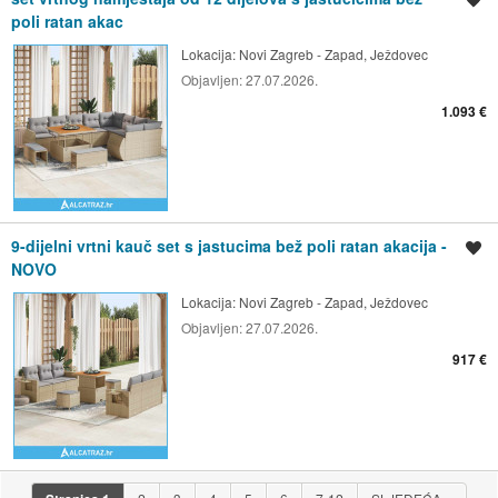
poli ratan akac
Lokacija:
Novi Zagreb - Zapad, Ježdovec
Objavljen:
27.07.2026.
1.093 €
9-dijelni vrtni kauč set s jastucima bež poli ratan akacija -
Spremi oglas
NOVO
Lokacija:
Novi Zagreb - Zapad, Ježdovec
Objavljen:
27.07.2026.
917 €