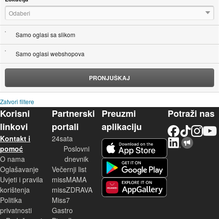
Odaberi
Samo oglasi sa slikom
Samo oglasi webshopova
PRONJUŠKAJ
Zatvori filtere
Korisni
Partnerski
Preuzmi
Potraži nas
linkovi
portali
aplikaciju
Facebook
TikTok
Instagram
YouTu
Kontakt i
24sata
LinkedIn
Njuškalo blog
iOS aplikacija
pomoć
Poslovni
O nama
dnevnik
Android aplikacija
Oglašavanje
Večernji list
Uvjeti i pravila
missMAMA
korištenja
missZDRAVA
Huawei aplikacija
Politika
Miss7
privatnosti
Gastro