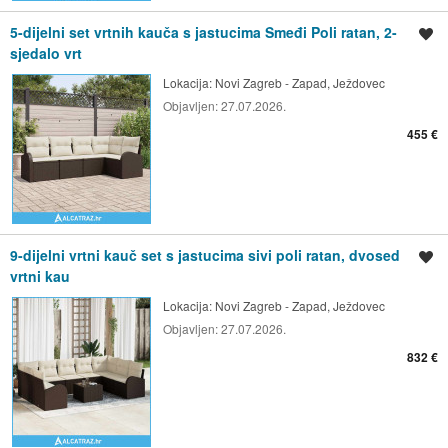
5-dijelni set vrtnih kauča s jastucima Smeđi Poli ratan, 2-
Spremi oglas
sjedalo vrt
Lokacija:
Novi Zagreb - Zapad, Ježdovec
Objavljen:
27.07.2026.
455 €
9-dijelni vrtni kauč set s jastucima sivi poli ratan, dvosed
Spremi oglas
vrtni kau
Lokacija:
Novi Zagreb - Zapad, Ježdovec
Objavljen:
27.07.2026.
832 €