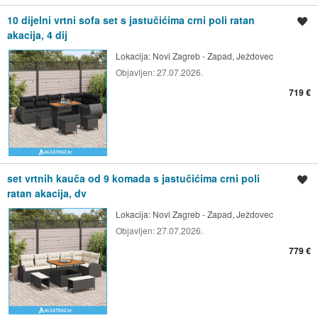
10 dijelni vrtni sofa set s jastučićima crni poli ratan
Spremi oglas
akacija, 4 dij
Lokacija:
Novi Zagreb - Zapad, Ježdovec
Objavljen:
27.07.2026.
719 €
set vrtnih kauča od 9 komada s jastučićima crni poli
Spremi oglas
ratan akacija, dv
Lokacija:
Novi Zagreb - Zapad, Ježdovec
Objavljen:
27.07.2026.
779 €