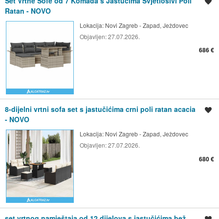
Set Vrtne Sofe od 7 Komada s Jastucima Svjetlosivi Poli
Spremi oglas
Ratan - NOVO
Lokacija:
Novi Zagreb - Zapad, Ježdovec
Objavljen:
27.07.2026.
686 €
8-dijelni vrtni sofa set s jastučićima crni poli ratan acacia
Spremi oglas
- NOVO
Lokacija:
Novi Zagreb - Zapad, Ježdovec
Objavljen:
27.07.2026.
680 €
set vrtnog namještaja od 12 dijelova s jastučićima bež
Spremi oglas