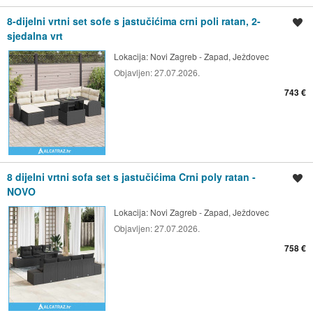
8-dijelni vrtni set sofe s jastučićima crni poli ratan, 2-
Spremi oglas
sjedalna vrt
Lokacija:
Novi Zagreb - Zapad, Ježdovec
Objavljen:
27.07.2026.
743 €
8 dijelni vrtni sofa set s jastučićima Crni poly ratan -
Spremi oglas
NOVO
Lokacija:
Novi Zagreb - Zapad, Ježdovec
Objavljen:
27.07.2026.
758 €