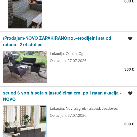
600 €
❕️Prodajem-NOVO ZAPAKIRANO❕️1x5-erodijelni set od
Spremi oglas
ratana i 2x4 stolice
Lokacija:
Ogulin, Ogulin
Objavljen:
27.07.2026.
300 €
set od 6 vrtnih sofa s jastučićima crni poli ratan akacija -
Spremi oglas
NOVO
Lokacija:
Novi Zagreb - Zapad, Ježdovec
Objavljen:
27.07.2026.
638 €