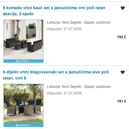
9 komada vrtni kauč set s jastučićima crni poli ratan
Spremi oglas
akacija, 2-sjedn
Lokacija:
Novi Zagreb - Zapad, Ježdovec
Objavljen:
27.07.2026.
785 €
5-dijelni vrtni blagovaonski set s jastučićima sive poli
Spremi oglas
ratan, crni b
Lokacija:
Novi Zagreb - Zapad, Ježdovec
Objavljen:
27.07.2026.
791 €