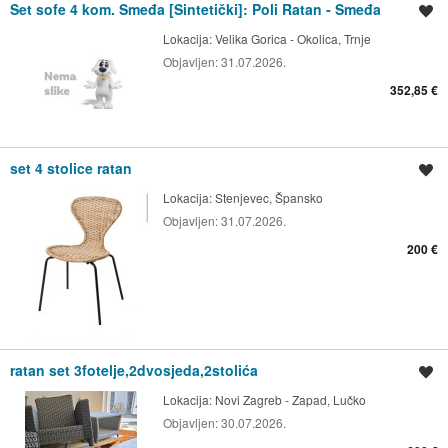
Set sofe 4 kom. Smeđa [Sintetički]: Poli Ratan - Smeđa
Spremi oglas
Lokacija:
Velika Gorica - Okolica, Trnje
Objavljen:
31.07.2026.
352,85 €
set 4 stolice ratan
Spremi oglas
Lokacija:
Stenjevec, Špansko
Objavljen:
31.07.2026.
200 €
ratan set 3fotelje,2dvosjeda,2stolića
Spremi oglas
Lokacija:
Novi Zagreb - Zapad, Lučko
Objavljen:
30.07.2026.