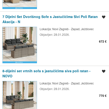
7 Dijelni Set Dvorišnog Sofe s Jastučićima Sivi Poli Ratan
Spremi oglas
Akacija - N
Lokacija:
Novi Zagreb - Zapad, Ježdovec
Objavljen:
28.01.2026.
672 €
8-dijelni set vrtnih sofa s jastučićima siva poli ratan -
Spremi oglas
NOVO
Lokacija:
Novi Zagreb - Zapad, Ježdovec
Objavljen:
28.01.2026.
770 €