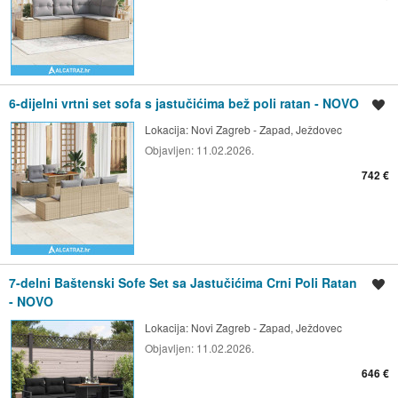
6-dijelni vrtni set sofa s jastučićima bež poli ratan - NOVO
Spremi oglas
Lokacija:
Novi Zagreb - Zapad, Ježdovec
Objavljen:
11.02.2026.
742 €
7-delni Baštenski Sofe Set sa Jastučićima Crni Poli Ratan
Spremi oglas
- NOVO
Lokacija:
Novi Zagreb - Zapad, Ježdovec
Objavljen:
11.02.2026.
646 €