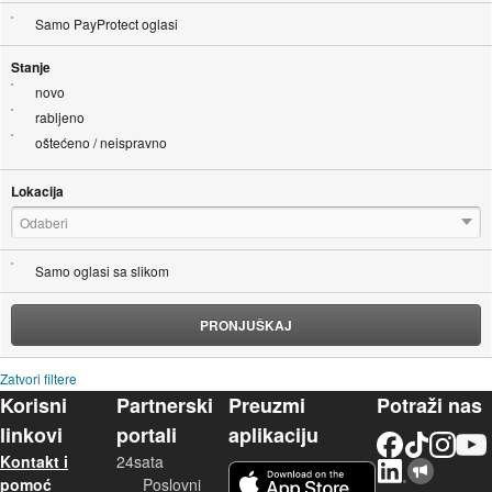
Samo PayProtect oglasi
Stanje
novo
rabljeno
oštećeno / neispravno
Lokacija
Odaberi
Samo oglasi sa slikom
PRONJUŠKAJ
Zatvori filtere
Korisni
Partnerski
Preuzmi
Potraži nas
linkovi
portali
aplikaciju
Facebook
TikTok
Instagram
YouTu
Kontakt i
24sata
LinkedIn
Njuškalo blog
iOS aplikacija
pomoć
Poslovni