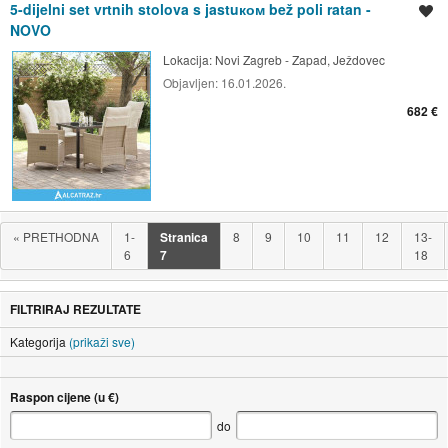
5-dijelni set vrtnih stolova s jastuком bež poli ratan -
Spremi oglas
NOVO
Lokacija:
Novi Zagreb - Zapad, Ježdovec
Objavljen:
16.01.2026.
682 €
«
PRETHODNA
1-
Stranica
8
9
10
11
12
13-
6
7
18
FILTRIRAJ REZULTATE
Kategorija
(prikaži sve)
Raspon cijene (u €)
do