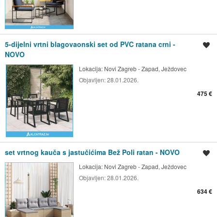
5-dijelni vrtni blagovaonski set od PVC ratana crni -
Spremi oglas
NOVO
Lokacija:
Novi Zagreb - Zapad, Ježdovec
Objavljen:
28.01.2026.
475 €
set vrtnog kauča s jastučićima Bež Poli ratan - NOVO
Spremi oglas
Lokacija:
Novi Zagreb - Zapad, Ježdovec
Objavljen:
28.01.2026.
634 €