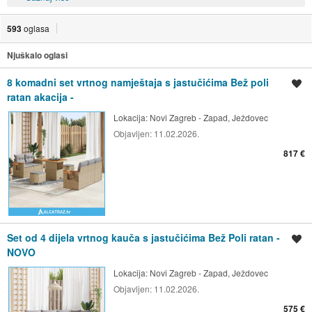
593
oglasa
Njuškalo oglasi
8 komadni set vrtnog namještaja s jastučićima Bež poli
Spremi oglas
ratan akacija -
Lokacija:
Novi Zagreb - Zapad, Ježdovec
Objavljen:
11.02.2026.
817 €
Set od 4 dijela vrtnog kauča s jastučićima Bež Poli ratan -
Spremi oglas
NOVO
Lokacija:
Novi Zagreb - Zapad, Ježdovec
Objavljen:
11.02.2026.
575 €