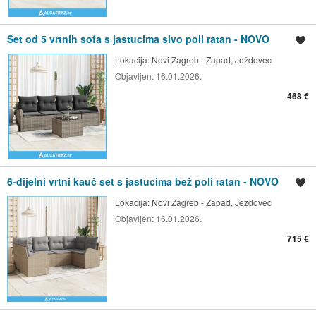
Set od 5 vrtnih sofa s jastucima sivo poli ratan - NOVO
Spremi oglas
Lokacija:
Novi Zagreb - Zapad, Ježdovec
Objavljen:
16.01.2026.
468 €
6-dijelni vrtni kauč set s jastucima bež poli ratan - NOVO
Spremi oglas
Lokacija:
Novi Zagreb - Zapad, Ježdovec
Objavljen:
16.01.2026.
715 €