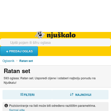
Hrana i piće
Turistički smještaj
Poslovi
Njuškalo naslovnica
PREDAJ OGLAS
Oglasnik
Ratan set
Ratan set
593 oglasa: Ratan set. Usporedi cijene i odaberi najbolju ponudu na
Njuškalu!
FILTERI
SORTIRAJ
NAJNOVIJI
Pozicioniranje na listi može biti određeno različitim parametrima.
Saznaj više