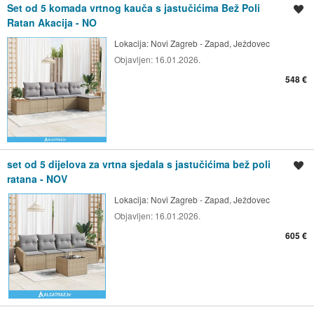
Set od 5 komada vrtnog kauča s jastučićima Bež Poli
Spremi oglas
Ratan Akacija - NO
Lokacija:
Novi Zagreb - Zapad, Ježdovec
Objavljen:
16.01.2026.
548 €
set od 5 dijelova za vrtna sjedala s jastučićima bež poli
Spremi oglas
ratana - NOV
Lokacija:
Novi Zagreb - Zapad, Ježdovec
Objavljen:
16.01.2026.
605 €