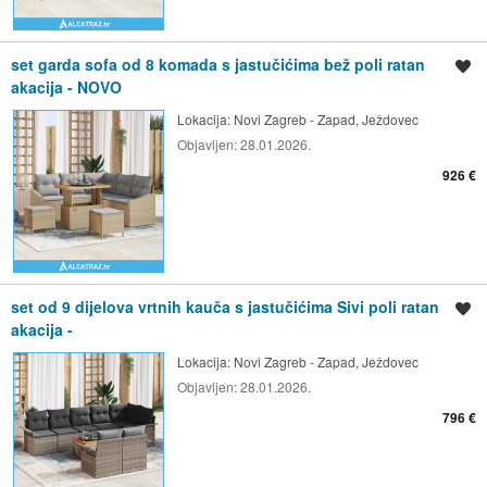
set garda sofa od 8 komada s jastučićima bež poli ratan
Spremi oglas
akacija - NOVO
Lokacija:
Novi Zagreb - Zapad, Ježdovec
Objavljen:
28.01.2026.
926 €
set od 9 dijelova vrtnih kauča s jastučićima Sivi poli ratan
Spremi oglas
akacija -
Lokacija:
Novi Zagreb - Zapad, Ježdovec
Objavljen:
28.01.2026.
796 €