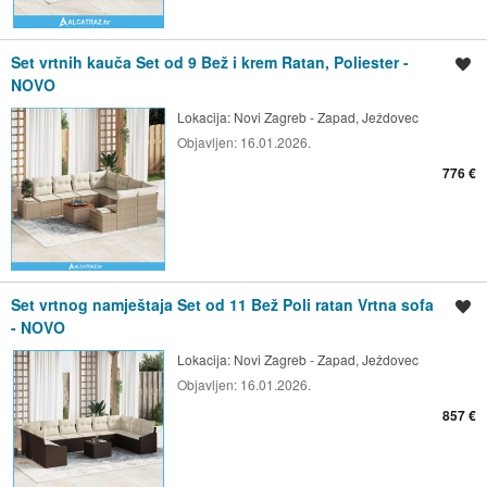
Set vrtnih kauča Set od 9 Bež i krem Ratan, Poliester -
Spremi oglas
NOVO
Lokacija:
Novi Zagreb - Zapad, Ježdovec
Objavljen:
16.01.2026.
776 €
Set vrtnog namještaja Set od 11 Bež Poli ratan Vrtna sofa
Spremi oglas
- NOVO
Lokacija:
Novi Zagreb - Zapad, Ježdovec
Objavljen:
16.01.2026.
857 €