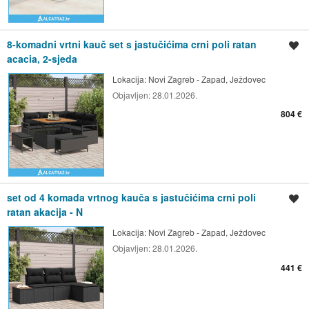
8-komadni vrtni kauč set s jastučićima crni poli ratan
Spremi oglas
acacia, 2-sjeda
Lokacija:
Novi Zagreb - Zapad, Ježdovec
Objavljen:
28.01.2026.
804 €
set od 4 komada vrtnog kauča s jastučićima crni poli
Spremi oglas
ratan akacija - N
Lokacija:
Novi Zagreb - Zapad, Ježdovec
Objavljen:
28.01.2026.
441 €