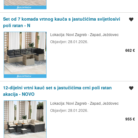
Set od 7 komada vrtnog kauča s jastučićima svijetlosivi
Spremi oglas
poli ratan - N
Lokacija:
Novi Zagreb - Zapad, Ježdovec
Objavljen:
28.01.2026.
662 €
12-dijelni vrtni kauč set s jastučićima crni poli ratan
Spremi oglas
akacija - NOVO
Lokacija:
Novi Zagreb - Zapad, Ježdovec
Objavljen:
28.01.2026.
955 €