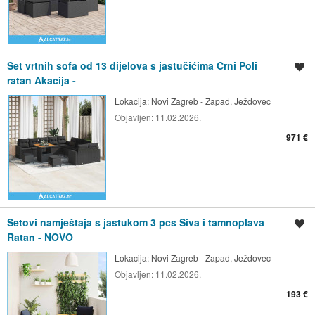
Set vrtnih sofa od 13 dijelova s jastučićima Crni Poli
Spremi oglas
ratan Akacija -
Lokacija:
Novi Zagreb - Zapad, Ježdovec
Objavljen:
11.02.2026.
971 €
Setovi namještaja s jastukom 3 pcs Siva i tamnoplava
Spremi oglas
Ratan - NOVO
Lokacija:
Novi Zagreb - Zapad, Ježdovec
Objavljen:
11.02.2026.
193 €