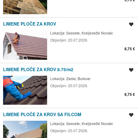
LIMENE PLOČE ZA KROV
Spremi oglas
Lokacija:
Sesvete, Kraljevečki Novaki
Objavljen:
20.07.2026.
8,75 €
LIMENE PLOČE ZA KROV 8.75/m2
Spremi oglas
Lokacija:
Zadar, Bulevar
Objavljen:
20.07.2026.
8,75 €
LIMENE PLOČE ZA KROV SA FILCOM
Spremi oglas
Lokacija:
Sesvete, Kraljevečki Novaki
Objavljen:
20.07.2026.