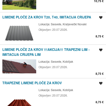
10,75 €
LIMENE PLOČE ZA KROV T20, T40, IMITACIJA CRIJEPA
Spremi oglas
Lokacija:
Sesvete, Kraljevečki Novaki
Objavljen:
20.07.2026.
8,75 €
LIMENE PLOČE ZA KROV !!!AKCIJA!!! TRAPEZNI LIM -
Spremi oglas
IMITACIJA CRIJEPA LIM
Lokacija:
Sesvete, Kobiljak
Objavljen:
20.07.2026.
8,75 €
TRAPEZNE LIMENE PLOČE ZA KROV
Spremi oglas
Lokacija:
Sesvete, Kobiljak
Objavljen:
20.07.2026.
8,75 €