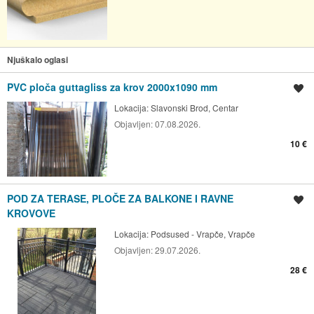
Njuškalo oglasi
PVC ploča guttagliss za krov 2000x1090 mm
Spremi oglas
Lokacija:
Slavonski Brod, Centar
Objavljen:
07.08.2026.
10 €
POD ZA TERASE, PLOČE ZA BALKONE I RAVNE
Spremi oglas
KROVOVE
Lokacija:
Podsused - Vrapče, Vrapče
Objavljen:
29.07.2026.
28 €