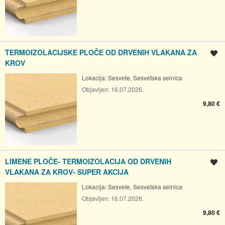
TERMOIZOLACIJSKE PLOČE OD DRVENIH VLAKANA ZA
Spremi oglas
KROV
Lokacija:
Sesvete, Sesvetska selnica
Objavljen:
16.07.2026.
9,80 €
LIMENE PLOČE- TERMOIZOLACIJA OD DRVENIH
Spremi oglas
VLAKANA ZA KROV- SUPER AKCIJA
Lokacija:
Sesvete, Sesvetska selnica
Objavljen:
16.07.2026.
9,80 €