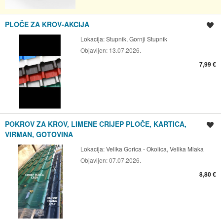
PLOČE ZA KROV-AKCIJA
Spremi oglas
Lokacija:
Stupnik, Gornji Stupnik
Objavljen:
13.07.2026.
7,99 €
POKROV ZA KROV, LIMENE CRIJEP PLOČE, KARTICA,
Spremi oglas
VIRMAN, GOTOVINA
Lokacija:
Velika Gorica - Okolica, Velika Mlaka
Objavljen:
07.07.2026.
8,80 €