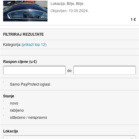
Lokacija:
Bilje, Bilje
Objavljen:
10.05.2024.
1 €
FILTRIRAJ REZULTATE
Kategorija
(prikaži top 12)
Raspon cijene (u €)
do
Samo PayProtect oglasi
Stanje
novo
rabljeno
oštećeno / neispravno
Lokacija