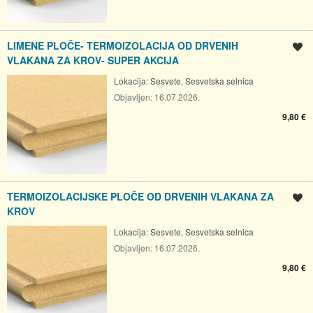
LIMENE PLOČE- TERMOIZOLACIJA OD DRVENIH
Spremi oglas
VLAKANA ZA KROV- SUPER AKCIJA
Lokacija:
Sesvete, Sesvetska selnica
Objavljen:
16.07.2026.
9,80 €
TERMOIZOLACIJSKE PLOČE OD DRVENIH VLAKANA ZA
Spremi oglas
KROV
Lokacija:
Sesvete, Sesvetska selnica
Objavljen:
16.07.2026.
9,80 €