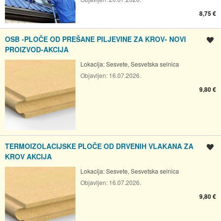
8,75 €
OSB -PLOČE OD PREŠANE PILJEVINE ZA KROV- NOVI
Spremi oglas
PROIZVOD-AKCIJA
Lokacija:
Sesvete, Sesvetska selnica
Objavljen:
16.07.2026.
9,80 €
TERMOIZOLACIJSKE PLOČE OD DRVENIH VLAKANA ZA
Spremi oglas
KROV AKCIJA
Lokacija:
Sesvete, Sesvetska selnica
Objavljen:
16.07.2026.
9,80 €