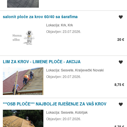
salonit ploče za krov 60/40 sa šarafima
Spremi oglas
Lokacija:
Krk, Krk
Objavljen:
23.07.2026.
20 €
LIM ZA KROV - LIMENE PLOČE - AKCIJA
Spremi oglas
Lokacija:
Sesvete, Kraljevečki Novaki
Objavljen:
20.07.2026.
8,75 €
***OSB PLOČE*** NAJBOLJE RJEŠENJE ZA VAŠ KROV
Spremi oglas
Lokacija:
Sesvete, Kobiljak
Objavljen:
20.07.2026.
5,75 €