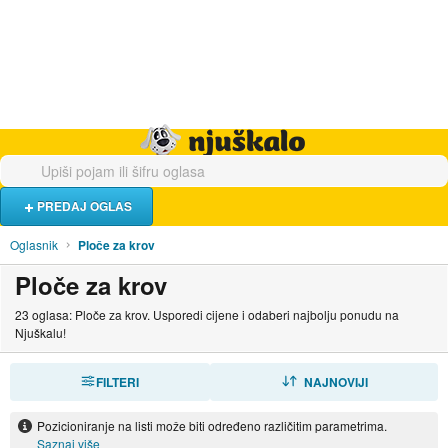
Hrana i piće
Turistički smještaj
Poslovi
Njuškalo naslovnica
PREDAJ OGLAS
Oglasnik
Ploče za krov
Ploče za krov
23 oglasa: Ploče za krov. Usporedi cijene i odaberi najbolju ponudu na
Njuškalu!
FILTERI
SORTIRAJ
NAJNOVIJI
Pozicioniranje na listi može biti određeno različitim parametrima.
Saznaj više