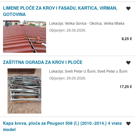
LIMENE PLOČE ZA KROV I FASADU, KARTICA, VIRMAN,
Spremi oglas
GOTOVINA
Lokacija:
Velika Gorica - Okolica, Velika Mlaka
Objavljen:
26.06.2026.
8,25 €
ZAŠTITNA OGRADA ZA KROV I PLOČE
Spremi oglas
Lokacija:
Sveti Petar U Šumi, Sveti Petar u Šumi
Objavljen:
29.05.2026.
17,25 €
Kapa krova, ploča za Peugeot 508 (I.) (2010.-2014.) 4 vrata
Spremi oglas
model