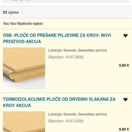
23
oglasa
Vau Vau Njuškalo oglasi
OSB -PLOČE OD PREŠANE PILJEVINE ZA KROV- NOVI
Spremi oglas
PROIZVOD-AKCIJA
Lokacija:
Sesvete, Sesvetska selnica
Objavljen:
16.07.2026.
9,80 €
TERMOIZOLACIJSKE PLOČE OD DRVENIH VLAKANA ZA
Spremi oglas
KROV AKCIJA
Lokacija:
Sesvete, Sesvetska selnica
Objavljen:
16.07.2026.
9,80 €