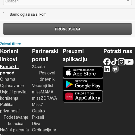
Odaberi
Samo oglasi sa slikom
PRONJUŠKAJ
Zatvori filtere
Korisni
Partnerski
Preuzmi
Potraži nas
linkovi
portali
aplikaciju
Facebook
TikTok
Instagram
YouTu
Kontakt i
24sata
LinkedIn
Njuškalo blog
iOS aplikacija
pomoć
Poslovni
O nama
dnevnik
Android aplikacija
Oglašavanje
Večernji list
Uvjeti i pravila
missMAMA
korištenja
missZDRAVA
Huawei aplikacija
Politika
Miss7
privatnosti
Gastro
Podešavanje
Pixsell
kolačića
Diva
Načini plaćanja
Ordinacija.hr