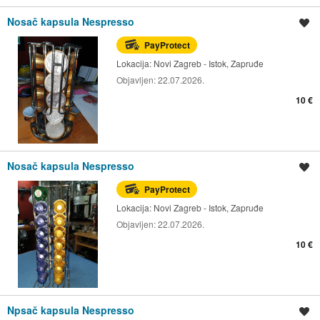
Nosač kapsula Nespresso
Spremi oglas
PayProtect
Lokacija:
Novi Zagreb - Istok, Zapruđe
Objavljen:
22.07.2026.
10 €
Nosač kapsula Nespresso
Spremi oglas
PayProtect
Lokacija:
Novi Zagreb - Istok, Zapruđe
Objavljen:
22.07.2026.
10 €
Npsač kapsula Nespresso
Spremi oglas