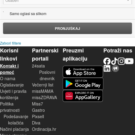
Odaberi
Samo oglasi sa slikom
PRONJUŠKAJ
Zatvori filtere
Korisni
Partnerski
Preuzmi
Potraži nas
linkovi
portali
aplikaciju
Facebook
TikTok
Instagram
YouTu
Kontakt i
24sata
LinkedIn
Njuškalo blog
iOS aplikacija
pomoć
Poslovni
O nama
dnevnik
Android aplikacija
Oglašavanje
Večernji list
Uvjeti i pravila
missMAMA
korištenja
missZDRAVA
Huawei aplikacija
Politika
Miss7
privatnosti
Gastro
Podešavanje
Pixsell
kolačića
Diva
Načini plaćanja
Ordinacija.hr