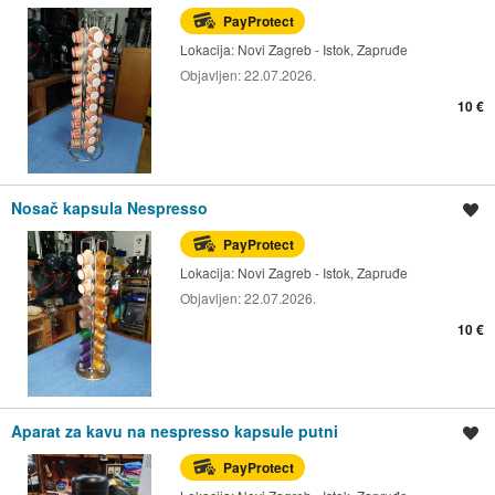
PayProtect
Lokacija:
Novi Zagreb - Istok, Zapruđe
Objavljen:
22.07.2026.
10 €
Nosač kapsula Nespresso
Spremi oglas
PayProtect
Lokacija:
Novi Zagreb - Istok, Zapruđe
Objavljen:
22.07.2026.
10 €
Aparat za kavu na nespresso kapsule putni
Spremi oglas
PayProtect