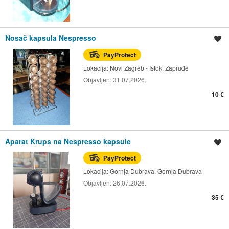
Nosač kapsula Nespresso
Spremi oglas
PayProtect
Lokacija:
Novi Zagreb - Istok, Zapruđe
Objavljen:
31.07.2026.
10 €
Aparat Krups na Nespresso kapsule
Spremi oglas
PayProtect
Lokacija:
Gornja Dubrava, Gornja Dubrava
Objavljen:
26.07.2026.
35 €