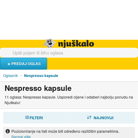
Hrana i piće
Turistički smještaj
Poslovi
Njuškalo naslovnica
PREDAJ OGLAS
Oglasnik
Nespresso kapsule
Nespresso kapsule
11 oglasa: Nespresso kapsule. Usporedi cijene i odaberi najbolju ponudu na
Njuškalu!
FILTERI
SORTIRAJ
NAJNOVIJI
Pozicioniranje na listi može biti određeno različitim parametrima.
Saznaj više