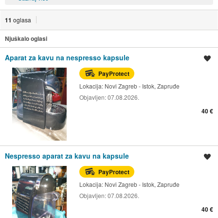
11
oglasa
Njuškalo oglasi
Aparat za kavu na nespresso kapsule
Spremi oglas
PayProtect
Lokacija:
Novi Zagreb - Istok, Zapruđe
Objavljen:
07.08.2026.
40 €
Nespresso aparat za kavu na kapsule
Spremi oglas
PayProtect
Lokacija:
Novi Zagreb - Istok, Zapruđe
Objavljen:
07.08.2026.
40 €