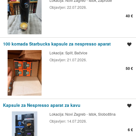
Lokacija:
Novi Zagreb - Istok, Zapruđe
Objavljen:
22.07.2026.
40 €
100 komada Starbucks kapsule za nespresso aparat
Spremi oglas
Lokacija:
Split, Bačvice
Objavljen:
21.07.2026.
50 €
Kapsule za Nespresso aparat za kavu
Spremi oglas
Lokacija:
Novi Zagreb - Istok, Sloboština
Objavljen:
14.07.2026.
6 €