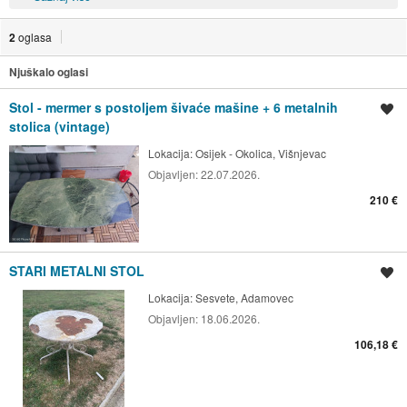
2
oglasa
Njuškalo oglasi
Stol - mermer s postoljem šivaće mašine + 6 metalnih
Spremi oglas
stolica (vintage)
Lokacija:
Osijek - Okolica, Višnjevac
Objavljen:
22.07.2026.
210 €
STARI METALNI STOL
Spremi oglas
Lokacija:
Sesvete, Adamovec
Objavljen:
18.06.2026.
106,18 €