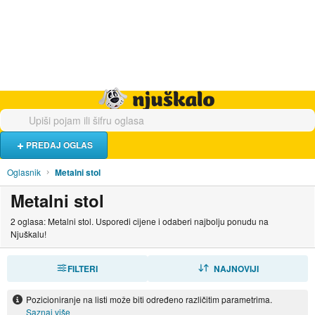
Hrana i piće
Turistički smještaj
Poslovi
Njuškalo naslovnica
PREDAJ OGLAS
Oglasnik
Metalni stol
Metalni stol
2 oglasa: Metalni stol. Usporedi cijene i odaberi najbolju ponudu na
Njuškalu!
FILTERI
SORTIRAJ
NAJNOVIJI
Pozicioniranje na listi može biti određeno različitim parametrima.
Saznaj više