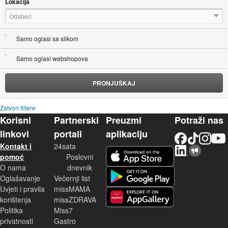
Lokacija
Odaberi
Samo oglasi sa slikom
Samo oglasi webshopova
PRONJUŠKAJ
Zatvori filtere
Korisni
Partnerski
Preuzmi
Potraži nas
linkovi
portali
aplikaciju
Facebook
TikTok
Instagram
YouTu
Kontakt i
24sata
LinkedIn
Njuškalo blog
iOS aplikacija
pomoć
Poslovni
O nama
dnevnik
Android aplikacija
Oglašavanje
Večernji list
Uvjeti i pravila
missMAMA
korištenja
missZDRAVA
Huawei aplikacija
Politika
Miss7
privatnosti
Gastro